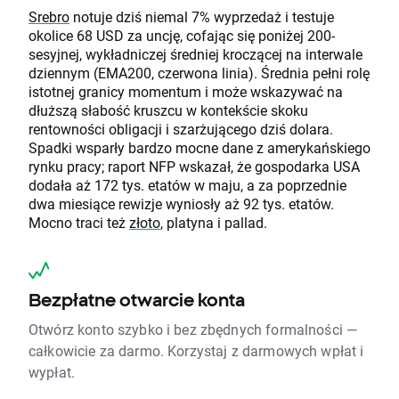
Srebro
notuje dziś niemal 7% wyprzedaż i testuje
okolice 68 USD za uncję, cofając się poniżej 200-
sesyjnej, wykładniczej średniej kroczącej na interwale
dziennym (EMA200, czerwona linia). Średnia pełni rolę
istotnej granicy momentum i może wskazywać na
dłuższą słabość kruszcu w kontekście skoku
rentowności obligacji i szarżującego dziś dolara.
Spadki wsparły bardzo mocne dane z amerykańskiego
rynku pracy; raport NFP wskazał, że gospodarka USA
dodała aż 172 tys. etatów w maju, a za poprzednie
dwa miesiące rewizje wyniosły aż 92 tys. etatów.
Mocno traci też
złoto
, platyna i pallad.
Bezpłatne otwarcie konta
Otwórz konto szybko i bez zbędnych formalności —
całkowicie za darmo. Korzystaj z darmowych wpłat i
wypłat.