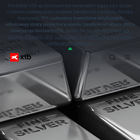
Kontrakty CFD są złożonymi instrumentami i wiążą się z dużym
ryzykiem szybkiej utraty środków pieniężnych z powodu dźwigni
finansowej.
77% rachunków inwestorów detalicznych
odnotowuje straty pieniężne w wyniku handlu kontraktami CFD u
niniejszego dostawcy CFD.
Zastanów się, czy rozumiesz,
jak
działają kontrakty CFD, i czy możesz pozwolić sobie na wysokie
ryzyko utraty pieniędzy.