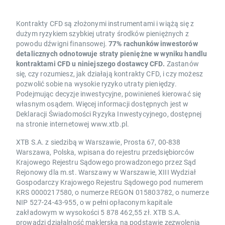
Kontrakty CFD są złożonymi instrumentami i wiążą się z
dużym ryzykiem szybkiej utraty środków pieniężnych z
powodu dźwigni finansowej.
77% rachunków inwestorów
detalicznych odnotowuje straty pieniężne w wyniku handlu
kontraktami CFD u niniejszego dostawcy CFD.
Zastanów
się, czy rozumiesz, jak działają kontrakty CFD, i czy możesz
pozwolić sobie na wysokie ryzyko utraty pieniędzy.
Podejmując decyzje inwestycyjne, powinieneś kierować się
własnym osądem. Więcej informacji dostępnych jest w
Deklaracji Świadomości Ryzyka Inwestycyjnego, dostępnej
na stronie internetowej www.xtb.pl.
XTB S.A. z siedzibą w Warszawie, Prosta 67, 00-838
Warszawa, Polska, wpisana do rejestru przedsiębiorców
Krajowego Rejestru Sądowego prowadzonego przez Sąd
Rejonowy dla m.st. Warszawy w Warszawie, XIII Wydział
Gospodarczy Krajowego Rejestru Sądowego pod numerem
KRS 0000217580, o numerze REGON 015803782, o numerze
NIP 527-24-43-955, o w pełni opłaconym kapitale
zakładowym w wysokości 5 878 462,55 zł. XTB S.A.
prowadzi działalność maklerską na podstawie zezwolenia