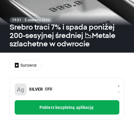
19:51 · 5 czerwca 2026
Srebro traci 7% i spada poniżej
200-sesyjnej średniej 📉Metale
szlachetne w odwrocie
Surowce
-
SILVER
CFD
-
Pobierz bezpłatną aplikację