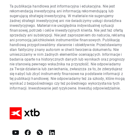
Ta publikacja handlowa jest informacyjna i edukacyjna. Nie jest
rekomendacją inwestycyjną ani informacją rekomendującą lub
sugerującą strategię inwestycyjną. W materiale nie sugerujemy
żadnej strategii inwestycyjnej ani nie świadczymy usługi doradztwa
inwestycyjnego. Materiał nie uwzględnia indywidualnej sytuacji
finansowej, potrzeb i celów inwestycyjnych klienta. Nie jest też ofertą
sprzedaży ani subskrypcji. Nie jest zaproszeniem do nabycia, reklamą
ani promocją jakichkolwiek instrumentów finansowych. Publikację
handlową przygotowaliśmy starannie i obiektywnie. Przedstawiamy
stan faktyczny znany autorom w chwili tworzenia dokumentu. Nie
umieszczamy w nim żadnych elementów oceniających. Informacje i
badania oparte na historycznych danych lub wynikach oraz prognozy
nie stanowią pewnego wskaźnika na przyszłość. Nie odpowiadamy
za Twoje działania lub zaniechania, zwłaszcza za to, że zdecydujesz
się nabyć lub zbyć instrumenty finansowe na podstawie informacji z
tej publikacji handlowej. Nie odpowiadamy też za szkody, które mogą
wynikać z bezpośredniego czy też pośredniego wykorzystania tych
informacji. Inwestowanie jest ryzykowne. Inwestuj odpowiedzialnie.