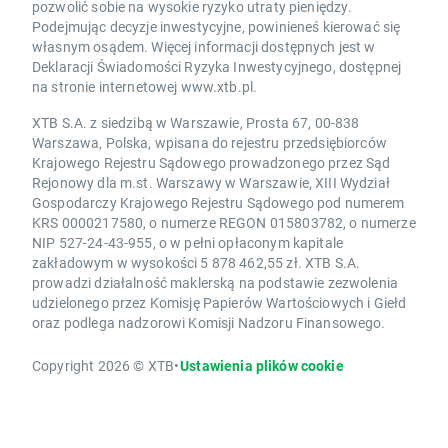
pozwolić sobie na wysokie ryzyko utraty pieniędzy.
Podejmując decyzje inwestycyjne, powinieneś kierować się
własnym osądem. Więcej informacji dostępnych jest w
Deklaracji Świadomości Ryzyka Inwestycyjnego, dostępnej
na stronie internetowej www.xtb.pl.
XTB S.A. z siedzibą w Warszawie, Prosta 67, 00-838
Warszawa, Polska, wpisana do rejestru przedsiębiorców
Krajowego Rejestru Sądowego prowadzonego przez Sąd
Rejonowy dla m.st. Warszawy w Warszawie, XIII Wydział
Gospodarczy Krajowego Rejestru Sądowego pod numerem
KRS 0000217580, o numerze REGON 015803782, o numerze
NIP 527-24-43-955, o w pełni opłaconym kapitale
zakładowym w wysokości 5 878 462,55 zł. XTB S.A.
prowadzi działalność maklerską na podstawie zezwolenia
udzielonego przez Komisję Papierów Wartościowych i Giełd
oraz podlega nadzorowi Komisji Nadzoru Finansowego.
Copyright 2026 © XTB
•
Ustawienia plików cookie