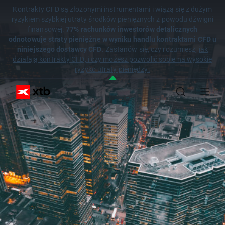
Kontrakty CFD są złożonymi instrumentami i wiążą się z dużym
ryzykiem szybkiej utraty środków pieniężnych z powodu dźwigni
finansowej.
77% rachunków inwestorów detalicznych
odnotowuje straty pieniężne w wyniku handlu kontraktami CFD u
niniejszego dostawcy CFD.
Zastanów się, czy rozumiesz,
jak
działają kontrakty CFD, i czy możesz pozwolić sobie na wysokie
ryzyko utraty pieniędzy.