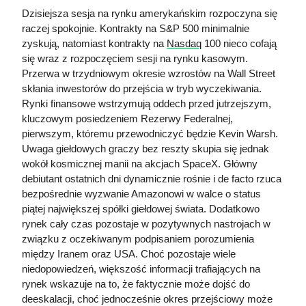
Dzisiejsza sesja na rynku amerykańskim rozpoczyna się 
raczej spokojnie. Kontrakty na S&P 500 minimalnie 
zyskują, natomiast kontrakty na 
Nasdaq
 100 nieco cofają 
się wraz z rozpoczęciem sesji na rynku kasowym. 
Przerwa w trzydniowym okresie wzrostów na Wall Street 
skłania inwestorów do przejścia w tryb wyczekiwania. 
Rynki finansowe wstrzymują oddech przed jutrzejszym, 
kluczowym posiedzeniem Rezerwy Federalnej, 
pierwszym, któremu przewodniczyć będzie Kevin Warsh. 
Uwaga giełdowych graczy bez reszty skupia się jednak 
wokół kosmicznej manii na akcjach SpaceX. Główny 
debiutant ostatnich dni dynamicznie rośnie i de facto rzuca 
bezpośrednie wyzwanie Amazonowi w walce o status 
piątej największej spółki giełdowej świata. Dodatkowo 
rynek cały czas pozostaje w pozytywnych nastrojach w 
związku z oczekiwanym podpisaniem porozumienia 
między Iranem oraz USA. Choć pozostaje wiele 
niedopowiedzeń, większość informacji trafiających na 
rynek wskazuje na to, że faktycznie może dojść do 
deeskalacji, choć jednocześnie okres przejściowy może 