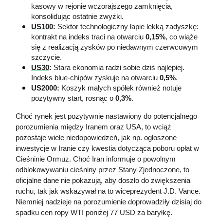
kasowy w rejonie wczorajszego zamknięcia, 
konsolidując ostatnie zwyżki.
US100
:
 Sektor technologiczny łapie lekką zadyszkę: 
kontrakt na indeks traci na otwarciu 
0,15%
, co wiąże 
się z realizacją zysków po niedawnym czerwcowym 
szczycie.
US30
:
 Stara ekonomia radzi sobie dziś najlepiej. 
Indeks blue-chipów zyskuje na otwarciu 
0,5%
.
US2000:
 Koszyk małych spółek również notuje 
pozytywny start, rosnąc o 
0,3%
.
Choć rynek jest pozytywnie nastawiony do potencjalnego 
porozumienia między Iranem oraz USA, to wciąż 
pozostaje wiele niedopowiedzeń, jak np. ogłoszone 
inwestycje w Iranie czy kwestia dotycząca poboru opłat w 
Cieśninie Ormuz. Choć Iran informuje o powolnym 
odblokowywaniu cieśniny przez Stany Zjednoczone, to 
oficjalne dane nie pokazują, aby doszło do zwiększenia 
ruchu, tak jak wskazywał na to wiceprezydent J.D. Vance. 
Niemniej nadzieje na porozumienie doprowadziły dzisiaj do 
spadku cen ropy WTI poniżej 77 USD za baryłkę.