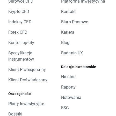
Surowce CFD
Platforma Inwestycyjna
Krypto CFD
Kontakt
Indeksy CFD
Biuro Prasowe
Forex CFD
Kariera
Konto i opłaty
Blog
Specyfikacja
Badania UX
instrumentów
Relacje Inwestorskie
Klient Profesjonalny
Na start
Klient Doświadczony
Raporty
Oszczędności
Notowania
Plany Inwestycyjne
ESG
Odsetki