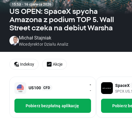
15:53 · 16 czerwca 2026
US OPEN: SpaceX spycha
Amazona z podium TOP 5. Wall
Street czeka na debiut Warsha
Michał Stajniak
Wicedyrektor Działu Analiz
Indeksy
Akcje
-
SpaceX
US100
CFD
-
SPCX.US, 
Pobierz bezpłatną aplikację
Pobierz be