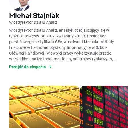
Michał Stajniak
Wicedyrektor Działu Analiz
Wicedyrektor Działu Analiz, analityk specjalizujący się w
rynku surowców, od 2014 związany z XTB. Posiadacz
prestiżowego certyfikatu CFA, absolwent kierunku Metody
Ilościowe w Ekonomii i Systemy Informacyjne w Szkole
Głównej Handlowej. W swojej pracy wykorzystuje przede
wszystkim analizę fundamentalną, nastrojów rynkowych,
wspierając się analizą techniczną przy znajdowaniu
Przejdź do eksperta
punktów zwrotnych. Gość mediów biznesowych oraz
rynkowych.