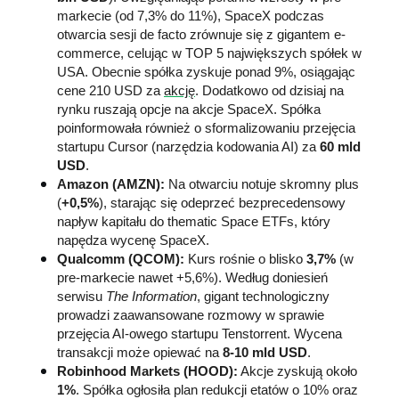
markecie (od 7,3% do 11%), SpaceX podczas 
otwarcia sesji de facto zrównuje się z gigantem e-
commerce, celując w TOP 5 największych spółek w 
USA. Obecnie spółka zyskuje ponad 9%, osiągając 
cene 210 USD za 
akcję
. Dodatkowo od dzisiaj na 
rynku ruszają opcje na akcje SpaceX. Spółka 
poinformowała również o sformalizowaniu przejęcia 
startupu Cursor (narzędzia kodowania AI) za 
60 mld 
USD
.
Amazon (AMZN):
 Na otwarciu notuje skromny plus 
(
+0,5%
), starając się odeprzeć bezprecedensowy 
napływ kapitału do thematic Space ETFs, który 
napędza wycenę SpaceX.
Qualcomm (QCOM):
 Kurs rośnie o blisko 
3,7%
 (w 
pre-markecie nawet +5,6%). Według doniesień 
serwisu 
The Information
, gigant technologiczny 
prowadzi zaawansowane rozmowy w sprawie 
przejęcia AI-owego startupu Tenstorrent. Wycena 
transakcji może opiewać na 
8-10 mld USD
.
Robinhood Markets (HOOD):
 Akcje zyskują około 
1%
. Spółka ogłosiła plan redukcji etatów o 10% oraz 