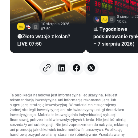
8 sierpnia 2
10:02
10 sierpnia 2026,
📊 Tygodniowe
07:50
🟡Złoto wstaje z kolan?
podsumowanie ryn
LIVE 07:50
– 7 sierpnia 2026)
Ta publikacja handlowa jest informacyjna i edukacyjna. Nie jest
rekomendacją inwestycyjną ani informacją rekomendującą lub
sugerującą strategię inwestycyjną. W materiale nie sugerujemy
żadnej strategii inwestycyjnej ani nie świadczymy usługi doradztwa
inwestycyjnego. Materiał nie uwzględnia indywidualnej sytuacji
finansowej, potrzeb i celów inwestycyjnych klienta. Nie jest też ofertą
sprzedaży ani subskrypcji. Nie jest zaproszeniem do nabycia, reklamą
ani promocją jakichkolwiek instrumentów finansowych. Publikację
handlową przygotowaliśmy starannie i obiektywnie. Przedstawiamy