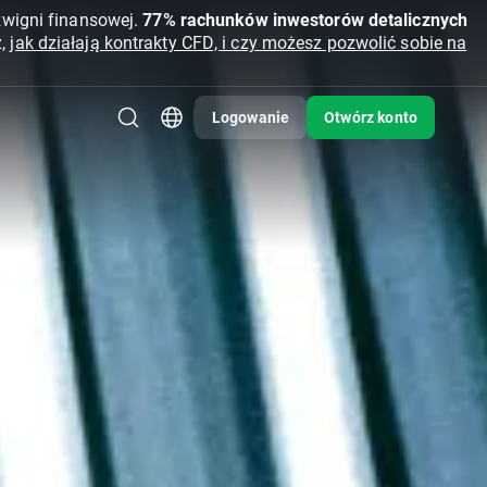
źwigni finansowej.
77% rachunków inwestorów detalicznych
z,
jak działają kontrakty CFD, i czy możesz pozwolić sobie na
Logowanie
Otwórz konto