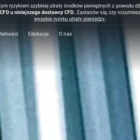
żym ryzykiem szybkiej utraty środków pieniężnych z powodu d
 CFD u niniejszego dostawcy CFD.
Zastanów się, czy rozumies
wysokie ryzyko utraty pieniędzy.
Płatności
Edukacja
O nas