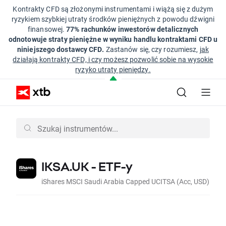
Kontrakty CFD są złożonymi instrumentami i wiążą się z dużym
ryzykiem szybkiej utraty środków pieniężnych z powodu dźwigni
finansowej.
77% rachunków inwestorów detalicznych
odnotowuje straty pieniężne w wyniku handlu kontraktami CFD u
niniejszego dostawcy CFD.
Zastanów się, czy rozumiesz,
jak
działają kontrakty CFD, i czy możesz pozwolić sobie na wysokie
ryzyko utraty pieniędzy.
IKSA.UK - ETF-y
iShares MSCI Saudi Arabia Capped UCITSA (Acc, USD)