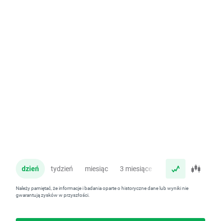
dzień
tydzień
miesiąc
3 miesiące
rok
Należy pamiętać, że informacje i badania oparte o historyczne dane lub wyniki nie
gwarantują zysków w przyszłości.