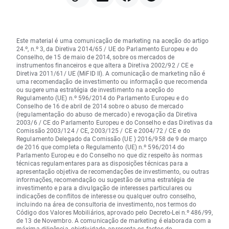
Este material é uma comunicação de marketing na aceção do artigo
24.º, n.º 3, da Diretiva 2014/65 / UE do Parlamento Europeu e do
Conselho, de 15 de maio de 2014, sobre os mercados de
instrumentos financeiros e que altera a Diretiva 2002/92 / CE e
Diretiva 2011/61/ UE (MiFID II). A comunicação de marketing não é
uma recomendação de investimento ou informação que recomenda
ou sugere uma estratégia de investimento na aceção do
Regulamento (UE) n.º 596/2014 do Parlamento Europeu e do
Conselho de 16 de abril de 2014 sobre o abuso de mercado
(regulamentação do abuso de mercado) e revogação da Diretiva
2003/6 / CE do Parlamento Europeu e do Conselho e das Diretivas da
Comissão 2003/124 / CE, 2003/125 / CE e 2004/72 / CE e do
Regulamento Delegado da Comissão (UE ) 2016/958 de 9 de março
de 2016 que completa o Regulamento (UE) n.º 596/2014 do
Parlamento Europeu e do Conselho no que diz respeito às normas
técnicas regulamentares para as disposições técnicas para a
apresentação objetiva de recomendações de investimento, ou outras
informações, recomendação ou sugestão de uma estratégia de
investimento e para a divulgação de interesses particulares ou
indicações de conflitos de interesse ou qualquer outro conselho,
incluindo na área de consultoria de investimento, nos termos do
Código dos Valores Mobiliários, aprovado pelo Decreto-Lei n.º 486/99,
de 13 de Novembro. A comunicação de marketing é elaborada com a
máxima diligência, objetividade, apresenta os factos do