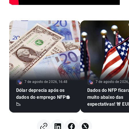
7 de agosto de 2026, 16:48
7 de agosto de 2026,
Dólar deprecia após os
Dados do NFP fica
dados do emprego NFP💲
muito abaixo das
📉
expectativas! 🚨 E
dispara 📈