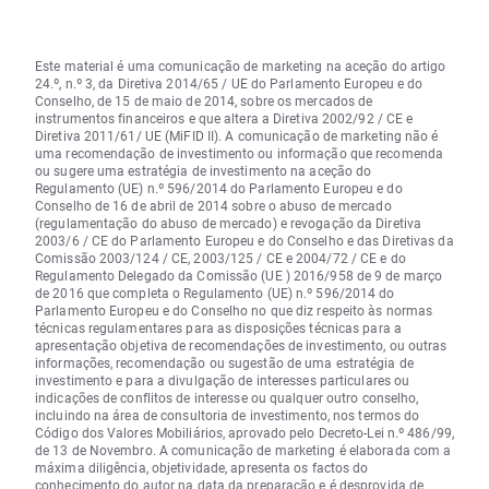
Este material é uma comunicação de marketing na aceção do artigo
24.º, n.º 3, da Diretiva 2014/65 / UE do Parlamento Europeu e do
Conselho, de 15 de maio de 2014, sobre os mercados de
instrumentos financeiros e que altera a Diretiva 2002/92 / CE e
Diretiva 2011/61/ UE (MiFID II). A comunicação de marketing não é
uma recomendação de investimento ou informação que recomenda
ou sugere uma estratégia de investimento na aceção do
Regulamento (UE) n.º 596/2014 do Parlamento Europeu e do
Conselho de 16 de abril de 2014 sobre o abuso de mercado
(regulamentação do abuso de mercado) e revogação da Diretiva
2003/6 / CE do Parlamento Europeu e do Conselho e das Diretivas da
Comissão 2003/124 / CE, 2003/125 / CE e 2004/72 / CE e do
Regulamento Delegado da Comissão (UE ) 2016/958 de 9 de março
de 2016 que completa o Regulamento (UE) n.º 596/2014 do
Parlamento Europeu e do Conselho no que diz respeito às normas
técnicas regulamentares para as disposições técnicas para a
apresentação objetiva de recomendações de investimento, ou outras
informações, recomendação ou sugestão de uma estratégia de
investimento e para a divulgação de interesses particulares ou
indicações de conflitos de interesse ou qualquer outro conselho,
incluindo na área de consultoria de investimento, nos termos do
Código dos Valores Mobiliários, aprovado pelo Decreto-Lei n.º 486/99,
de 13 de Novembro. A comunicação de marketing é elaborada com a
máxima diligência, objetividade, apresenta os factos do
conhecimento do autor na data da preparação e é desprovida de