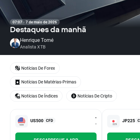
07:07 · 7 de maio de 2026
Destaques da manhã
Henrique Tomé
Analista XTB
Notícias De Forex
Notícias De Matérias-Primas
Notícias De Índices
Notícias De Cripto
-
US500
JP225
CFD
C
-
DESCARREGUE A APP
DESCA