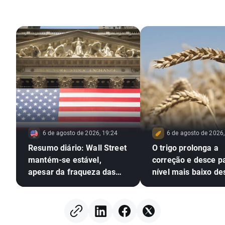
graduação em Mercados Financeiros e Gestão de Risco pela
Nova SBE.
6 de agosto de 2026, 19:24
6 de agosto de 2026,
Resumo diário: Wall Street
O trigo prolonga a
mantém-se estável,
correção e desce p
apesar da fraqueza das
nível mais baixo de
ações do setor das
de julho; A seca, o 
memórias e da subida do
e o Mar Negro em
preço do petróleo
destaque