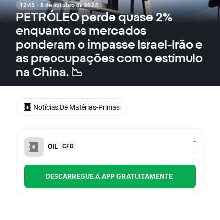
12:45 · 8 de outubro de 2024
PETRÓLEO perde quase 2%
enquanto os mercados
ponderam o impasse Israel-Irão e
as preocupações com o estímulo
na China. 📉
Notícias De Matérias-Primas
-
OIL
CFD
-
DESCARREGUE A APP GRATUITAMENTE