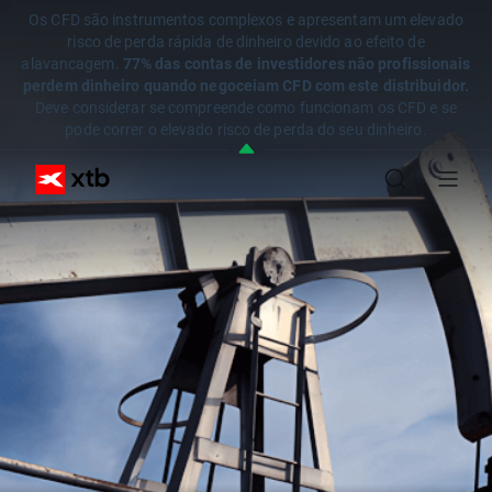
Os CFD são instrumentos complexos e apresentam um elevado
risco de perda rápida de dinheiro devido ao efeito de
alavancagem.
77% das contas de investidores não profissionais
perdem dinheiro quando negoceiam CFD com este distribuidor.
Deve considerar se compreende como funcionam os CFD e se
pode correr o elevado risco de perda do seu dinheiro.