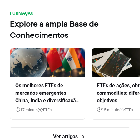
FORMAÇÃO
Explore a ampla Base de
Conhecimentos
Os melhores ETFs de
ETFs de ações, obr
mercados emergentes:
commodities: dife
China, Índia e diversificação
objetivos
global
17 minuto(s)
ETFs
15 minuto(s)
ETFs
Ver artigos