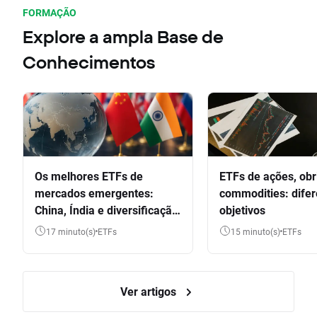
FORMAÇÃO
Explore a ampla Base de
Conhecimentos
Os melhores ETFs de
ETFs de ações, obr
mercados emergentes:
commodities: dife
China, Índia e diversificação
objetivos
global
17 minuto(s)
ETFs
15 minuto(s)
ETFs
Ver artigos