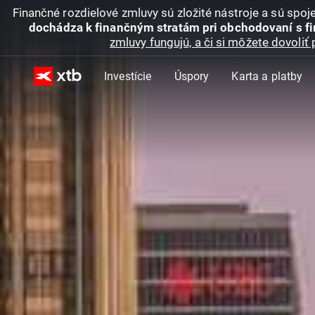
Finančné rozdielové zmluvy sú zložité nástroje a sú spo
dochádza k finančným stratám pri obchodovaní s f
zmluvy fungujú, a či si môžete dovoliť 
Investície
Úspory
Karta a platby