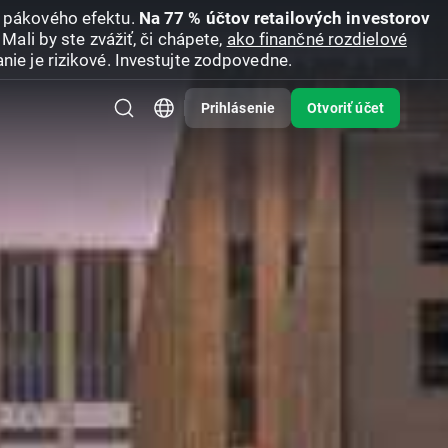
u pákového efektu.
Na 77 % účtov retailových investorov
Mali by ste zvážiť, či chápete,
ako finančné rozdielové
nie je rizikové. Investujte zodpovedne.
Prihlásenie
Otvoriť účet