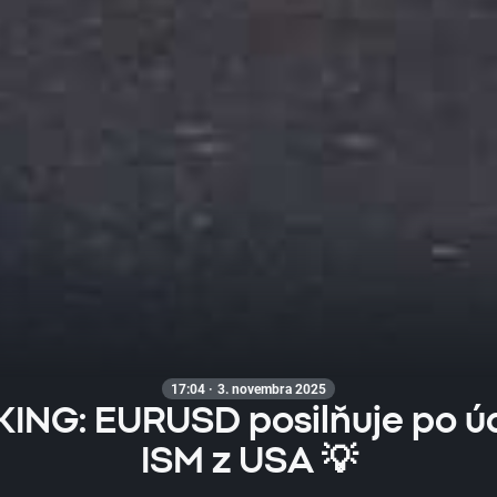
17:04 · 3. novembra 2025
ING: EURUSD posilňuje po ú
ISM z USA 💡