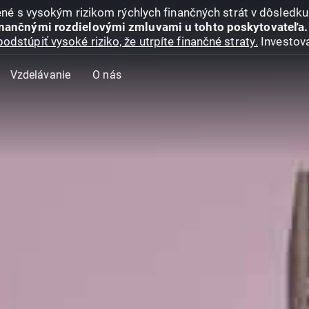
jené s vysokým rizikom rýchlych finančných strát v dôsledk
inančnými rozdielovými zmluvami u tohto poskytovateľa.
podstúpiť vysoké riziko, že utrpíte finančné straty.
Investova
Vzdelávanie
O nás