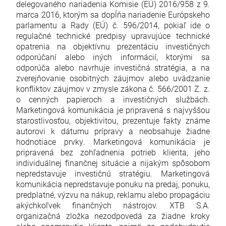
delegovaného nariadenia Komisie (EÚ) 2016/958 z 9.
marca 2016, ktorým sa dopĺňa nariadenie Európskeho
parlamentu a Rady (EÚ) č. 596/2014, pokiaľ ide o
regulačné technické predpisy upravujúce technické
opatrenia na objektívnu prezentáciu investičných
odporúčaní alebo iných informácií, ktorými sa
odporúča alebo navrhuje investičná stratégia, a na
zverejňovanie osobitných záujmov alebo uvádzanie
konfliktov záujmov v zmysle zákona č. 566/2001 Z. z.
o cenných papieroch a investičných službách.
Marketingová komunikácia je pripravená s najvyššou
starostlivosťou, objektivitou, prezentuje fakty známe
autorovi k dátumu prípravy a neobsahuje žiadne
hodnotiace prvky. Marketingová komunikácia je
pripravená bez zohľadnenia potrieb klienta, jeho
individuálnej finančnej situácie a nijakým spôsobom
nepredstavuje investičnú stratégiu. Marketingová
komunikácia nepredstavuje ponuku na predaj, ponuku,
predplatné, výzvu na nákup, reklamu alebo propagáciu
akýchkoľvek finančných nástrojov. XTB S.A.
organizačná zložka nezodpovedá za žiadne kroky