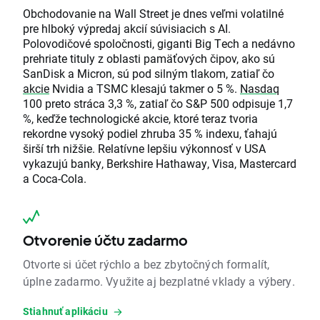
Obchodovanie na Wall Street je dnes veľmi volatilné
pre hlboký výpredaj akcií súvisiacich s AI.
Polovodičové spoločnosti, giganti Big Tech a nedávno
prehriate tituly z oblasti pamäťových čipov, ako sú
SanDisk a Micron, sú pod silným tlakom, zatiaľ čo
akcie
Nvidia a TSMC klesajú takmer o 5 %.
Nasdaq
100 preto stráca 3,3 %, zatiaľ čo S&P 500 odpisuje 1,7
%, keďže technologické akcie, ktoré teraz tvoria
rekordne vysoký podiel zhruba 35 % indexu, ťahajú
širší trh nižšie. Relatívne lepšiu výkonnosť v USA
vykazujú banky, Berkshire Hathaway, Visa, Mastercard
a Coca-Cola.
Otvorenie účtu zadarmo
Otvorte si účet rýchlo a bez zbytočných formalít,
úplne zadarmo. Využite aj bezplatné vklady a výbery.
Stiahnuť aplikáciu