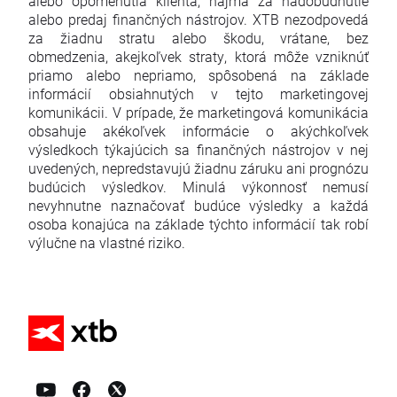
alebo opomenutia klienta, najmä za nadobudnutie
alebo predaj finančných nástrojov. XTB nezodpovedá
za žiadnu stratu alebo škodu, vrátane, bez
obmedzenia, akejkoľvek straty, ktorá môže vzniknúť
priamo alebo nepriamo, spôsobená na základe
informácií obsiahnutých v tejto marketingovej
komunikácii. V prípade, že marketingová komunikácia
obsahuje akékoľvek informácie o akýchkoľvek
výsledkoch týkajúcich sa finančných nástrojov v nej
uvedených, nepredstavujú žiadnu záruku ani prognózu
budúcich výsledkov. Minulá výkonnosť nemusí
nevyhnutne naznačovať budúce výsledky a každá
osoba konajúca na základe týchto informácií tak robí
výlučne na vlastné riziko.