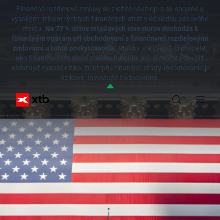
Finančné rozdielové zmluvy sú zložité nástroje a sú spojené s
vysokým rizikom rýchlych finančných strát v dôsledku pákového
efektu.
Na 77 % účtov retailových investorov dochádza k
finančným stratám pri obchodovaní s finančnými rozdielovými
zmluvami u tohto poskytovateľa.
Mali by ste zvážiť, či chápete,
ako finančné rozdielové zmluvy fungujú, a či si môžete dovoliť
podstúpiť vysoké riziko, že utrpíte finančné straty.
Investovanie je
rizikové. Investujte zodpovedne.