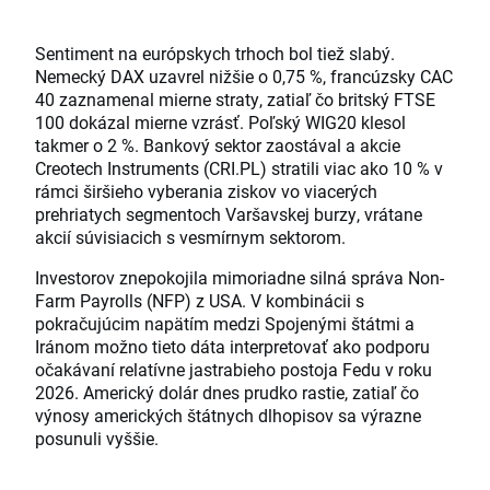
Sentiment na európskych trhoch bol tiež slabý.
Nemecký DAX uzavrel nižšie o 0,75 %, francúzsky CAC
40 zaznamenal mierne straty, zatiaľ čo britský FTSE
100 dokázal mierne vzrásť. Poľský WIG20 klesol
takmer o 2 %. Bankový sektor zaostával a akcie
Creotech Instruments (CRI.PL) stratili viac ako 10 % v
rámci širšieho vyberania ziskov vo viacerých
prehriatych segmentoch Varšavskej burzy, vrátane
akcií súvisiacich s vesmírnym sektorom.
Investorov znepokojila mimoriadne silná správa Non-
Farm Payrolls (NFP) z USA. V kombinácii s
pokračujúcim napätím medzi Spojenými štátmi a
Iránom možno tieto dáta interpretovať ako podporu
očakávaní relatívne jastrabieho postoja Fedu v roku
2026. Americký dolár dnes prudko rastie, zatiaľ čo
výnosy amerických štátnych dlhopisov sa výrazne
posunuli vyššie.