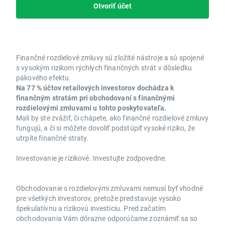
Otvoriť účet
Finančné rozdielové zmluvy sú zložité nástroje a sú spojené
s vysokým rizikom rýchlych finančných strát v dôsledku
pákového efektu.
Na 77 % účtov retailových investorov dochádza k
finančným stratám pri obchodovaní s finančnými
rozdielovými zmluvami u tohto poskytovateľa.
Mali by ste zvážiť, či chápete, ako finančné rozdielové zmluvy
fungujú, a či si môžete dovoliť podstúpiť vysoké riziko, že
utrpíte finančné straty.
Investovanie je rizikové. Investujte zodpovedne.
Obchodovanie s rozdielovými zmluvami nemusí byť vhodné
pre všetkých investorov, pretože predstavuje vysoko
špekulatívnu a rizikovú investíciu. Pred začatím
obchodovania Vám dôrazne odporúčame zoznámiť sa so