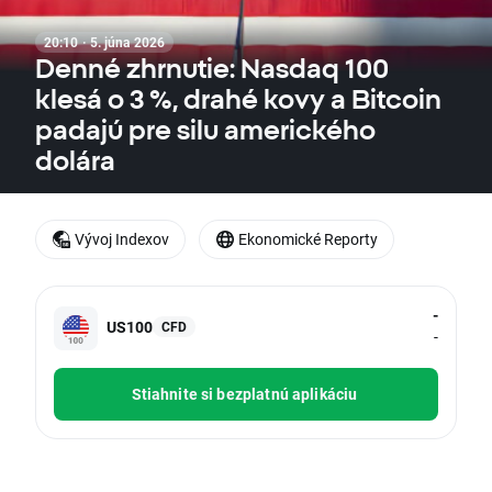
20:10 · 5. júna 2026
Denné zhrnutie: Nasdaq 100
klesá o 3 %, drahé kovy a Bitcoin
padajú pre silu amerického
dolára
Vývoj Indexov
Ekonomické Reporty
-
US100
CFD
-
Stiahnite si bezplatnú aplikáciu