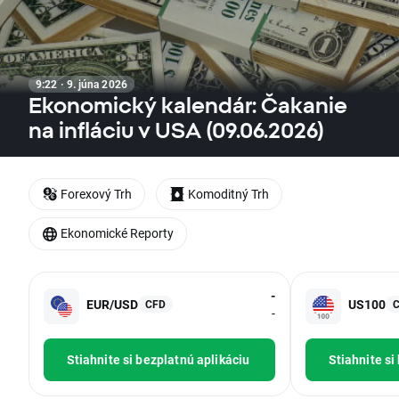
9:22 · 9. júna 2026
Ekonomický kalendár: Čakanie
na infláciu v USA (09.06.2026)
Forexový Trh
Komoditný Trh
Ekonomické Reporty
-
EUR/USD
US100
CFD
-
Stiahnite si bezplatnú aplikáciu
Stiahnite si