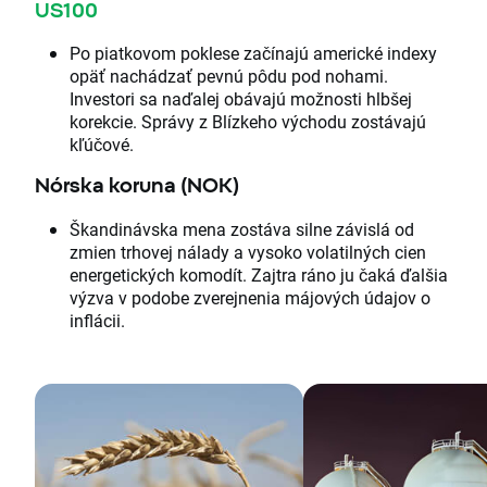
US100
Po piatkovom poklese začínajú americké indexy
opäť nachádzať pevnú pôdu pod nohami.
Investori sa naďalej obávajú možnosti hlbšej
korekcie. Správy z Blízkeho východu zostávajú
kľúčové.
Nórska koruna (NOK)
Škandinávska mena zostáva silne závislá od
zmien trhovej nálady a vysoko volatilných cien
energetických komodít. Zajtra ráno ju čaká ďalšia
výzva v podobe zverejnenia májových údajov o
inflácii.