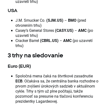
uzavretí trhu)
USA
J.M. Smucker Co.
(SJM.US)
–
BMO
(pred
otvorením trhu)
Casey’s General Stores
(CASY.US)
–
AMC
(po
uzavretí trhu)
Cracker Barrel
(CBRL.US)
–
AMC
(po uzavretí
trhu)
3 trhy na sledovanie
Euro (EUR)
Spoločná mena čaká na štvrtkové zasadnutie
ECB
. Očakáva sa, že centrálna banka rozhodne o
prvom zvýšení úrokových sadzieb v aktuálnom
cykle. Trhy s tým už plne počítajú, takže
pozornosť sa presunie na tlačovú konferenciu
prezidentky Lagardeovej.