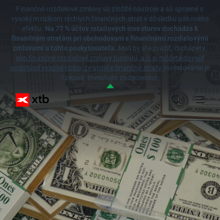
Finančné rozdielové zmluvy sú zložité nástroje a sú spojené s
vysokým rizikom rýchlych finančných strát v dôsledku pákového
efektu.
Na 77 % účtov retailových investorov dochádza k
finančným stratám pri obchodovaní s finančnými rozdielovými
zmluvami u tohto poskytovateľa.
Mali by ste zvážiť, či chápete,
ako finančné rozdielové zmluvy fungujú, a či si môžete dovoliť
podstúpiť vysoké riziko, že utrpíte finančné straty.
Investovanie je
rizikové. Investujte zodpovedne.