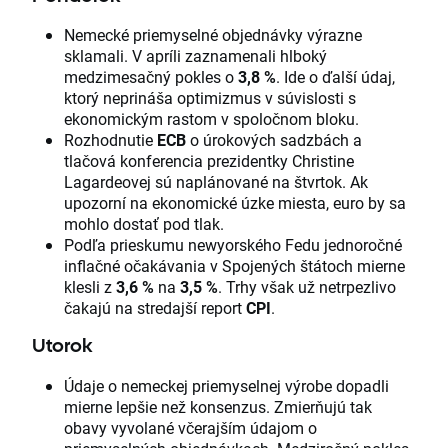
Nemecké priemyselné objednávky výrazne
sklamali. V apríli zaznamenali hlboký
medzimesačný pokles o
3,8 %
. Ide o ďalší údaj,
ktorý neprináša optimizmus v súvislosti s
ekonomickým rastom v spoločnom bloku.
Rozhodnutie
ECB
o úrokových sadzbách a
tlačová konferencia prezidentky Christine
Lagardeovej sú naplánované na štvrtok. Ak
upozorní na ekonomické úzke miesta, euro by sa
mohlo dostať pod tlak.
Podľa prieskumu newyorského Fedu jednoročné
inflačné očakávania v Spojených štátoch mierne
klesli z
3,6 %
na
3,5 %
. Trhy však už netrpezlivo
čakajú na stredajší report
CPI
.
Utorok
Údaje o nemeckej priemyselnej výrobe dopadli
mierne lepšie než konsenzus. Zmierňujú tak
obavy vyvolané včerajším údajom o