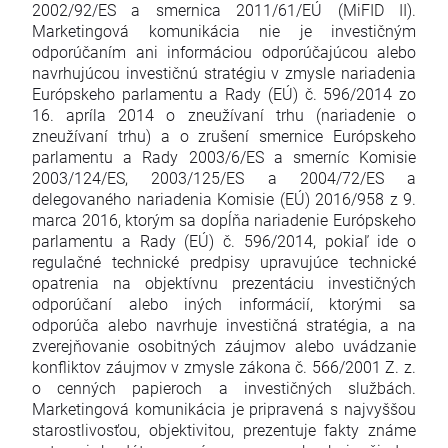
2002/92/ES a smernica 2011/61/EÚ (MiFID II).
Marketingová komunikácia nie je investičným
odporúčaním ani informáciou odporúčajúcou alebo
navrhujúcou investičnú stratégiu v zmysle nariadenia
Európskeho parlamentu a Rady (EÚ) č. 596/2014 zo
16. apríla 2014 o zneužívaní trhu (nariadenie o
zneužívaní trhu) a o zrušení smernice Európskeho
parlamentu a Rady 2003/6/ES a smerníc Komisie
2003/124/ES, 2003/125/ES a 2004/72/ES a
delegovaného nariadenia Komisie (EÚ) 2016/958 z 9.
marca 2016, ktorým sa dopĺňa nariadenie Európskeho
parlamentu a Rady (EÚ) č. 596/2014, pokiaľ ide o
regulačné technické predpisy upravujúce technické
opatrenia na objektívnu prezentáciu investičných
odporúčaní alebo iných informácií, ktorými sa
odporúča alebo navrhuje investičná stratégia, a na
zverejňovanie osobitných záujmov alebo uvádzanie
konfliktov záujmov v zmysle zákona č. 566/2001 Z. z.
o cenných papieroch a investičných službách.
Marketingová komunikácia je pripravená s najvyššou
starostlivosťou, objektivitou, prezentuje fakty známe