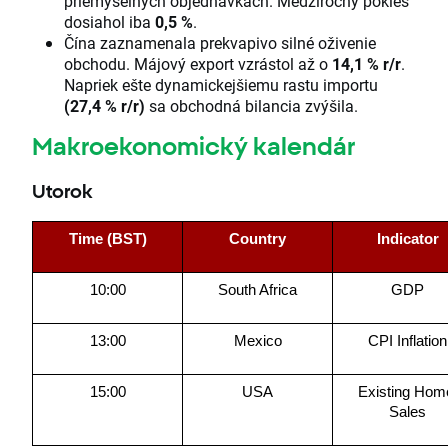
priemyselných objednávkach. Medziročný pokles
dosiahol iba
0,5 %
.
Čína zaznamenala prekvapivo silné oživenie
obchodu. Májový export vzrástol až o
14,1 % r/r
.
Napriek ešte dynamickejšiemu rastu importu
(27,4 % r/r)
sa obchodná bilancia zvýšila.
Makroekonomický kalendár
Utorok
Time (BST)
Country
Indicator
10:00
South Africa
GDP
13:00
Mexico
CPI Inflation
15:00
USA
Existing Home
Sales