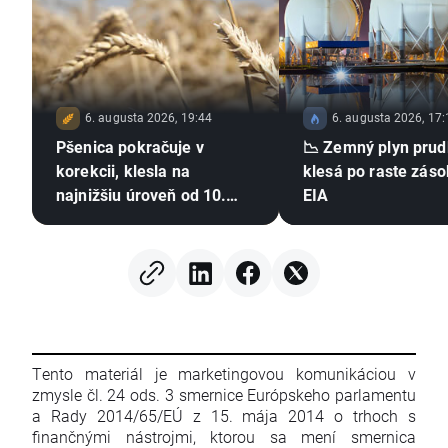
6. augusta 2026, 19:44
6. augusta 2026, 17:
Pšenica pokračuje v
📉 Zemný plyn pru
korekcii, klesla na
klesá po raste záso
najnižšiu úroveň od 10.
EIA
júla 🚩 Sucho, El Niño a
Čierne more zostávajú v
centre pozornosti
Tento materiál je marketingovou komunikáciou v
zmysle čl. 24 ods. 3 smernice Európskeho parlamentu
a Rady 2014/65/EÚ z 15. mája 2014 o trhoch s
finančnými nástrojmi, ktorou sa mení smernica