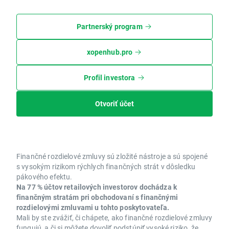
Partnerský program
xopenhub.pro
Profil investora
Otvoriť účet
Finančné rozdielové zmluvy sú zložité nástroje a sú spojené
s vysokým rizikom rýchlych finančných strát v dôsledku
pákového efektu.
Na 77 % účtov retailových investorov dochádza k
finančným stratám pri obchodovaní s finančnými
rozdielovými zmluvami u tohto poskytovateľa.
Mali by ste zvážiť, či chápete, ako finančné rozdielové zmluvy
fungujú, a či si môžete dovoliť podstúpiť vysoké riziko, že