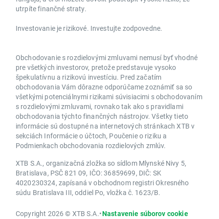
utrpíte finančné straty.
Investovanie je rizikové. Investujte zodpovedne.
Obchodovanie s rozdielovými zmluvami nemusí byť vhodné
pre všetkých investorov, pretože predstavuje vysoko
špekulatívnu a rizikovú investíciu. Pred začatím
obchodovania Vám dôrazne odporúčame zoznámiť sa so
všetkými potenciálnymi rizikami súvisiacimi s obchodovaním
s rozdielovými zmluvami, rovnako tak ako s pravidlami
obchodovania týchto finančných nástrojov. Všetky tieto
informácie sú dostupné na internetových stránkach XTB v
sekciách Informácie o účtoch, Poučenie o riziku a
Podmienkach obchodovania rozdielových zmlúv.
XTB S.A., organizačná zložka so sídlom Mlynské Nivy 5,
Bratislava, PSČ 821 09, IČO: 36859699, DIČ: SK
4020230324, zapísaná v obchodnom registri Okresného
súdu Bratislava III, oddiel Po, vložka č. 1623/B.
Copyright 2026 © XTB S.A.
•
Nastavenie súborov cookie