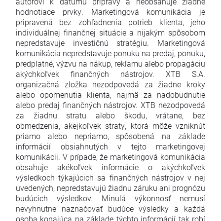
autorovi k dátumu prípravy a neobsahuje žiadne
hodnotiace prvky. Marketingová komunikácia je
pripravená bez zohľadnenia potrieb klienta, jeho
individuálnej finančnej situácie a nijakým spôsobom
nepredstavuje investičnú stratégiu. Marketingová
komunikácia nepredstavuje ponuku na predaj, ponuku,
predplatné, výzvu na nákup, reklamu alebo propagáciu
akýchkoľvek finančných nástrojov. XTB S.A.
organizačná zložka nezodpovedá za žiadne kroky
alebo opomenutia klienta, najmä za nadobudnutie
alebo predaj finančných nástrojov. XTB nezodpovedá
za žiadnu stratu alebo škodu, vrátane, bez
obmedzenia, akejkoľvek straty, ktorá môže vzniknúť
priamo alebo nepriamo, spôsobená na základe
informácií obsiahnutých v tejto marketingovej
komunikácii. V prípade, že marketingová komunikácia
obsahuje akékoľvek informácie o akýchkoľvek
výsledkoch týkajúcich sa finančných nástrojov v nej
uvedených, nepredstavujú žiadnu záruku ani prognózu
budúcich výsledkov. Minulá výkonnosť nemusí
nevyhnutne naznačovať budúce výsledky a každá
osoba konajúca na základe týchto informácií tak robí