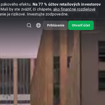
u pákového efektu.
Na 77 % účtov retailových investorov
Mali by ste zvážiť, či chápete,
ako finančné rozdielové
nie je rizikové. Investujte zodpovedne.
Prihlásenie
Otvoriť účet