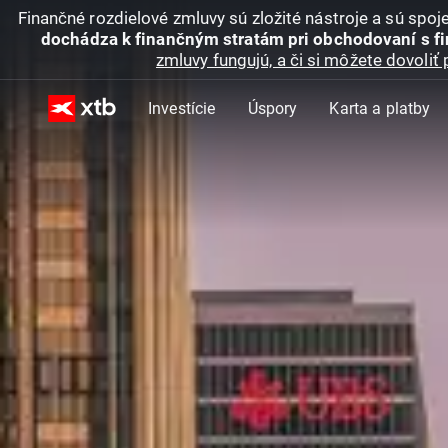
Finančné rozdielové zmluvy sú zložité nástroje a sú spo
dochádza k finančným stratám pri obchodovaní s f
zmluvy fungujú, a či si môžete dovoliť 
Investície
Úspory
Karta a platby