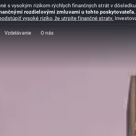
jené s vysokým rizikom rýchlych finančných strát v dôsledk
inančnými rozdielovými zmluvami u tohto poskytovateľa.
podstúpiť vysoké riziko, že utrpíte finančné straty.
Investova
Vzdelávanie
O nás