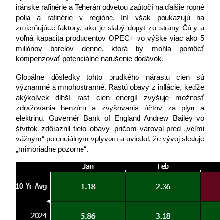
iránske rafinérie a Teherán odvetou zaútočí na ďalšie ropné 
polia a rafinérie v regióne. Iní však poukazujú na 
zmierňujúce faktory, ako je slabý dopyt zo strany Číny a 
voľná kapacita producentov OPEC+ vo výške viac ako 5 
miliónov barelov denne, ktorá by mohla pomôcť 
kompenzovať potenciálne narušenie dodávok.
Globálne dôsledky tohto prudkého nárastu cien sú 
významné a mnohostranné. Rastú obavy z inflácie, keďže 
akýkoľvek dlhší rast cien energií zvyšuje možnosť 
zdražovania benzínu a zvyšovania účtov za plyn a 
elektrinu. Guvernér Bank of England Andrew Bailey vo 
štvrtok zdôraznil tieto obavy, pričom varoval pred „veľmi 
vážnym“ potenciálnym vplyvom a uviedol, že vývoj sleduje 
„mimoriadne pozorne“.