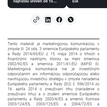
najnižšiu úroveň od 10.
EIA
júla 🚩 Sucho, El Niño a
Čierne more zostávajú v
centre pozornosti
Tento materiál je marketingovou komunikáciou v
zmysle čl. 24 ods. 3 smernice Európskeho parlamentu
a Rady 2014/65/EÚ z 15. mája 2014 o trhoch s
finančnými nástrojmi, ktorou sa mení smernica
2002/92/ES a smernica 2011/61/EÚ (MiFID II).
Marketingová komunikácia nie je investičným
odporúčaním ani informáciou odporúčajúcou alebo
navrhujúcou investičnú stratégiu v zmysle nariadenia
Európskeho parlamentu a Rady (EÚ) č. 596/2014 zo
16. apríla 2014 o zneužívaní trhu (nariadenie o
zneužívaní trhu) a o zrušení smernice Európskeho
parlamentu a Rady 2003/6/ES a smerníc Komisie
2003/124/ES, 2003/125/ES a 2004/72/ES a