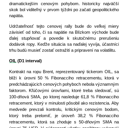
dramatickejším cenovým pohybom. historicky najväčší 
skok bol viditeľný v prvom týždni po začatí geopolitického 
napätia.
Udržateľnosť tejto cenovej rally bude do veľkej miery 
závisieť od toho, či sa napätie na Blízkom východe bude 
ďalej stupňovať a povedie k skutočnému prerušeniu 
dodávok ropy. Keďže situácia sa naďalej vyvíja, účastníci 
trhu budú musieť zostať ostražití a pripravení na volatilitu.
OIL
 (D1 interval)
Kontrakt na ropu Brent, reprezentovaný tickerom OIL, sa 
blíži k úrovni 50 % Fibonacciho retracementu, ktorá v 
predchádzajúcich cenových pohyboch nebola významným 
faktorom. Kľúčovými úrovňami, ktoré treba sledovať, sú 
100-dňová SMA, po ktorej nasleduje 61,8 % Fibonacciho 
retracement, ktorý v minulosti pôsobil ako rezistencia. Aby 
medvede prevzali kontrolu, kritickým cenovým bodom, 
ktorý treba prelomiť, je úroveň 38,2 % Fibonacciho 
retracementu, ktorá sa zhoduje s 50-dňovým SMA na 