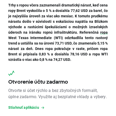
Trhy s ropou včera zaznamenali dramatický nárast, keď cena
ropy Brent vyskočila o 5 % a dosiahla 77,62 USD za barel, čo
je najvyššia úroveň za viac ako mesiac.
K tomuto prudkému
nárastu došlo v súvislosti s eskaláciou napätia na Blízkom
východe a rastúcimi špekuláciami o možných izraelských
úderoch na iránsku ropnú infraštruktúru.
Referenčná
ropa
West Texas Intermediate (WTI) odzrkadlila tento rastový
trend a ustálila sa na úrovni 73,71 USD, čo znamenalo 5,15 %
nárast za deň.
Dnes ropa pokračuje v raste, pričom ropa
Brent si pripísala 0,83 % a dosiahla 78,16 USD a ropa WTI
vzrástla o viac ako 0,8 % na 74,27 USD.
Otvorenie účtu zadarmo
Otvorte si účet rýchlo a bez zbytočných formalít,
úplne zadarmo. Využite aj bezplatné vklady a výbery.
Stiahnuť aplikáciu