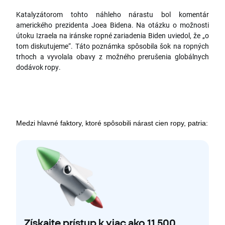
Katalyzátorom tohto náhleho nárastu bol komentár
amerického prezidenta Joea Bidena. Na otázku o možnosti
útoku Izraela na iránske ropné zariadenia Biden uviedol, že „o
tom diskutujeme“. Táto poznámka spôsobila šok na ropných
trhoch a vyvolala obavy z možného prerušenia globálnych
dodávok ropy.
Medzi hlavné faktory, ktoré spôsobili nárast cien ropy, patria:
Získajte prístup k viac ako 11 500