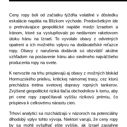
Ceny ropy boli od začiatku týždňa volatilné v dôsledku 
eskalácie napätia na Blízkom východe. Predovšetkým ide 
o pretrvávajúce geopolitické napätie medzi Izraelom a 
Iránom, ktoré sa vystupňovalo po nedávnom raketovom 
útoku Iránu na Izrael. To vyvolalo obavy z odvetných 
opatrení a ich možného vplyvu na dodávateľské reťazce 
ropy. Obavy z narušenia dodávok sú obzvlášť akútne 
vzhľadom na postavenie Iránu ako siedmeho najväčšieho 
producenta ropy na svete.
K nervozite na trhu prispievajú aj obavy z možných blokád 
Hormuzského prielivu, kritickej námornej trasy, cez ktorú 
prechádza tretina svetovej dopravy ropných tankerov. 
Zvýšené geopolitické riziká tlačia obchodníkov k tomu, aby 
pri cene ropy započítavali vyššiu rizikovú prémiu, čo 
prispieva k celkovému nárastu cien.
Trhoví analytici sa rozchádzajú v názoroch na potenciálny 
dlhodobý vplyv tohto vývoja. Niektorí varujú, že ceny ropy 
by sa mohli vyšplhať ešte vyššie, ak Izrael zasiahne 