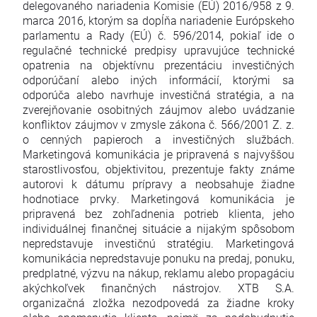
delegovaného nariadenia Komisie (EÚ) 2016/958 z 9.
marca 2016, ktorým sa dopĺňa nariadenie Európskeho
parlamentu a Rady (EÚ) č. 596/2014, pokiaľ ide o
regulačné technické predpisy upravujúce technické
opatrenia na objektívnu prezentáciu investičných
odporúčaní alebo iných informácií, ktorými sa
odporúča alebo navrhuje investičná stratégia, a na
zverejňovanie osobitných záujmov alebo uvádzanie
konfliktov záujmov v zmysle zákona č. 566/2001 Z. z.
o cenných papieroch a investičných službách.
Marketingová komunikácia je pripravená s najvyššou
starostlivosťou, objektivitou, prezentuje fakty známe
autorovi k dátumu prípravy a neobsahuje žiadne
hodnotiace prvky. Marketingová komunikácia je
pripravená bez zohľadnenia potrieb klienta, jeho
individuálnej finančnej situácie a nijakým spôsobom
nepredstavuje investičnú stratégiu. Marketingová
komunikácia nepredstavuje ponuku na predaj, ponuku,
predplatné, výzvu na nákup, reklamu alebo propagáciu
akýchkoľvek finančných nástrojov. XTB S.A.
organizačná zložka nezodpovedá za žiadne kroky