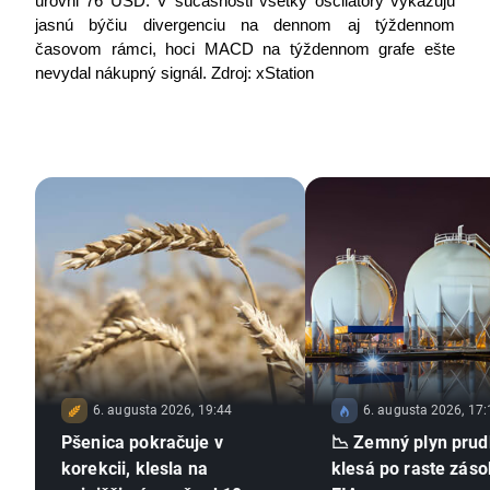
úrovni 76 USD. V súčasnosti všetky oscilátory vykazujú 
jasnú býčiu divergenciu na dennom aj týždennom 
časovom rámci, hoci MACD na týždennom grafe ešte 
nevydal nákupný signál. Zdroj: xStation
6. augusta 2026, 19:44
6. augusta 2026, 17:
Pšenica pokračuje v
📉 Zemný plyn pru
korekcii, klesla na
klesá po raste záso