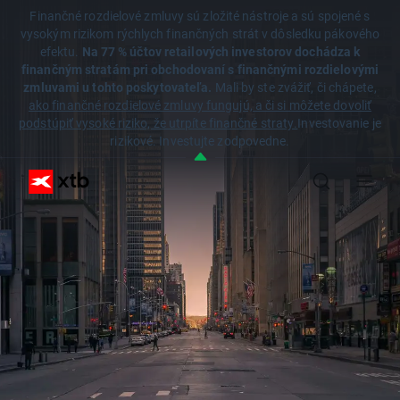
Finančné rozdielové zmluvy sú zložité nástroje a sú spojené s
vysokým rizikom rýchlych finančných strát v dôsledku pákového
efektu.
Na 77 % účtov retailových investorov dochádza k
finančným stratám pri obchodovaní s finančnými rozdielovými
zmluvami u tohto poskytovateľa.
Mali by ste zvážiť, či chápete,
ako finančné rozdielové zmluvy fungujú, a či si môžete dovoliť
podstúpiť vysoké riziko, že utrpíte finančné straty.
Investovanie je
rizikové. Investujte zodpovedne.