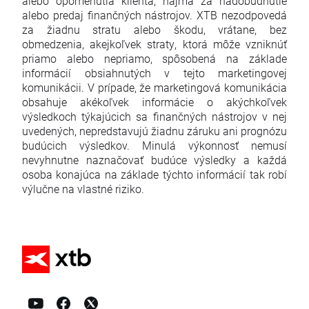
alebo opomenutia klienta, najmä za nadobudnutie
alebo predaj finančných nástrojov. XTB nezodpovedá
za žiadnu stratu alebo škodu, vrátane, bez
obmedzenia, akejkoľvek straty, ktorá môže vzniknúť
priamo alebo nepriamo, spôsobená na základe
informácií obsiahnutých v tejto marketingovej
komunikácii. V prípade, že marketingová komunikácia
obsahuje akékoľvek informácie o akýchkoľvek
výsledkoch týkajúcich sa finančných nástrojov v nej
uvedených, nepredstavujú žiadnu záruku ani prognózu
budúcich výsledkov. Minulá výkonnosť nemusí
nevyhnutne naznačovať budúce výsledky a každá
osoba konajúca na základe týchto informácií tak robí
výlučne na vlastné riziko.