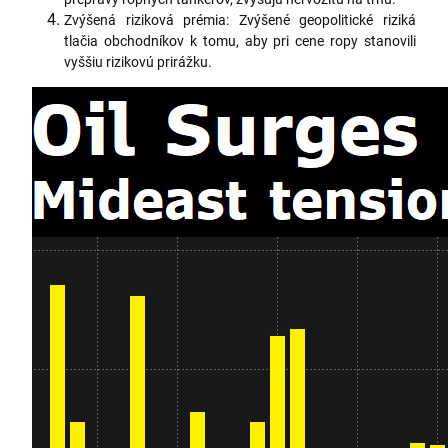
Zvýšená riziková prémia: Zvýšené geopolitické riziká
tlačia obchodníkov k tomu, aby pri cene ropy stanovili
vyššiu rizikovú prirážku.