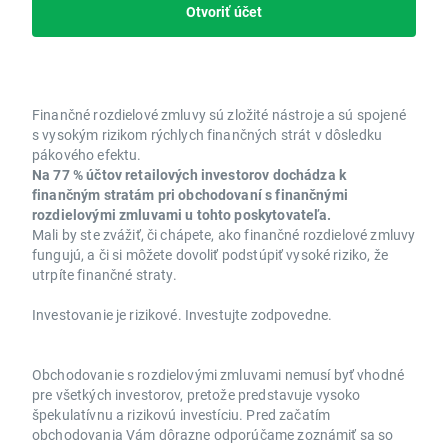
Otvoriť účet
Finančné rozdielové zmluvy sú zložité nástroje a sú spojené
s vysokým rizikom rýchlych finančných strát v dôsledku
pákového efektu.
Na 77 % účtov retailových investorov dochádza k
finančným stratám pri obchodovaní s finančnými
rozdielovými zmluvami u tohto poskytovateľa.
Mali by ste zvážiť, či chápete, ako finančné rozdielové zmluvy
fungujú, a či si môžete dovoliť podstúpiť vysoké riziko, že
utrpíte finančné straty.
Investovanie je rizikové. Investujte zodpovedne.
Obchodovanie s rozdielovými zmluvami nemusí byť vhodné
pre všetkých investorov, pretože predstavuje vysoko
špekulatívnu a rizikovú investíciu. Pred začatím
obchodovania Vám dôrazne odporúčame zoznámiť sa so