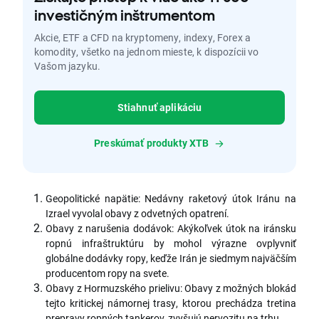
investičným inštrumentom
Akcie, ETF a CFD na kryptomeny, indexy, Forex a
komodity, všetko na jednom mieste, k dispozícii vo
Vašom jazyku.
Stiahnuť aplikáciu
Preskúmať produkty XTB
Geopolitické napätie: Nedávny raketový útok Iránu na
Izrael vyvolal obavy z odvetných opatrení.
Obavy z narušenia dodávok: Akýkoľvek útok na iránsku
ropnú infraštruktúru by mohol výrazne ovplyvniť
globálne dodávky ropy, keďže Irán je siedmym najväčším
producentom ropy na svete.
Obavy z Hormuzského prielivu: Obavy z možných blokád
tejto kritickej námornej trasy, ktorou prechádza tretina
prepravy ropných tankerov, zvyšujú nervozitu na trhu.