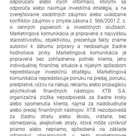
odporúčaní alebo iných informácií, ktorými sa
odporúča alebo navrhuje investičná stratégia, a na
zverejňovanie osobitných záujmov alebo uvádzanie
konfliktov záujmov v zmysle zákona č. 566/2001 Z. z.
o cenných papieroch a investičných službách.
Marketingová komunikácia je pripravená s najvyššou
starostlivosťou, objektivitou, prezentuje fakty známe
autorovi k dátumu prípravy a neobsahuje žiadne
hodnotiace prvky. Marketingová komunikácia je
pripravená bez zohľadnenia potrieb klienta, jeho
individuálnej finančnej situácie a nijakým spôsobom
nepredstavuje investičnú stratégiu. Marketingová
komunikácia nepredstavuje ponuku na predaj, ponuku,
predplatné, výzvu na nákup, reklamu alebo propagáciu
akýchkoľvek finančných nástrojov. XTB S.A.
organizačná zložka nezodpovedá za žiadne kroky
alebo opomenutia klienta, najmä za nadobudnutie
alebo predaj finančných nástrojov. XTB nezodpovedá
za žiadnu stratu alebo škodu, vrátane, bez
obmedzenia, akejkoľvek straty, ktorá môže vzniknúť
priamo alebo nepriamo, spôsobená na základe
informácií obsiahnutých v tejto marketingovej