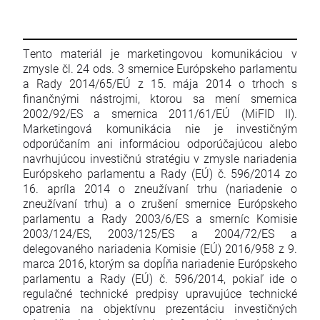
Tento materiál je marketingovou komunikáciou v
zmysle čl. 24 ods. 3 smernice Európskeho parlamentu
a Rady 2014/65/EÚ z 15. mája 2014 o trhoch s
finančnými nástrojmi, ktorou sa mení smernica
2002/92/ES a smernica 2011/61/EÚ (MiFID II).
Marketingová komunikácia nie je investičným
odporúčaním ani informáciou odporúčajúcou alebo
navrhujúcou investičnú stratégiu v zmysle nariadenia
Európskeho parlamentu a Rady (EÚ) č. 596/2014 zo
16. apríla 2014 o zneužívaní trhu (nariadenie o
zneužívaní trhu) a o zrušení smernice Európskeho
parlamentu a Rady 2003/6/ES a smerníc Komisie
2003/124/ES, 2003/125/ES a 2004/72/ES a
delegovaného nariadenia Komisie (EÚ) 2016/958 z 9.
marca 2016, ktorým sa dopĺňa nariadenie Európskeho
parlamentu a Rady (EÚ) č. 596/2014, pokiaľ ide o
regulačné technické predpisy upravujúce technické
opatrenia na objektívnu prezentáciu investičných