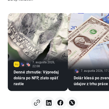
7. augusta 2026,
22:08
7. augusta 2026, 17:
Denné zhrnutie: Výpredaj
dolára po NFP, zlato opäť
Dolár klesá po zver
rastie
údajov z trhu práce