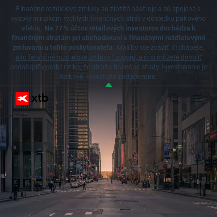
Finančné rozdielové zmluvy sú zložité nástroje a sú spojené s
vysokým rizikom rýchlych finančných strát v dôsledku pákového
efektu.
Na 77 % účtov retailových investorov dochádza k
finančným stratám pri obchodovaní s finančnými rozdielovými
zmluvami u tohto poskytovateľa.
Mali by ste zvážiť, či chápete,
ako finančné rozdielové zmluvy fungujú, a či si môžete dovoliť
podstúpiť vysoké riziko, že utrpíte finančné straty.
Investovanie je
rizikové. Investujte zodpovedne.