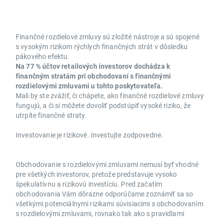
Finančné rozdielové zmluvy sú zložité nástroje a sú spojené
s vysokým rizikom rýchlych finančných strát v dôsledku
pákového efektu.
Na 77 % účtov retailových investorov dochádza k
finančným stratám pri obchodovaní s finančnými
rozdielovými zmluvami u tohto poskytovateľa.
Mali by ste zvážiť, či chápete, ako finančné rozdielové zmluvy
fungujú, a či si môžete dovoliť podstúpiť vysoké riziko, že
utrpíte finančné straty.
Investovanie je rizikové. Investujte zodpovedne.
Obchodovanie s rozdielovými zmluvami nemusí byť vhodné
pre všetkých investorov, pretože predstavuje vysoko
špekulatívnu a rizikovú investíciu. Pred začatím
obchodovania Vám dôrazne odporúčame zoznámiť sa so
všetkými potenciálnymi rizikami súvisiacimi s obchodovaním
s rozdielovými zmluvami, rovnako tak ako s pravidlami