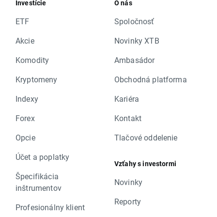
Investície
O nás
ETF
Spoločnosť
Akcie
Novinky XTB
Komodity
Ambasádor
Kryptomeny
Obchodná platforma
Indexy
Kariéra
Forex
Kontakt
Opcie
Tlačové oddelenie
Účet a poplatky
Vzťahy s investormi
Špecifikácia
Novinky
inštrumentov
Reporty
Profesionálny klient