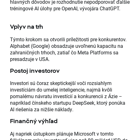
hlavných dôvodov je rozhodnutie nepodporovať ďalšie
tréningové AI úlohy pre OpenAI, vývojára ChatGPT.
Vplyv na trh
Týmto krokom sa otvorili príležitosti pre konkurentov.
Alphabet (Google) obsadzuje uvoľnenú kapacitu na
zahraničných trhoch, zatiaľ čo Meta Platforms sa
presadzuje v USA.
Postoj investorov
Investori sú čoraz skeptickejší voči rozsiahlym
investíciám do umelej inteligencie, najmä kvôli
pomalému návratu investícií a konkurencii z Ázie –
napríklad čínskeho startupu DeepSeek, ktorý ponúka
AI riešenia za nižšie náklady.
Finančný výhľad
Aj napriek ústupkom plánuje Microsoft v tomto