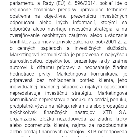
parlamentu a Rady (EÚ) č. 596/2014, pokiaľ ide o
regulačné technické predpisy upravujúce technické
opatrenia na objektívnu prezentáciu investičných
odporúčaní alebo iných informácií, ktorými sa
odporúča alebo navrhuje investičná stratégia, a na
zverejňovanie osobitných záujmov alebo uvádzanie
konfliktov záujmov v zmysle zákona č. 566/2001 Z. z.
o cenných papieroch a investičných službách.
Marketingová komunikácia je pripravená s najvyššou
starostlivosťou, objektivitou, prezentuje fakty známe
autorovi k dátumu prípravy a neobsahuje žiadne
hodnotiace prvky. Marketingová komunikácia je
pripravená bez zohľadnenia potrieb klienta, jeho
individuálnej finančnej situácie a nijakým spôsobom
nepredstavuje investičnú stratégiu. Marketingová
komunikácia nepredstavuje ponuku na predaj, ponuku,
predplatné, výzvu na nákup, reklamu alebo propagáciu
akýchkoľvek finančných nástrojov. XTB S.A.
organizačná zložka nezodpovedá za žiadne kroky
alebo opomenutia klienta, najmä za nadobudnutie
alebo predaj finančných nástrojov. XTB nezodpovedá