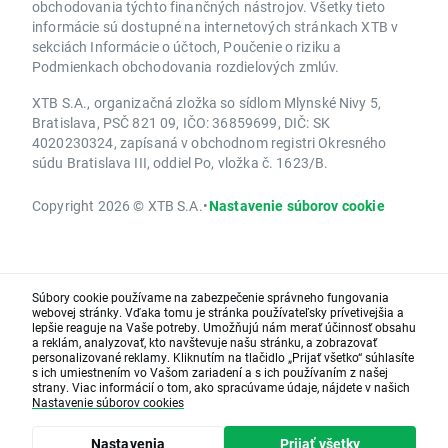
obchodovania týchto finančných nástrojov. Všetky tieto
informácie sú dostupné na internetových stránkach XTB v
sekciách Informácie o účtoch, Poučenie o riziku a
Podmienkach obchodovania rozdielových zmlúv.
XTB S.A., organizačná zložka so sídlom Mlynské Nivy 5,
Bratislava, PSČ 821 09, IČO: 36859699, DIČ: SK
4020230324, zapísaná v obchodnom registri Okresného
súdu Bratislava III, oddiel Po, vložka č. 1623/B.
Copyright 2026 © XTB S.A.
•
Nastavenie súborov cookie
Súbory cookie používame na zabezpečenie správneho fungovania
webovej stránky. Vďaka tomu je stránka používateľsky prívetivejšia a
lepšie reaguje na Vaše potreby. Umožňujú nám merať účinnosť obsahu
a reklám, analyzovať, kto navštevuje našu stránku, a zobrazovať
personalizované reklamy. Kliknutím na tlačidlo „Prijať všetko“ súhlasíte
s ich umiestnením vo Vašom zariadení a s ich používaním z našej
strany. Viac informácií o tom, ako spracúvame údaje, nájdete v našich
Nastavenie súborov cookies
Nastavenia
Prijať všetky