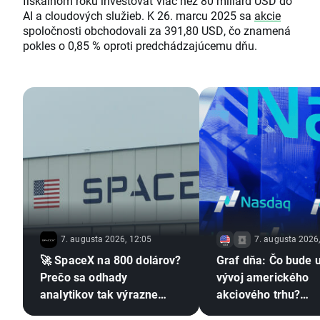
fiškálnom roku investovať viac než 80 miliárd USD do
AI a cloudových služieb. K 26. marcu 2025 sa
akcie
spoločnosti obchodovali za 391,80 USD, čo znamená
pokles o 0,85 % oproti predchádzajúcemu dňu.
7. augusta 2026, 12:05
7. augusta 2026
🚀 SpaceX na 800 dolárov?
Graf dňa: Čo bude 
Prečo sa odhady
vývoj amerického
analytikov tak výrazne
akciového trhu?
líšia?📈
(07.08.2026)