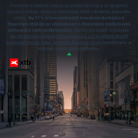
Finančné rozdielové zmluvy sú zložité nástroje a sú spojené s
vysokým rizikom rýchlych finančných strát v dôsledku pákového
efektu.
Na 77 % účtov retailových investorov dochádza k
finančným stratám pri obchodovaní s finančnými rozdielovými
zmluvami u tohto poskytovateľa.
Mali by ste zvážiť, či chápete,
ako finančné rozdielové zmluvy fungujú, a či si môžete dovoliť
podstúpiť vysoké riziko, že utrpíte finančné straty.
Investovanie je
rizikové. Investujte zodpovedne.