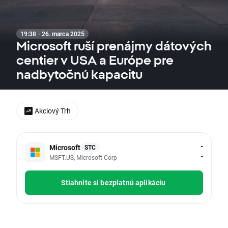
19:38 · 26. marca 2025
Microsoft ruší prenájmy dátových
centier v USA a Európe pre
nadbytočnú kapacitu
Akciový Trh
-
Microsoft
STC
-
MSFT.US, Microsoft Corp
Stiahnite si bezplatnú aplikáciu