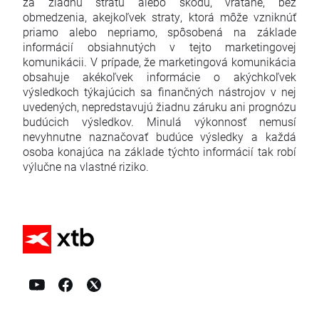
za žiadnu stratu alebo škodu, vrátane, bez
obmedzenia, akejkoľvek straty, ktorá môže vzniknúť
priamo alebo nepriamo, spôsobená na základe
informácií obsiahnutých v tejto marketingovej
komunikácii. V prípade, že marketingová komunikácia
obsahuje akékoľvek informácie o akýchkoľvek
výsledkoch týkajúcich sa finančných nástrojov v nej
uvedených, nepredstavujú žiadnu záruku ani prognózu
budúcich výsledkov. Minulá výkonnosť nemusí
nevyhnutne naznačovať budúce výsledky a každá
osoba konajúca na základe týchto informácií tak robí
výlučne na vlastné riziko.