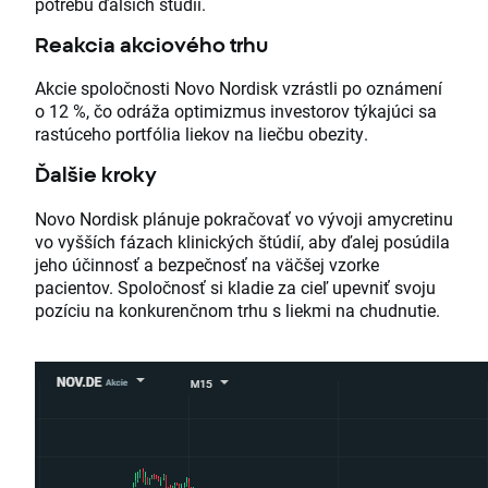
potrebu ďalších štúdií.
Reakcia akciového trhu
Akcie spoločnosti Novo Nordisk vzrástli po oznámení
o 12 %, čo odráža optimizmus investorov týkajúci sa
rastúceho portfólia liekov na liečbu obezity.
Ďalšie kroky
Novo Nordisk plánuje pokračovať vo vývoji amycretinu
vo vyšších fázach klinických štúdií, aby ďalej posúdila
jeho účinnosť a bezpečnosť na väčšej vzorke
pacientov. Spoločnosť si kladie za cieľ upevniť svoju
pozíciu na konkurenčnom trhu s liekmi na chudnutie.