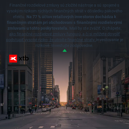
Finančné rozdielové zmluvy sú zložité nástroje a sú spojené s
vysokým rizikom rýchlych finančných strát v dôsledku pákového
efektu.
Na 77 % účtov retailových investorov dochádza k
finančným stratám pri obchodovaní s finančnými rozdielovými
zmluvami u tohto poskytovateľa.
Mali by ste zvážiť, či chápete,
ako finančné rozdielové zmluvy fungujú, a či si môžete dovoliť
podstúpiť vysoké riziko, že utrpíte finančné straty.
Investovanie je
rizikové. Investujte zodpovedne.