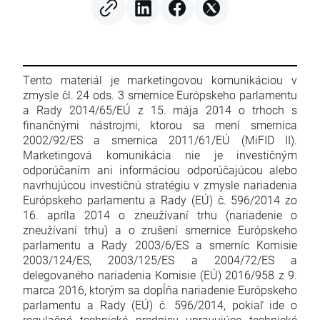
Tento materiál je marketingovou komunikáciou v
zmysle čl. 24 ods. 3 smernice Európskeho parlamentu
a Rady 2014/65/EÚ z 15. mája 2014 o trhoch s
finančnými nástrojmi, ktorou sa mení smernica
2002/92/ES a smernica 2011/61/EÚ (MiFID II).
Marketingová komunikácia nie je investičným
odporúčaním ani informáciou odporúčajúcou alebo
navrhujúcou investičnú stratégiu v zmysle nariadenia
Európskeho parlamentu a Rady (EÚ) č. 596/2014 zo
16. apríla 2014 o zneužívaní trhu (nariadenie o
zneužívaní trhu) a o zrušení smernice Európskeho
parlamentu a Rady 2003/6/ES a smerníc Komisie
2003/124/ES, 2003/125/ES a 2004/72/ES a
delegovaného nariadenia Komisie (EÚ) 2016/958 z 9.
marca 2016, ktorým sa dopĺňa nariadenie Európskeho
parlamentu a Rady (EÚ) č. 596/2014, pokiaľ ide o
regulačné technické predpisy upravujúce technické