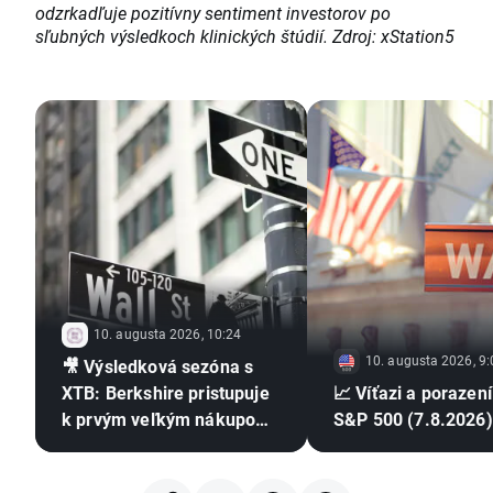
odzrkadľuje pozitívny sentiment investorov po
sľubných výsledkoch klinických štúdií. Zdroj: xStation5
10. augusta 2026, 10:24
10. augusta 2026, 9:
🎥 Výsledková sezóna s
XTB: Berkshire pristupuje
📈 Víťazi a porazení
k prvým veľkým nákupom
S&P 500 (7.8.2026)
od odchodu Buffetta