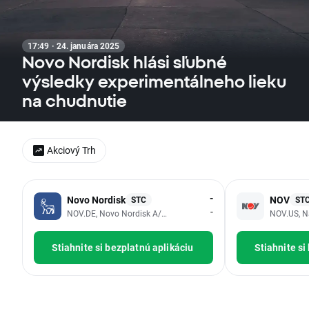
17:49 · 24. januára 2025
Novo Nordisk hlási sľubné
výsledky experimentálneho lieku
na chudnutie
Akciový Trh
-
Novo Nordisk
NOV
STC
ST
-
NOV.DE, Novo Nordisk A/S - Class B
NOV.US, Na
Stiahnite si bezplatnú aplikáciu
Stiahnite si