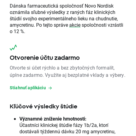
Dánska farmaceutická spoločnosť Novo Nordisk
oznámila sľubné výsledky z raných fáz klinických
štúdií svojho experimentálneho lieku na chudnutie,
amycretinu. Po tejto správe
akcie
spoločnosti vzrástli
o 12 %.
Otvorenie účtu zadarmo
Otvorte si účet rýchlo a bez zbytočných formalít,
úplne zadarmo. Využite aj bezplatné vklady a výbery.
Stiahnuť aplikáciu
Kľúčové výsledky štúdie
Významné zníženie hmotnosti:
Účastníci klinickej štúdie fázy 1b/2a, ktorí
dostávali týždennú dávku 20 mg amycretinu,