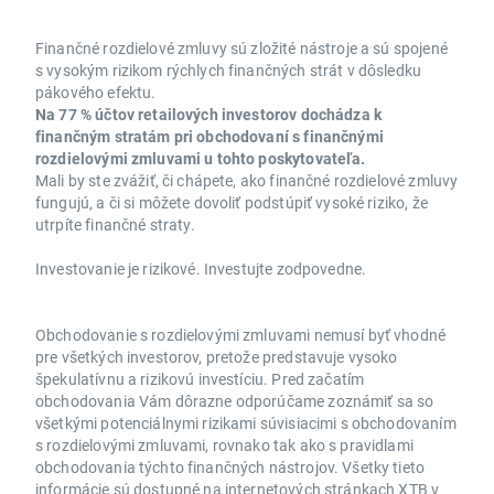
Finančné rozdielové zmluvy sú zložité nástroje a sú spojené
s vysokým rizikom rýchlych finančných strát v dôsledku
pákového efektu.
Na 77 % účtov retailových investorov dochádza k
finančným stratám pri obchodovaní s finančnými
rozdielovými zmluvami u tohto poskytovateľa.
Mali by ste zvážiť, či chápete, ako finančné rozdielové zmluvy
fungujú, a či si môžete dovoliť podstúpiť vysoké riziko, že
utrpíte finančné straty.
Investovanie je rizikové. Investujte zodpovedne.
Obchodovanie s rozdielovými zmluvami nemusí byť vhodné
pre všetkých investorov, pretože predstavuje vysoko
špekulatívnu a rizikovú investíciu. Pred začatím
obchodovania Vám dôrazne odporúčame zoznámiť sa so
všetkými potenciálnymi rizikami súvisiacimi s obchodovaním
s rozdielovými zmluvami, rovnako tak ako s pravidlami
obchodovania týchto finančných nástrojov. Všetky tieto
informácie sú dostupné na internetových stránkach XTB v