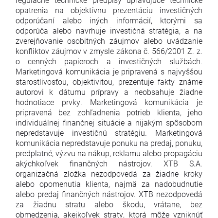
opatrenia na objektívnu prezentáciu investičných
odporúčaní alebo iných informácií, ktorými sa
odporúča alebo navrhuje investičná stratégia, a na
zverejňovanie osobitných záujmov alebo uvádzanie
konfliktov záujmov v zmysle zákona č. 566/2001 Z. z.
o cenných papieroch a investičných službách.
Marketingová komunikácia je pripravená s najvyššou
starostlivosťou, objektivitou, prezentuje fakty známe
autorovi k dátumu prípravy a neobsahuje žiadne
hodnotiace prvky. Marketingová komunikácia je
pripravená bez zohľadnenia potrieb klienta, jeho
individuálnej finančnej situácie a nijakým spôsobom
nepredstavuje investičnú stratégiu. Marketingová
komunikácia nepredstavuje ponuku na predaj, ponuku,
predplatné, výzvu na nákup, reklamu alebo propagáciu
akýchkoľvek finančných nástrojov. XTB S.A.
organizačná zložka nezodpovedá za žiadne kroky
alebo opomenutia klienta, najmä za nadobudnutie
alebo predaj finančných nástrojov. XTB nezodpovedá
za žiadnu stratu alebo škodu, vrátane, bez
obmedzenia, akejkoľvek straty, ktorá môže vzniknúť