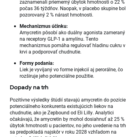
zaznamenali priemerný úbytok hmotnosti o 22 %
počas 36 týždňov. Naopak, v placebo skupine bol
pozorovaný 2 % nárast hmotnosti.
Mechanizmus účinku:
Amycretin pôsobí ako duálny agonista zameraný
na receptory GLP-1 a amylínu. Tento
mechanizmus pomáha regulovať hladinu cukru v
krvi a podporovať chudnutie.
Formy podania:
Liek je vyvíjaný vo forme injekcií aj perorálne, čo
rozširuje jeho potenciálne použitie.
Dopady na trh
Pozitívne výsledky štúdií stavajú amycretin do pozície
potenciálneho konkurenta existujúcich liekov na
chudnutie, ako je Zepbound od Eli Lilly. Analytici
očakávajú, že amycretin by mohol dosiahnuť až 25 %
úbytok hmotnosti u pacientov, no jeho uvedenie na trh
sa predpokladá najskôr v roku 2028 vzhľadom na