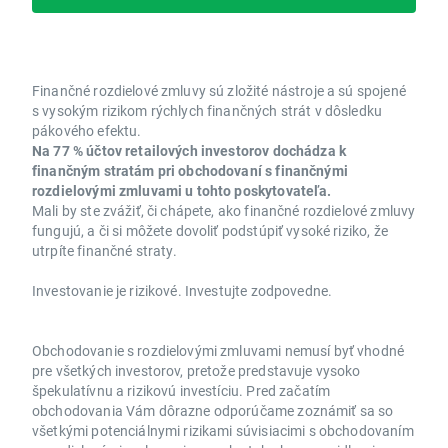
Finančné rozdielové zmluvy sú zložité nástroje a sú spojené
s vysokým rizikom rýchlych finančných strát v dôsledku
pákového efektu.
Na 77 % účtov retailových investorov dochádza k
finančným stratám pri obchodovaní s finančnými
rozdielovými zmluvami u tohto poskytovateľa.
Mali by ste zvážiť, či chápete, ako finančné rozdielové zmluvy
fungujú, a či si môžete dovoliť podstúpiť vysoké riziko, že
utrpíte finančné straty.
Investovanie je rizikové. Investujte zodpovedne.
Obchodovanie s rozdielovými zmluvami nemusí byť vhodné
pre všetkých investorov, pretože predstavuje vysoko
špekulatívnu a rizikovú investíciu. Pred začatím
obchodovania Vám dôrazne odporúčame zoznámiť sa so
všetkými potenciálnymi rizikami súvisiacimi s obchodovaním