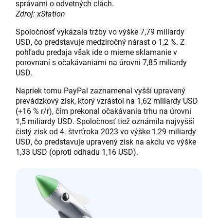
správami o odvetných clách.
Zdroj: xStation
Spoločnosť vykázala tržby vo výške 7,79 miliardy
USD, čo predstavuje medziročný nárast o 1,2 %. Z
pohľadu predaja však ide o mierne sklamanie v
porovnaní s očakávaniami na úrovni 7,85 miliardy
USD.
Napriek tomu PayPal zaznamenal vyšší upravený
prevádzkový zisk, ktorý vzrástol na 1,62 miliardy USD
(+16 % r/r), čím prekonal očakávania trhu na úrovni
1,5 miliardy USD. Spoločnosť tiež oznámila najvyšší
čistý zisk od 4. štvrťroka 2023 vo výške 1,29 miliardy
USD, čo predstavuje upravený zisk na akciu vo výške
1,33 USD (oproti odhadu 1,16 USD).