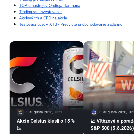
TOP 5 nástrojov Ondřeja Hartmana
Trading vs. investovanie
Akciový trh a CFD na akcie
Testovací účet v XTB? Precvičte si obchodovanie zadarmo!
6. augusta 2026, 13:50
6. augusta 2026, 10:
Akcie Celsius klesli o 18 %
📈 Vítězové a poraž
📉
S&P 500 (5.8.2026)