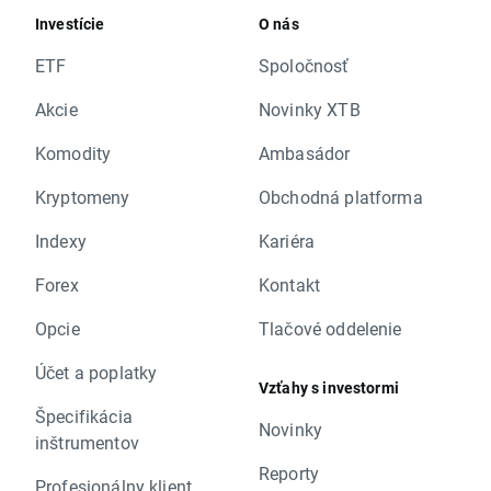
Investície
O nás
ETF
Spoločnosť
Akcie
Novinky XTB
Komodity
Ambasádor
Kryptomeny
Obchodná platforma
Indexy
Kariéra
Forex
Kontakt
Opcie
Tlačové oddelenie
Účet a poplatky
Vzťahy s investormi
Špecifikácia
Novinky
inštrumentov
Reporty
Profesionálny klient