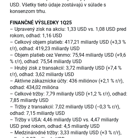
USD. Všetky tieto údaje zostávajú v súlade s
konsenzom trhu.
FINANČNÉ VÝSLEDKY 1Q25
– Upravený zisk na akciu: 1,33 USD vs. 1,08 USD pred
rokom, odhad: 1,16 USD
– Celkový objem platieb: 417,21 miliardy USD (+3,3 %
r/r), odhad: 419,23 miliardy USD
– Objem platieb cez Venmo: 75,94 miliardy USD (+9,6
% r/r), odhad: 75,54 miliardy USD
– Hrubý zisk z transakcií: 3,72 miliardy USD (+7,4 %
r/r), odhad: 3,62 miliardy USD
– Aktívne zákaznícke účty: 436 miliónov (+2,1 % r/r),
odhad: 434,02 milióna
– Celkové tržby: 7,79 miliardy USD (+1,2 % r/r), odhad:
7,85 miliardy USD
– Tržby z transakcií: 7,02 miliardy USD (−0,3 % r/r),
odhad: 7,15 miliardy USD
– Tržby v USA: 4,46 miliardy USD vs. 4,47 miliardy
USD pred rokom, odhad: 4,5 miliardy USD
– Medzinárodné tržby: 3,33 miliardy USD (+3 % r/r),