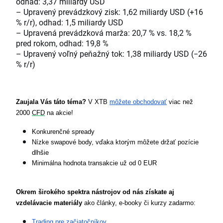
odhad: 3,37 miliardy USD
– Upravený prevádzkový zisk: 1,62 miliardy USD (+16
% r/r), odhad: 1,5 miliardy USD
– Upravená prevádzková marža: 20,7 % vs. 18,2 %
pred rokom, odhad: 19,8 %
– Upravený voľný peňažný tok: 1,38 miliardy USD (−26
% r/r)
Zaujala Vás táto téma? 
V XTB 
môžete obchodovať
 viac než 
2000 
CFD
 na akcie!
Konkurenčné spready
Nízke swapové body, vďaka ktorým môžete držať pozície 
dlhšie
Minimálna hodnota transakcie už od 0 EUR
Okrem širokého spektra nástrojov od nás získate aj 
vzdelávacie materiály
 ako články, e-booky či kurzy zadarmo:
Trading pre začiatočníkov