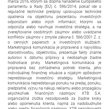
marca 2016, ktorým sa dopĺňa nariadenie Európskeho
parlamentu a Rady (EÚ) č. 596/2014, pokiaľ ide o
regulačné technické predpisy upravujúce technické
opatrenia na objektívnu prezentáciu investičných
odporúčaní alebo iných informácií, ktorými sa
odporúča alebo navrhuje investičná stratégia, a na
zverejňovanie osobitných záujmov alebo uvádzanie
konfliktov záujmov v zmysle zákona č. 566/2001 Z. z.
o cenných papieroch a investičných službách.
Marketingová komunikácia je pripravená s najvyššou
starostlivosťou, objektivitou, prezentuje fakty známe
autorovi k dátumu prípravy a neobsahuje žiadne
hodnotiace prvky. Marketingová komunikácia je
pripravená bez zohľadnenia potrieb klienta, jeho
individuálnej finančnej situácie a nijakým spôsobom
nepredstavuje investičnú stratégiu. Marketingová
komunikácia nepredstavuje ponuku na predaj, ponuku,
predplatné, výzvu na nákup, reklamu alebo propagáciu
akýchkoľvek finančných nástrojov. XTB S.A.
organizačná zložka nezodpovedá za žiadne kroky
alebo opomenutia klienta, najmä za nadobudnutie
alebo predaj finančných nástrojov. XTB nezodpovedá