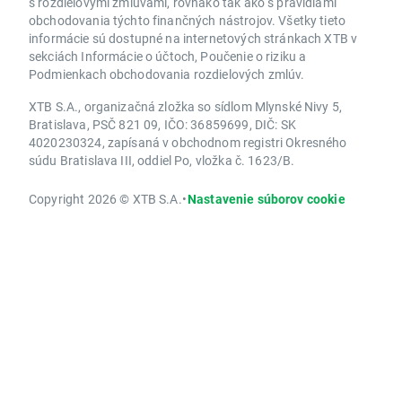
s rozdielovými zmluvami, rovnako tak ako s pravidlami
obchodovania týchto finančných nástrojov. Všetky tieto
informácie sú dostupné na internetových stránkach XTB v
sekciách Informácie o účtoch, Poučenie o riziku a
Podmienkach obchodovania rozdielových zmlúv.
XTB S.A., organizačná zložka so sídlom Mlynské Nivy 5,
Bratislava, PSČ 821 09, IČO: 36859699, DIČ: SK
4020230324, zapísaná v obchodnom registri Okresného
súdu Bratislava III, oddiel Po, vložka č. 1623/B.
Copyright 2026 © XTB S.A.
•
Nastavenie súborov cookie