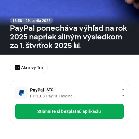
18:58 · 29. apríla 2025
PayPal ponecháva výhľad na rok
2025 napriek silným výsledkom
za 1. štvrťrok 2025 📊
Akciový Trh
-
PayPal
STC
-
PYPL.US, PayPal Holdings Inc
Stiahnite si bezplatnú aplikáciu