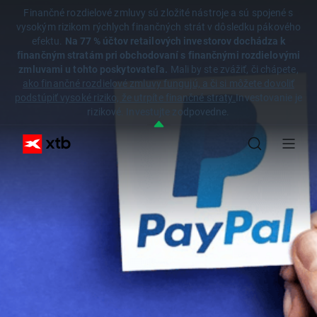
Finančné rozdielové zmluvy sú zložité nástroje a sú spojené s
vysokým rizikom rýchlych finančných strát v dôsledku pákového
efektu.
Na 77 % účtov retailových investorov dochádza k
finančným stratám pri obchodovaní s finančnými rozdielovými
zmluvami u tohto poskytovateľa.
Mali by ste zvážiť, či chápete,
ako finančné rozdielové zmluvy fungujú, a či si môžete dovoliť
podstúpiť vysoké riziko, že utrpíte finančné straty.
Investovanie je
rizikové. Investujte zodpovedne.