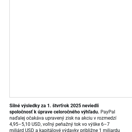
Silné výsledky za 1. štvrťrok 2025 neviedli
spoločnosť k úprave celoročného výhľadu.
PayPal
naďalej očakáva upravený zisk na akciu v rozmedzí
4,95–5,10 USD, voľný peňažný tok vo výške 6–7
miliárd USD a kapitálové výdavky približne 1 miliardu