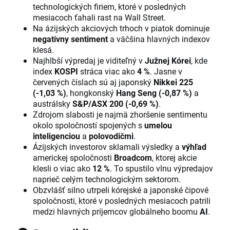
technologických firiem, ktoré v posledných
mesiacoch ťahali rast na Wall Street.
Na ázijských akciových trhoch v piatok dominuje
negatívny sentiment
a väčšina hlavných indexov
klesá.
Najhlbší výpredaj je viditeľný v
Južnej Kórei
, kde
index
KOSPI
stráca viac ako
4 %
. Jasne v
červených číslach sú aj japonský
Nikkei 225
(-1,03 %)
, hongkonský
Hang Seng (-0,87 %)
a
austrálsky
S&P/ASX 200 (-0,69 %)
.
Zdrojom slabosti je najmä zhoršenie sentimentu
okolo spoločností spojených s
umelou
inteligenciou
a
polovodičmi
.
Ázijských investorov sklamali výsledky a
výhľad
americkej spoločnosti
Broadcom
, ktorej akcie
klesli o viac ako
12 %
. To spustilo vlnu výpredajov
naprieč celým technologickým sektorom.
Obzvlášť silno utrpeli kórejské a japonské čipové
spoločnosti, ktoré v posledných mesiacoch patrili
medzi hlavných príjemcov globálneho boomu
AI
.