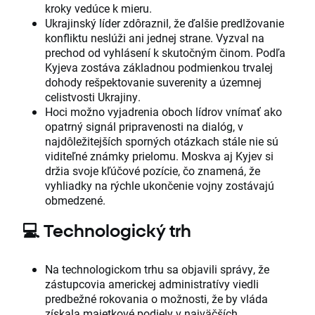
kroky vedúce k mieru.
Ukrajinský líder zdôraznil, že ďalšie predlžovanie
konfliktu neslúži ani jednej strane. Vyzval na
prechod od vyhlásení k skutočným činom. Podľa
Kyjeva zostáva základnou podmienkou trvalej
dohody rešpektovanie suverenity a územnej
celistvosti Ukrajiny.
Hoci možno vyjadrenia oboch lídrov vnímať ako
opatrný signál pripravenosti na dialóg, v
najdôležitejších sporných otázkach stále nie sú
viditeľné známky prielomu. Moskva aj Kyjev si
držia svoje kľúčové pozície, čo znamená, že
vyhliadky na rýchle ukončenie vojny zostávajú
obmedzené.
💻
Technologický trh
Na technologickom trhu sa objavili správy, že
zástupcovia americkej administratívy viedli
predbežné rokovania o možnosti, že by vláda
získala majetkové podiely v najväčších