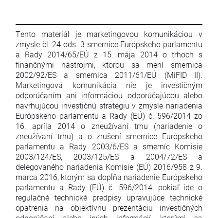
Tento materiál je marketingovou komunikáciou v
zmysle čl. 24 ods. 3 smernice Európskeho parlamentu
a Rady 2014/65/EÚ z 15. mája 2014 o trhoch s
finančnými nástrojmi, ktorou sa mení smernica
2002/92/ES a smernica 2011/61/EÚ (MiFID II).
Marketingová komunikácia nie je investičným
odporúčaním ani informáciou odporúčajúcou alebo
navrhujúcou investičnú stratégiu v zmysle nariadenia
Európskeho parlamentu a Rady (EÚ) č. 596/2014 zo
16. apríla 2014 o zneužívaní trhu (nariadenie o
zneužívaní trhu) a o zrušení smernice Európskeho
parlamentu a Rady 2003/6/ES a smerníc Komisie
2003/124/ES, 2003/125/ES a 2004/72/ES a
delegovaného nariadenia Komisie (EÚ) 2016/958 z 9.
marca 2016, ktorým sa dopĺňa nariadenie Európskeho
parlamentu a Rady (EÚ) č. 596/2014, pokiaľ ide o
regulačné technické predpisy upravujúce technické
opatrenia na objektívnu prezentáciu investičných
odporúčaní alebo iných informácií, ktorými sa