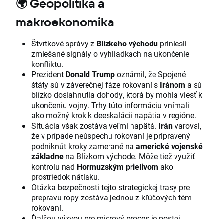
🌍
Geopolitika a
makroekonomika
Štvrtkové správy z
Blízkeho východu
priniesli
zmiešané signály o vyhliadkach na ukončenie
konfliktu.
Prezident
Donald Trump
oznámil, že Spojené
štáty sú v záverečnej fáze rokovaní s
Iránom
a sú
blízko dosiahnutia dohody, ktorá by mohla viesť k
ukončeniu vojny. Trhy túto informáciu vnímali
ako možný krok k deeskalácii napätia v regióne.
Situácia však zostáva veľmi napätá.
Irán
varoval,
že v prípade neúspechu rokovaní je pripravený
podniknúť kroky zamerané na
americké vojenské
základne
na Blízkom východe. Môže tiež využiť
kontrolu nad
Hormuzským prielivom
ako
prostriedok nátlaku.
Otázka bezpečnosti tejto strategickej trasy pre
prepravu ropy zostáva jednou z kľúčových tém
rokovaní.
Ďalšou výzvou pre mierový proces je postoj