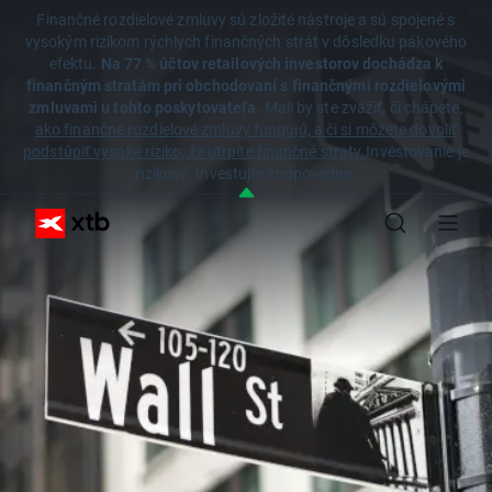
Finančné rozdielové zmluvy sú zložité nástroje a sú spojené s
vysokým rizikom rýchlych finančných strát v dôsledku pákového
efektu.
Na 77 % účtov retailových investorov dochádza k
finančným stratám pri obchodovaní s finančnými rozdielovými
zmluvami u tohto poskytovateľa.
Mali by ste zvážiť, či chápete,
ako finančné rozdielové zmluvy fungujú, a či si môžete dovoliť
podstúpiť vysoké riziko, že utrpíte finančné straty.
Investovanie je
rizikové. Investujte zodpovedne.