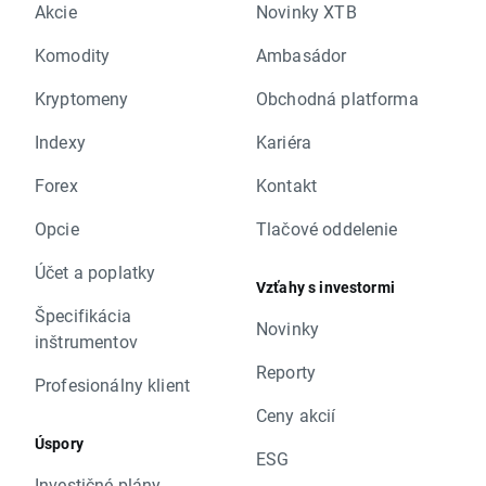
Akcie
Novinky XTB
Komodity
Ambasádor
Kryptomeny
Obchodná platforma
Indexy
Kariéra
Forex
Kontakt
Opcie
Tlačové oddelenie
Účet a poplatky
Vzťahy s investormi
Špecifikácia
Novinky
inštrumentov
Reporty
Profesionálny klient
Ceny akcií
Úspory
ESG
Investičné plány