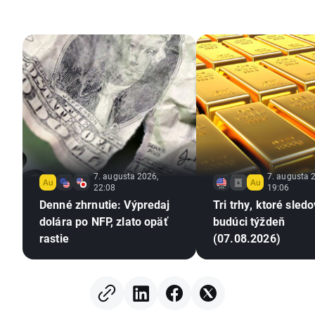
7. augusta 2026,
7. augusta 
22:08
19:06
Denné zhrnutie: Výpredaj
Tri trhy, ktoré sled
dolára po NFP, zlato opäť
budúci týždeň
rastie
(07.08.2026)