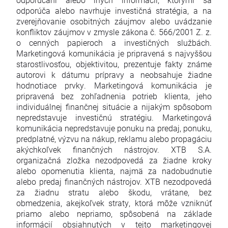
odporúča alebo navrhuje investičná stratégia, a na
zverejňovanie osobitných záujmov alebo uvádzanie
konfliktov záujmov v zmysle zákona č. 566/2001 Z. z.
o cenných papieroch a investičných službách.
Marketingová komunikácia je pripravená s najvyššou
starostlivosťou, objektivitou, prezentuje fakty známe
autorovi k dátumu prípravy a neobsahuje žiadne
hodnotiace prvky. Marketingová komunikácia je
pripravená bez zohľadnenia potrieb klienta, jeho
individuálnej finančnej situácie a nijakým spôsobom
nepredstavuje investičnú stratégiu. Marketingová
komunikácia nepredstavuje ponuku na predaj, ponuku,
predplatné, výzvu na nákup, reklamu alebo propagáciu
akýchkoľvek finančných nástrojov. XTB S.A.
organizačná zložka nezodpovedá za žiadne kroky
alebo opomenutia klienta, najmä za nadobudnutie
alebo predaj finančných nástrojov. XTB nezodpovedá
za žiadnu stratu alebo škodu, vrátane, bez
obmedzenia, akejkoľvek straty, ktorá môže vzniknúť
priamo alebo nepriamo, spôsobená na základe
informácií obsiahnutých v tejto marketingovej