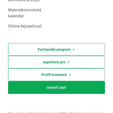
Makroekonomický
kalendár
Online bezpečnosť
Partnerský program
xopenhub.pro
Profil investora
Otvoriť účet