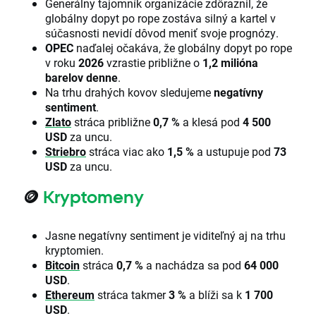
Generálny tajomník organizácie zdôraznil, že
globálny dopyt po rope zostáva silný a kartel v
súčasnosti nevidí dôvod meniť svoje prognózy.
OPEC
naďalej očakáva, že globálny dopyt po rope
v roku
2026
vzrastie približne o
1,2 milióna
barelov denne
.
Na trhu drahých kovov sledujeme
negatívny
sentiment
.
Zlato
stráca približne
0,7 %
a klesá pod
4 500
USD
za uncu.
Striebro
stráca viac ako
1,5 %
a ustupuje pod
73
USD
za uncu.
🪙
Kryptomeny
Jasne negatívny sentiment je viditeľný aj na trhu
kryptomien.
Bitcoin
stráca
0,7 %
a nachádza sa pod
64 000
USD
.
Ethereum
stráca takmer
3 %
a blíži sa k
1 700
USD
.