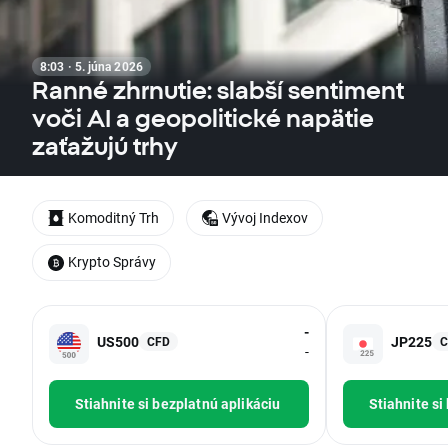
8:03 · 5. júna 2026
Ranné zhrnutie: slabší sentiment
voči AI a geopolitické napätie
zaťažujú trhy
Komoditný Trh
Vývoj Indexov
Krypto Správy
-
US500
JP225
CFD
C
-
Stiahnite si bezplatnú aplikáciu
Stiahnite si