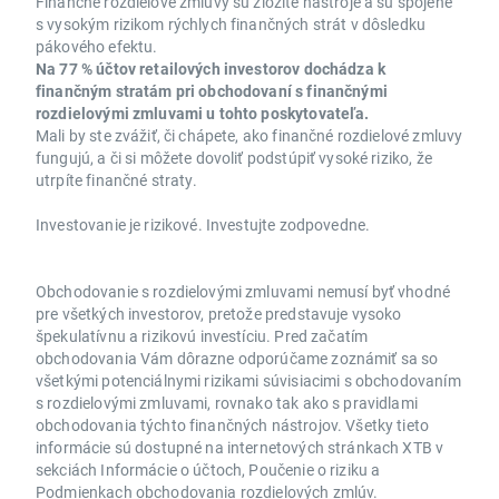
Finančné rozdielové zmluvy sú zložité nástroje a sú spojené
s vysokým rizikom rýchlych finančných strát v dôsledku
pákového efektu.
Na 77 % účtov retailových investorov dochádza k
finančným stratám pri obchodovaní s finančnými
rozdielovými zmluvami u tohto poskytovateľa.
Mali by ste zvážiť, či chápete, ako finančné rozdielové zmluvy
fungujú, a či si môžete dovoliť podstúpiť vysoké riziko, že
utrpíte finančné straty.
Investovanie je rizikové. Investujte zodpovedne.
Obchodovanie s rozdielovými zmluvami nemusí byť vhodné
pre všetkých investorov, pretože predstavuje vysoko
špekulatívnu a rizikovú investíciu. Pred začatím
obchodovania Vám dôrazne odporúčame zoznámiť sa so
všetkými potenciálnymi rizikami súvisiacimi s obchodovaním
s rozdielovými zmluvami, rovnako tak ako s pravidlami
obchodovania týchto finančných nástrojov. Všetky tieto
informácie sú dostupné na internetových stránkach XTB v
sekciách Informácie o účtoch, Poučenie o riziku a
Podmienkach obchodovania rozdielových zmlúv.