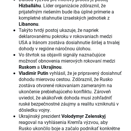
Hizballáhu
. Líder organizácie zdôraznil, že
prijateľným riešením bude iba úplné prímerie a
kompletné stiahnutie izraelských jednotiek z
Libanonu
.
Takýto tvrdý postoj ukazuje, že napriek
deklarovanému pokroku v rokovaniach medzi
USA a Iránom zostáva dosiahnutie širšej a trvalej
dohody v regióne náročnou úlohou.
Vo štvrtok sa objavili signály naznačujúce
možnosť obnovenia mierových rokovaní medzi
Ruskom
a
Ukrajinou
.
Vladimir Putin
vyhlásil, že je pripravený dosiahnuť
dohodu mierovou cestou. Zdôraznil, že Rusko
zostáva otvorené rokovaniam zameraným na
ukončenie prebiehajúceho konfliktu. Zároveň
uviedol, že akákoľvek dohoda musí zohľadniť
ruské bezpečnostné záujmy a realitu vzniknutú v
dôsledku vojny.
Ukrajinský prezident
Volodymyr Zelenskyj
reagoval na vyhlásenia Kremľa výzvou, aby
Rusko ukončilo boje a začalo podnikať konkrétne