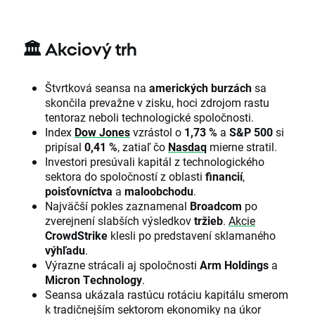
🏛️
Akciový trh
Štvrtková seansa na
amerických burzách
sa
skončila prevažne v zisku, hoci zdrojom rastu
tentoraz neboli technologické spoločnosti.
Index
Dow Jones
vzrástol o
1,73 %
a
S&P 500
si
pripísal
0,41 %
, zatiaľ čo
Nasdaq
mierne stratil.
Investori presúvali kapitál z technologického
sektora do spoločností z oblasti
financií
,
poisťovníctva
a
maloobchodu
.
Najväčší pokles zaznamenal
Broadcom
po
zverejnení slabších výsledkov
tržieb
.
Akcie
CrowdStrike
klesli po predstavení sklamaného
výhľadu
.
Výrazne strácali aj spoločnosti
Arm Holdings
a
Micron Technology
.
Seansa ukázala rastúcu rotáciu kapitálu smerom
k tradičnejším sektorom ekonomiky na úkor