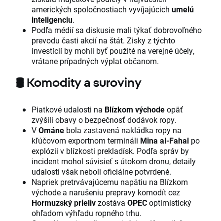
amerických spoločnostiach vyvíjajúcich
umelú
inteligenciu
.
Podľa médií sa diskusie mali týkať dobrovoľného
prevodu časti akcií na štát. Zisky z týchto
investícií by mohli byť použité na verejné účely,
vrátane prípadných výplat občanom.
🛢️
Komodity a suroviny
Piatkové udalosti na
Blízkom východe
opäť
zvýšili obavy o bezpečnosť dodávok ropy.
V
Ománe
bola zastavená nakládka ropy na
kľúčovom exportnom termináli
Mina al-Fahal
po
explózii v blízkosti prekladísk. Podľa správ by
incident mohol súvisieť s útokom dronu, detaily
udalosti však neboli oficiálne potvrdené.
Napriek pretrvávajúcemu napätiu na Blízkom
východe a narušeniu prepravy komodít cez
Hormuzský prieliv
zostáva
OPEC
optimistický
ohľadom výhľadu ropného trhu.