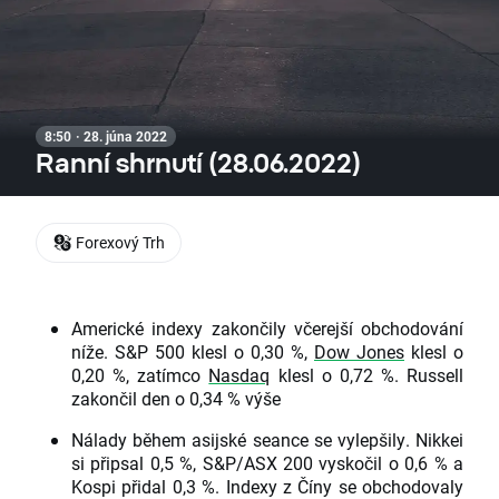
8:50 · 28. júna 2022
Ranní shrnutí (28.06.2022)
Forexový Trh
Americké indexy zakončily včerejší obchodování
níže. S&P 500 klesl o 0,30 %,
Dow Jones
klesl o
0,20 %, zatímco
Nasdaq
klesl o 0,72 %. Russell
zakončil den o 0,34 % výše
Nálady během asijské seance se vylepšily. Nikkei
si připsal 0,5 %, S&P/ASX 200 vyskočil o 0,6 % a
Kospi přidal 0,3 %. Indexy z Číny se obchodovaly