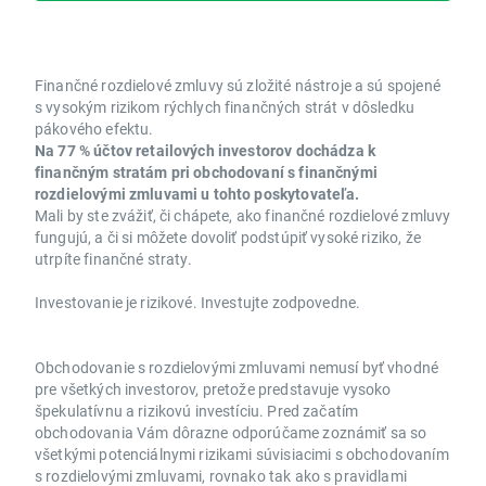
Finančné rozdielové zmluvy sú zložité nástroje a sú spojené
s vysokým rizikom rýchlych finančných strát v dôsledku
pákového efektu.
Na 77 % účtov retailových investorov dochádza k
finančným stratám pri obchodovaní s finančnými
rozdielovými zmluvami u tohto poskytovateľa.
Mali by ste zvážiť, či chápete, ako finančné rozdielové zmluvy
fungujú, a či si môžete dovoliť podstúpiť vysoké riziko, že
utrpíte finančné straty.
Investovanie je rizikové. Investujte zodpovedne.
Obchodovanie s rozdielovými zmluvami nemusí byť vhodné
pre všetkých investorov, pretože predstavuje vysoko
špekulatívnu a rizikovú investíciu. Pred začatím
obchodovania Vám dôrazne odporúčame zoznámiť sa so
všetkými potenciálnymi rizikami súvisiacimi s obchodovaním
s rozdielovými zmluvami, rovnako tak ako s pravidlami