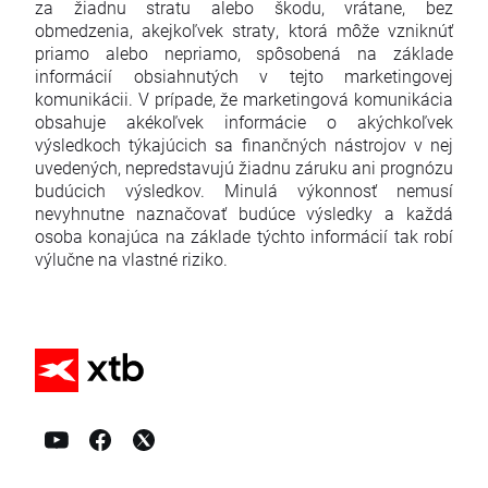
za žiadnu stratu alebo škodu, vrátane, bez
obmedzenia, akejkoľvek straty, ktorá môže vzniknúť
priamo alebo nepriamo, spôsobená na základe
informácií obsiahnutých v tejto marketingovej
komunikácii. V prípade, že marketingová komunikácia
obsahuje akékoľvek informácie o akýchkoľvek
výsledkoch týkajúcich sa finančných nástrojov v nej
uvedených, nepredstavujú žiadnu záruku ani prognózu
budúcich výsledkov. Minulá výkonnosť nemusí
nevyhnutne naznačovať budúce výsledky a každá
osoba konajúca na základe týchto informácií tak robí
výlučne na vlastné riziko.