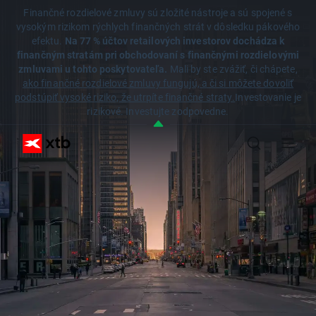
Finančné rozdielové zmluvy sú zložité nástroje a sú spojené s
vysokým rizikom rýchlych finančných strát v dôsledku pákového
efektu.
Na 77 % účtov retailových investorov dochádza k
finančným stratám pri obchodovaní s finančnými rozdielovými
zmluvami u tohto poskytovateľa.
Mali by ste zvážiť, či chápete,
ako finančné rozdielové zmluvy fungujú, a či si môžete dovoliť
podstúpiť vysoké riziko, že utrpíte finančné straty.
Investovanie je
rizikové. Investujte zodpovedne.