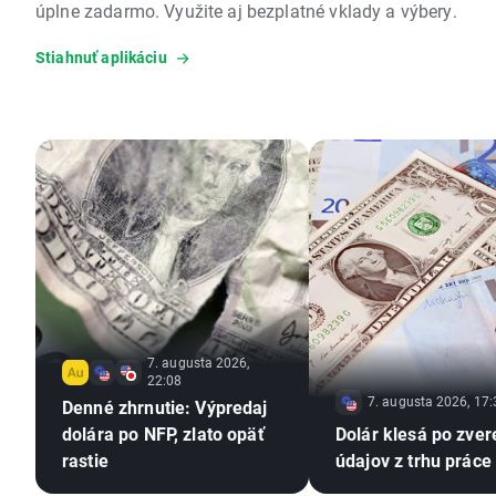
úplne zadarmo. Využite aj bezplatné vklady a výbery.
Stiahnuť aplikáciu
7. augusta 2026,
22:08
7. augusta 2026, 17:
Denné zhrnutie: Výpredaj
dolára po NFP, zlato opäť
Dolár klesá po zver
rastie
údajov z trhu práce