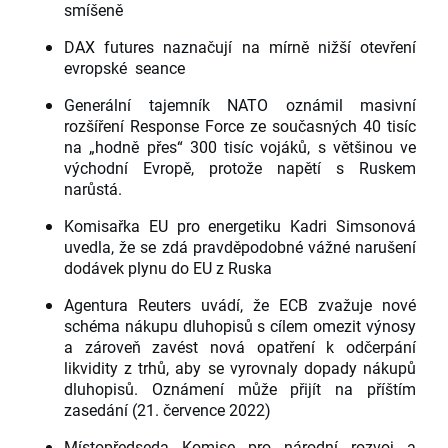
smíšeně
DAX futures naznačují na mírně nižší otevření
evropské seance
Generální tajemník NATO oznámil masivní
rozšíření Response Force ze současných 40 tisíc
na „hodně přes“ 300 tisíc vojáků, s většinou ve
východní Evropě, protože napětí s Ruskem
narůstá.
Komisařka EU pro energetiku Kadri Simsonová
uvedla, že se zdá pravděpodobné vážné narušení
dodávek plynu do EU z Ruska
Agentura Reuters uvádí, že ECB zvažuje nové
schéma nákupu dluhopisů s cílem omezit výnosy
a zároveň zavést nová opatření k odčerpání
likvidity z trhů, aby se vyrovnaly dopady nákupů
dluhopisů. Oznámení může přijít na příštím
zasedání (21. července 2022)
Místopředseda Komise pro národní rozvoj a