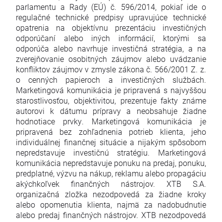
parlamentu a Rady (EÚ) č. 596/2014, pokiaľ ide o
regulačné technické predpisy upravujúce technické
opatrenia na objektívnu prezentáciu investičných
odporúčaní alebo iných informácií, ktorými sa
odporúča alebo navrhuje investičná stratégia, a na
zverejňovanie osobitných záujmov alebo uvádzanie
konfliktov záujmov v zmysle zákona č. 566/2001 Z. z.
o cenných papieroch a investičných službách.
Marketingová komunikácia je pripravená s najvyššou
starostlivosťou, objektivitou, prezentuje fakty známe
autorovi k dátumu prípravy a neobsahuje žiadne
hodnotiace prvky. Marketingová komunikácia je
pripravená bez zohľadnenia potrieb klienta, jeho
individuálnej finančnej situácie a nijakým spôsobom
nepredstavuje investičnú stratégiu. Marketingová
komunikácia nepredstavuje ponuku na predaj, ponuku,
predplatné, výzvu na nákup, reklamu alebo propagáciu
akýchkoľvek finančných nástrojov. XTB S.A.
organizačná zložka nezodpovedá za žiadne kroky
alebo opomenutia klienta, najmä za nadobudnutie
alebo predaj finančných nástrojov. XTB nezodpovedá