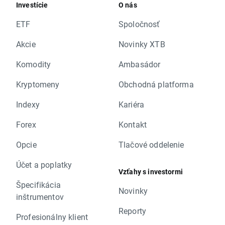
Investície
O nás
ETF
Spoločnosť
Akcie
Novinky XTB
Komodity
Ambasádor
Kryptomeny
Obchodná platforma
Indexy
Kariéra
Forex
Kontakt
Opcie
Tlačové oddelenie
Účet a poplatky
Vzťahy s investormi
Špecifikácia
Novinky
inštrumentov
Reporty
Profesionálny klient