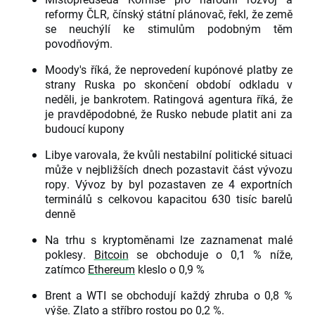
reformy ČLR, čínský státní plánovač, řekl, že země
se neuchýlí ke stimulům podobným těm
povodňovým
.
Moody's říká, že neprovedení kupónové platby ze
strany Ruska po skončení období odkladu v
neděli, je bankrotem. Ratingová agentura říká, že
je pravděpodobné, že Rusko nebude platit ani za
budoucí kupony
Libye varovala, že kvůli nestabilní politické situaci
může v nejbližších dnech pozastavit část vývozu
ropy. Vývoz by byl pozastaven ze 4 exportních
terminálů s celkovou kapacitou 630 tisíc barelů
denně
Na trhu s kryptoměnami lze zaznamenat malé
poklesy.
Bitcoin
se obchoduje o 0,1 % níže,
zatímco
Ethereum
kleslo o 0,9 %
Brent a WTI se obchodují každý zhruba o 0,8 %
výše.
Zlato
a stříbro rostou po 0,2 %.