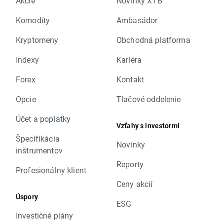
Akcie
Novinky XTB
Komodity
Ambasádor
Kryptomeny
Obchodná platforma
Indexy
Kariéra
Forex
Kontakt
Opcie
Tlačové oddelenie
Účet a poplatky
Vzťahy s investormi
Špecifikácia
Novinky
inštrumentov
Reporty
Profesionálny klient
Ceny akcií
Úspory
ESG
Investičné plány