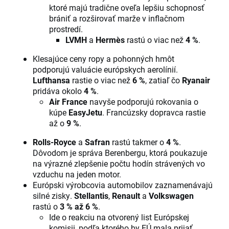
ktoré majú tradične oveľa lepšiu schopnosť
brániť a rozširovať marže v inflačnom
prostredí.
LVMH
a
Hermès
rastú o viac než
4 %
.
Klesajúce ceny ropy a pohonných hmôt
podporujú valuácie európskych aerolínií.
Lufthansa
rastie o viac než
6 %
, zatiaľ čo
Ryanair
pridáva okolo
4 %
.
Air France
navyše podporujú rokovania o
kúpe
EasyJetu
. Francúzsky dopravca rastie
až o
9 %
.
Rolls-Royce
a
Safran
rastú takmer o
4 %
.
Dôvodom je správa Berenbergu, ktorá poukazuje
na výrazné zlepšenie počtu hodín strávených vo
vzduchu na jeden motor.
Európski výrobcovia automobilov zaznamenávajú
silné zisky.
Stellantis
,
Renault
a
Volkswagen
rastú o
3 % až 6 %
.
Ide o reakciu na otvorený list Európskej
komisii, podľa ktorého by EÚ mala prijať