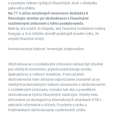
s vysokým rizikom rýchlych finančných strát v dôsledku
pákového efektu.
Na 77 % účtov retailových investorov dochádza k
finančným stratám pri obchodovaní s finančnými
rozdielovými zmluvami u tohto poskytovateľa.
Mali by ste zvážiť, či chápete, ako finančné rozdielové zmluvy
fungujú, a či si môžete dovoliť podstúpiť vysoké riziko, že
utrpíte finančné straty.
Investovanie je rizikové. Investujte zodpovedne.
Obchodovanie s rozdielovými zmluvami nemusí byť vhodné
pre všetkých investorov, pretože predstavuje vysoko
špekulatívnu a rizikovú investíciu. Pred začatím
obchodovania Vám dôrazne odporúčame zoznámiť sa so
všetkými potenciálnymi rizikami súvisiacimi s obchodovaním
s rozdielovými zmluvami, rovnako tak ako s pravidlami
obchodovania týchto finančných nástrojov. Všetky tieto
informácie sú dostupné na internetových stránkach XTB v
sekciách Informácie o účtoch, Poučenie o riziku a
Podmienkach obchodovania rozdielových zmlúv.