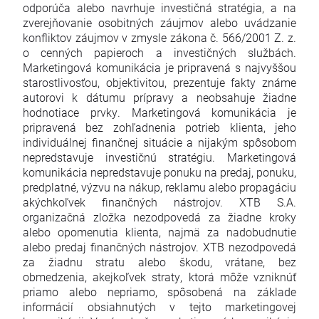
odporúča alebo navrhuje investičná stratégia, a na
zverejňovanie osobitných záujmov alebo uvádzanie
konfliktov záujmov v zmysle zákona č. 566/2001 Z. z.
o cenných papieroch a investičných službách.
Marketingová komunikácia je pripravená s najvyššou
starostlivosťou, objektivitou, prezentuje fakty známe
autorovi k dátumu prípravy a neobsahuje žiadne
hodnotiace prvky. Marketingová komunikácia je
pripravená bez zohľadnenia potrieb klienta, jeho
individuálnej finančnej situácie a nijakým spôsobom
nepredstavuje investičnú stratégiu. Marketingová
komunikácia nepredstavuje ponuku na predaj, ponuku,
predplatné, výzvu na nákup, reklamu alebo propagáciu
akýchkoľvek finančných nástrojov. XTB S.A.
organizačná zložka nezodpovedá za žiadne kroky
alebo opomenutia klienta, najmä za nadobudnutie
alebo predaj finančných nástrojov. XTB nezodpovedá
za žiadnu stratu alebo škodu, vrátane, bez
obmedzenia, akejkoľvek straty, ktorá môže vzniknúť
priamo alebo nepriamo, spôsobená na základe
informácií obsiahnutých v tejto marketingovej