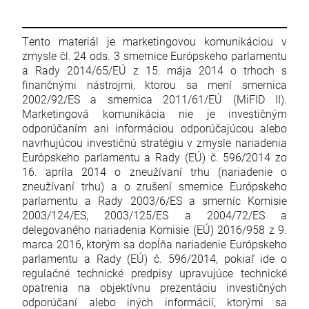
Tento materiál je marketingovou komunikáciou v
zmysle čl. 24 ods. 3 smernice Európskeho parlamentu
a Rady 2014/65/EÚ z 15. mája 2014 o trhoch s
finančnými nástrojmi, ktorou sa mení smernica
2002/92/ES a smernica 2011/61/EÚ (MiFID II).
Marketingová komunikácia nie je investičným
odporúčaním ani informáciou odporúčajúcou alebo
navrhujúcou investičnú stratégiu v zmysle nariadenia
Európskeho parlamentu a Rady (EÚ) č. 596/2014 zo
16. apríla 2014 o zneužívaní trhu (nariadenie o
zneužívaní trhu) a o zrušení smernice Európskeho
parlamentu a Rady 2003/6/ES a smerníc Komisie
2003/124/ES, 2003/125/ES a 2004/72/ES a
delegovaného nariadenia Komisie (EÚ) 2016/958 z 9.
marca 2016, ktorým sa dopĺňa nariadenie Európskeho
parlamentu a Rady (EÚ) č. 596/2014, pokiaľ ide o
regulačné technické predpisy upravujúce technické
opatrenia na objektívnu prezentáciu investičných
odporúčaní alebo iných informácií, ktorými sa