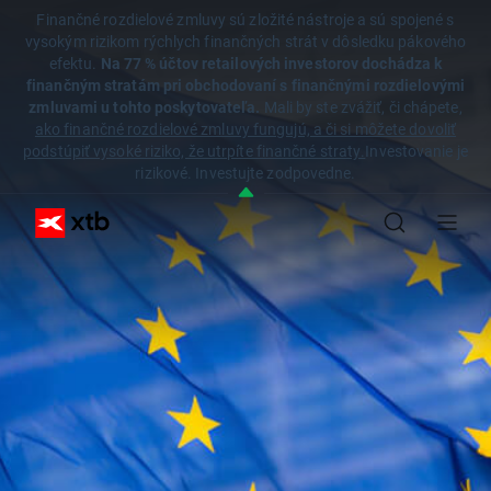
Finančné rozdielové zmluvy sú zložité nástroje a sú spojené s
vysokým rizikom rýchlych finančných strát v dôsledku pákového
efektu.
Na 77 % účtov retailových investorov dochádza k
finančným stratám pri obchodovaní s finančnými rozdielovými
zmluvami u tohto poskytovateľa.
Mali by ste zvážiť, či chápete,
ako finančné rozdielové zmluvy fungujú, a či si môžete dovoliť
podstúpiť vysoké riziko, že utrpíte finančné straty.
Investovanie je
rizikové. Investujte zodpovedne.