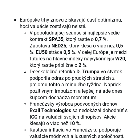
Európske trhy znovu získavajú časť optimizmu,
hoci valuácie zostávajú neisté.
V popoludňajšej seanse si najlepšie vedie
kontrakt
SPA35
, ktorý rastie o
0,7 %
.
Zaostáva
NED25
, ktorý klesá o viac než
0,5
%
.
EU50
stráca
0,5 %
. V celej Európe je medzi
futures na hlavné indexy najvýkonnejší
W20
,
ktorý rastie približne o
2 %
.
Deeskalačná rétorika
D. Trumpa
vo štvrtok
podporila odraz po prudkých stratách z
prelomu tohto a minulého týždňa. Napriek
pozitívnym impulzom a lepšej nálade dnes
kupcom dochádza momentum.
Francúzsky výrobca podvodných dronov
Exail Technologies
sa nedokázal dohodnúť s
ICG
na valuácii svojich dlhopisov.
Akcie
klesajú o viac než
10 %
.
Rastúca inflácia vo Francúzsku podporuje
valuácie módnych a luxusných spoločností,