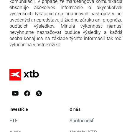
komunikácii. V prípade, že marketingová komunikácia
obsahuje akékoľvek informácie o akýchkoľvek
výsledkoch týkajúcich sa finančných nástrojov v nej
uvedených, nepredstavujú žiadnu záruku ani prognózu
budúcich výsledkov. Minulá výkonnosť nemusí
nevyhnutne naznačovať budúce výsledky a každá
osoba konajúca na základe týchto informácií tak robí
výlučne na vlastné riziko.
Investície
O nás
ETF
Spoločnosť