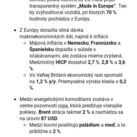
transparentný systém
„Made in Europe“
. Ten
by zvýhodňoval vozidlá, pri ktorých
70 %
hodnoty pochádza z Európy.
Z Európy dorazila silná dávka
makroekonomických dát, najmä k inflácii.
Májová inflácia v
Nemecku
,
Francúzsku
a
Španielsku
dopadla v súlade s
očakávaniami, ale zostáva mierne zvýšená.
Medziročný
HICP
dosiahol
2,7 %
,
2,8 %
a
3,6
%
.
Vo Veľkej Británii ekonomický rast spomalil
na
1,2 % y/y
. Priemyselná výroba klesla o
0,2
%
.
Medzi energetickými komoditami zostáva v
centre pozornosti
ropa
, ktorá predlžuje včerajšie
poklesy.
Brent
stráca takmer
2 %
a nachádza sa
na úrovni
87 USD
.
Medzi kovmi posilňujú
paládium
a
meď
, a to
približne o
2 %
.