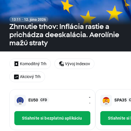
13:11 · 12. júna 2026
Zhrnutie trhov: Inflácia rastie a
prichádza deeskalácia. Aerolínie
mažú straty
Komoditný Trh
Vývoj Indexov
Akciový Trh
-
EU50
SPA35
CFD
-
Stiahnite si bezplatnú aplikáciu
Stiahnite si