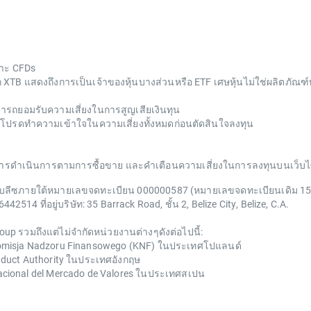
พาะ CFDs
าก XTB แสดงถึงการเป็นเจ้าของหุ้นบางส่วนหรือ ETF เศษหุ้นไม่ใช่ผลิตภัณฑ์ท
ถยอมรับความเสี่ยงในการสูญเสียเงินทุน
ปรดทำความเข้าใจในความเสี่ยงทั้งหมดก่อนตัดสินใจลงทุน
บายการดำเนินการตามการซื้อขาย และคำเตือนความเสี่ยงในการลงทุนบนเว็บไ
งขึ้นในเบลีซภายใต้หมายเลขจดทะเบียน 000000587 (หมายเลขจดทะเบียนเดิ
4 ที่อยู่บริษัท: 35 Barrack Road, ชั้น 2, Belize City, Belize, C.A.
up รวมถึงแต่ไม่จำกัดหน่วยงานต่างๆดังต่อไปนี้:
Komisja Nadzoru Finansowego (KNF) ในประเทศโปแลนด์
nduct Authority ในประเทศอังกฤษ
cional del Mercado de Valores ในประเทศสเปน