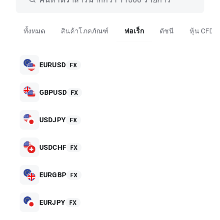
ทั้งหมด
สินค้าโภคภัณฑ์
ฟอเร็ก
ดัชนี
หุ้น CFD
EURUSD
FX
GBPUSD
FX
USDJPY
FX
USDCHF
FX
EURGBP
FX
EURJPY
FX