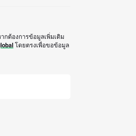
ากต้องการข้อมูลเพิ่มเติม
lobal
โดยตรงเพื่อขอข้อมูล