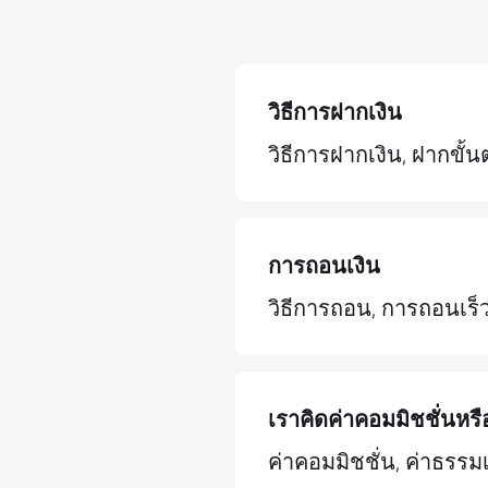
วิธีการฝากเงิน
วิธีการฝากเงิน, ฝากขั้น
การถอนเงิน
วิธีการถอน, การถอนเร็
เราคิดค่าคอมมิชชั่นหรื
ค่าคอมมิชชั่น, ค่าธรรม