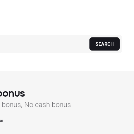
SEARCH
bonus
 bonus, No cash bonus
an