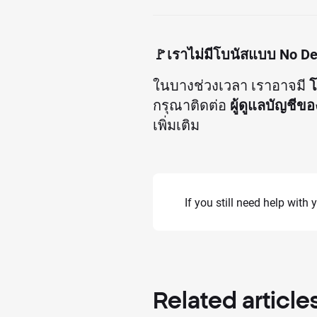
🚩เราไม่มีโบนัสแบบ No De
ในบางช่วงเวลา เราอาจมี
โ
กรุณาติดต่อ
ผู้ดูแลบัญชีข
เพิ่มเติม
If you still need help with
Related
article