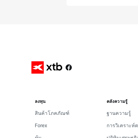
ลงทุน
คลังความรู้
สินค้าโภคภัณฑ์
ฐานความรู้
Forex
การวิเคราะห์
หุ้น
ปฏิทินเศรษฐกิ