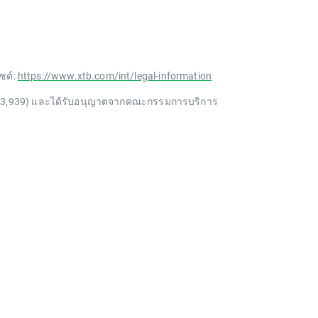
ซต์:
https://www.xtb.com/int/legal-information
ม 153,939) และได้รับอนุญาตจากคณะกรรมการบริการ