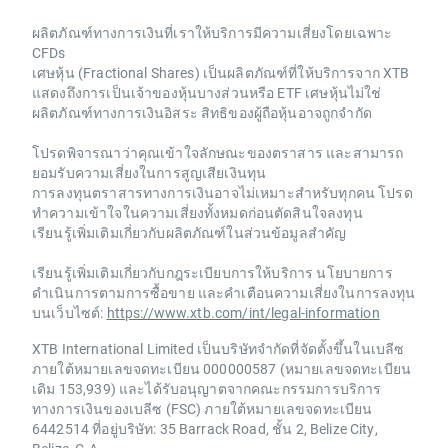
ผลิตภัณฑ์ทางการเงินที่เราให้บริการมีความเสี่ยงโดยเฉพาะ
CFDs
เศษหุ้น (Fractional Shares) เป็นผลิตภัณฑ์ที่ให้บริการจาก XTB
แสดงถึงการเป็นเจ้าของหุ้นบางส่วนหรือ ETF เศษหุ้นไม่ใช่
ผลิตภัณฑ์ทางการเงินอิสระ สิทธิของผู้ถือหุ้นอาจถูกจำกัด
โปรดพิจารณาว่าคุณเข้าใจลักษณะของตราสาร และสามารถ
ยอมรับความเสี่ยงในการสูญเสียเงินทุน
การลงทุนตราสารทางการเงินอาจไม่เหมาะสำหรับทุกคน โปรด
ทำความเข้าใจในความเสี่ยงทั้งหมดก่อนตัดสินใจลงทุน
เรียนรู้เพิ่มเติมเกี่ยวกับผลิตภัณฑ์ในส่วนข้อมูลสำคัญ
เรียนรู้เพิ่มเติมเกี่ยวกับกฎระเบียบการให้บริการ นโยบายการ
ดำเนินการตามการซื้อขาย และคำเตือนความเสี่ยงในการลงทุน
บนเว็บไซต์:
https://www.xtb.com/int/legal-information
XTB International Limited เป็นบริษัทจำกัดที่จัดตั้งขึ้นในเบลีซ
ภายใต้หมายเลขจดทะเบียน 000000587 (หมายเลขจดทะเบียน
เดิม 153,939) และได้รับอนุญาตจากคณะกรรมการบริการ
ทางการเงินของเบลีซ (FSC) ภายใต้หมายเลขจดทะเบียน
6442514 ที่อยู่บริษัท: 35 Barrack Road, ชั้น 2, Belize City,