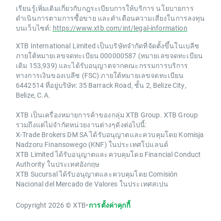
เรียนรู้เพิ่มเติมเกี่ยวกับกฎระเบียบการให้บริการ นโยบายการ
ดำเนินการตามการซื้อขาย และคำเตือนความเสี่ยงในการลงทุน
บนเว็บไซต์:
https://www.xtb.com/int/legal-information
XTB International Limited เป็นบริษัทจำกัดที่จัดตั้งขึ้นในเบลีซ
ภายใต้หมายเลขจดทะเบียน 000000587 (หมายเลขจดทะเบียน
เดิม 153,939) และได้รับอนุญาตจากคณะกรรมการบริการ
ทางการเงินของเบลีซ (FSC) ภายใต้หมายเลขจดทะเบียน
6442514 ที่อยู่บริษัท: 35 Barrack Road, ชั้น 2, Belize City,
Belize, C.A.
XTB เป็นเครื่องหมายการค้าของกลุ่ม XTB Group. XTB Group
รวมถึงแต่ไม่จำกัดหน่วยงานต่างๆดังต่อไปนี้:
X-Trade Brokers DM SA ได้รับอนุญาตและควบคุมโดย Komisja
Nadzoru Finansowego (KNF) ในประเทศโปแลนด์
XTB Limited ได้รับอนุญาตและควบคุมโดย Financial Conduct
Authority ในประเทศอังกฤษ
XTB Sucursal ได้รับอนุญาตและควบคุมโดย Comisión
Nacional del Mercado de Valores ในประเทศสเปน
Copyright 2026 © XTB
•
การตั้งค่าคุกกี้