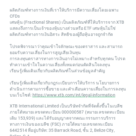
ผลิตภัณฑ์ทางการเงินที่เราให้บริการมีความเสี่ยงโดยเฉพาะ
CFDs
เศษหุ้น (Fractional Shares) เป็นผลิตภัณฑ์ที่ให้บริการจาก XTB
แสดงถึงการเป็นเจ้าของหุ้นบางส่วนหรือ ETF เศษหุ้นไม่ใช่
ผลิตภัณฑ์ทางการเงินอิสระ สิทธิของผู้ถือหุ้นอาจถูกจำกัด
โปรดพิจารณาว่าคุณเข้าใจลักษณะของตราสาร และสามารถ
ยอมรับความเสี่ยงในการสูญเสียเงินทุน
การลงทุนตราสารทางการเงินอาจไม่เหมาะสำหรับทุกคน โปรด
ทำความเข้าใจในความเสี่ยงทั้งหมดก่อนตัดสินใจลงทุน
เรียนรู้เพิ่มเติมเกี่ยวกับผลิตภัณฑ์ในส่วนข้อมูลสำคัญ
เรียนรู้เพิ่มเติมเกี่ยวกับกฎระเบียบการให้บริการ นโยบายการ
ดำเนินการตามการซื้อขาย และคำเตือนความเสี่ยงในการลงทุน
บนเว็บไซต์:
https://www.xtb.com/int/legal-information
XTB International Limited เป็นบริษัทจำกัดที่จัดตั้งขึ้นในเบลีซ
ภายใต้หมายเลขจดทะเบียน 000000587 (หมายเลขจดทะเบียน
เดิม 153,939) และได้รับอนุญาตจากคณะกรรมการบริการ
ทางการเงินของเบลีซ (FSC) ภายใต้หมายเลขจดทะเบียน
6442514 ที่อยู่บริษัท: 35 Barrack Road, ชั้น 2, Belize City,