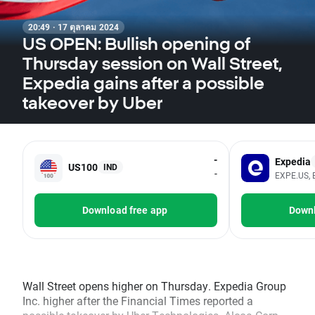
20:49 · 17 ตุลาคม 2024
US OPEN: Bullish opening of
Thursday session on Wall Street,
Expedia gains after a possible
takeover by Uber
-
Expedia
US100
IND
-
EXPE.US, 
Download free app
Downl
Wall Street opens higher on Thursday. Expedia Group
Inc. higher after the Financial Times reported a