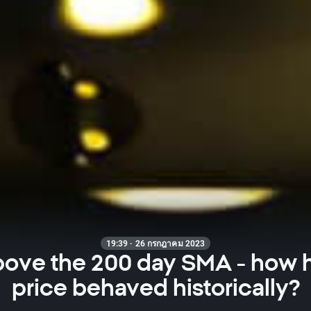
19:39 · 26 กรกฎาคม 2023
bove the 200 day SMA - how h
price behaved historically?