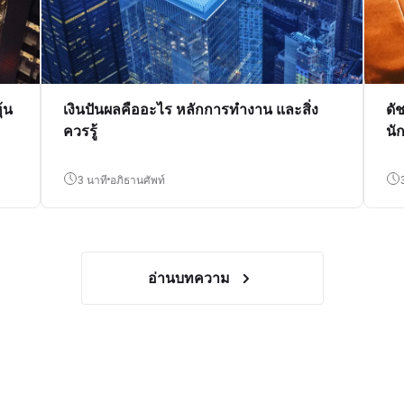
้น
เงินปันผลคืออะไร หลักการทำงาน และสิ่ง
ดั
ควรรู้
นั
3 นาที
อภิธานศัพท์
อ่านบทความ