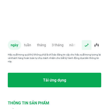
ngày
tuần
tháng
3 tháng
năm
Hiệu suất trong quá khứ không phải là chỉ báo đáng tin cậy cho hiệu suất trong tương lai
và khách hàng hoàn toàn tự chịu trách nhiệm cho bất kỳ hành động dựa trên thông tin
này.
Tải ứng dụng
THÔNG TIN SẢN PHẨM