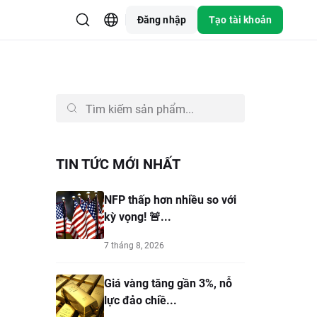
Đăng nhập
Tạo tài khoản
TIN TỨC MỚI NHẤT
NFP thấp hơn nhiều so với
kỳ vọng! 🚨...
7 tháng 8, 2026
Giá vàng tăng gần 3%, nỗ
lực đảo chiề...