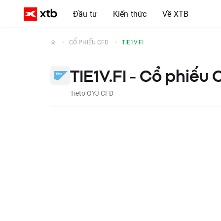
Đầu tư
Kiến thức
Về XTB
CỔ PHIẾU CFD
TIE1V.FI
TIE1V.FI - Cổ phiếu
Tieto OYJ CFD