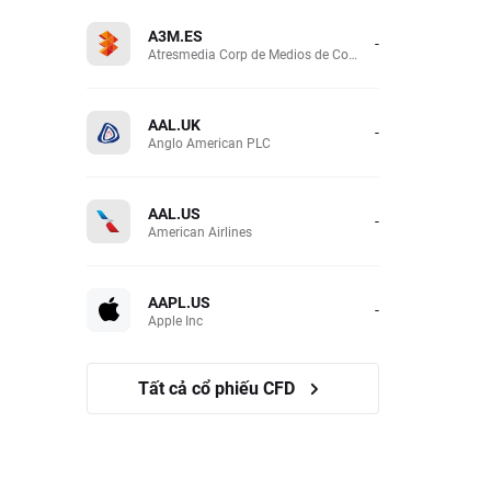
A3M.ES
-
Atresmedia Corp de Medios de Comunicacion SA
AAL.UK
-
Anglo American PLC
AAL.US
-
American Airlines
AAPL.US
-
Apple Inc
Tất cả cổ phiếu CFD