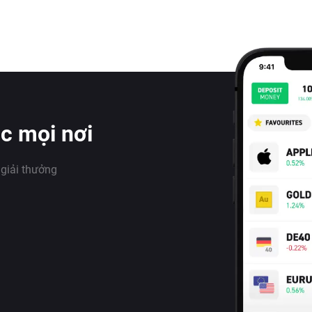
úc mọi nơi
 giải thưởng