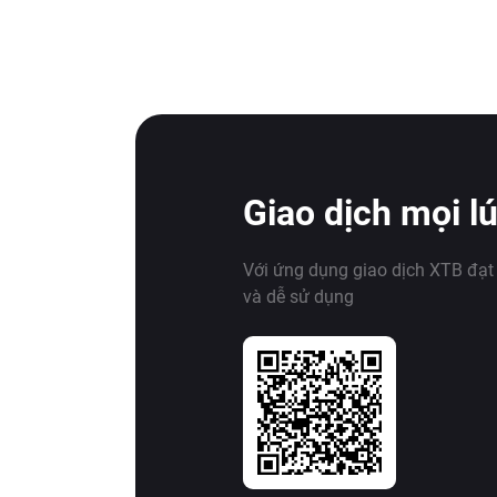
Giao dịch mọi l
Với ứng dụng giao dịch XTB đạt
và dễ sử dụng