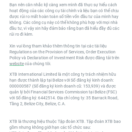
Bạn nên cân nhắc kỹ càng xem mình đã thực sự hiểu cách
hoạt động của các công cụ tài chính và liệu bạn có thể chịu
được rủi ro mất hoàn toàn số tiền vốn đầu tư của mình hay
không. Các công cụ này có thể không phù hợp với mọi nhà
đầu tư, vì vậy xin hãy đảm bảo rằng bạn đã hiểu đầy đủ các
rủi ro đi kèm.
Xin vui lòng tham khảo thêm thông tin tại các tài liệu
Regulations on the Provision of Services, Order Execution
Policy và Declaration of Investment Risk được đăng tải trên
website
của chúng tôi.
XTB International Limited là một công ty trách nhiệm hữu
hạn được thành lập tại Belize với Số đăng ký kinh doanh:
000000587 (Số đăng ký kinh doanh cũ: 153,939) và được
quản lý bởi Financial Services Commission tại Belize (FSC)
với Số đăng ký: 6442514. Địa chỉ công ty: 35 Barrack Road,
Tầng 2, Belize City, Belize, C.A.
XTB là thương hiệu thuộc Tập đoàn XTB. Tập đoàn XTB bao
gồm nhưng không giới hạn các tổ chức sau: