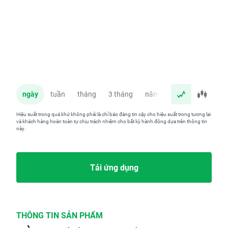
ngày
tuần
tháng
3 tháng
năm
Hiệu suất trong quá khứ không phải là chỉ báo đáng tin cậy cho hiệu suất trong tương lai
và khách hàng hoàn toàn tự chịu trách nhiệm cho bất kỳ hành động dựa trên thông tin
này.
Tải ứng dụng
THÔNG TIN SẢN PHẨM