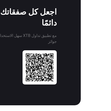
اجعل كل صفقاتك ف
دائمًا
مع تطبيق تداول XTB سهل 
جوائز