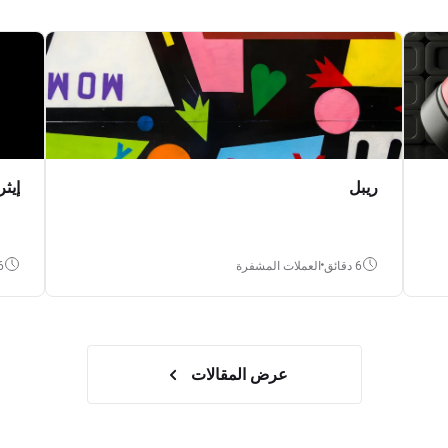
ريبل
إيثر
6 دقائق
العملات المشفرة
6 دق
عرض المقالات