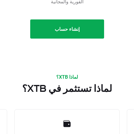
الفورية والمجانية
إنشاء حساب
لماذا XTB؟
لماذا تستثمر في XTB؟