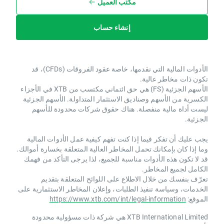
مكتب العميل
إنشاء حساب
الأدوات المالية التي نقدمها، خاصة عقود الفروقات (CFDs)، قد
تكون ذات مخاطر عالية.
الأسهم الجزئية (FS) هي حق ائتماني مكتسب من XTB ​​في الأجزاء
الكسرية من الأسهم وصناديق الاستثمار المتداولة. الأسهم الجزئية
ليست أداة مالية منفصلة. هناك حقوق شركات محدودة للأسهم
الجزئية.
يجب عليك أن تفكر فيما إذا كنت تفهم كيفية عمل الأدوات المالية
وما إذا كان بإمكانك تحمل المخاطر العالية المتعلقة بخسارة أموالك.
قد لا تكون هذه الأدوات مناسبة للجميع، لذا يرجى التأكد من فهمك
الكامل لجميع المخاطر.
تعرّف بنفسك من خلال الاطلاع على اللوائح المتعلقة بتقديم
الخدمات، وسياسة تنفيذ الطلبات، وإعلان المخاطر الاستثمارية على
الموقع:
https://www.xtb.com/int/legal-information
XTB International Limited هي شركة ذات مسؤولية محدودة