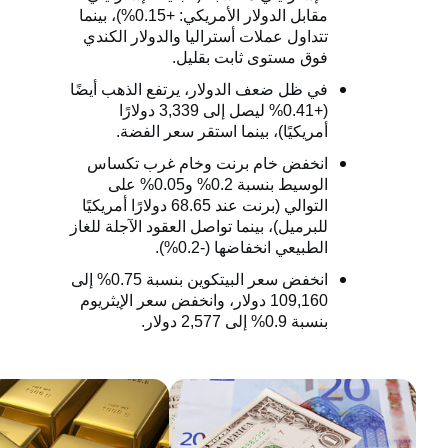
مقابل الدولار الأمريكي: +0.15%)، بينما
تتداول عملات أستراليا والدولار الكندي
فوق مستوى ثابت بقليل.
في ظل ضعف الدولار، يرتفع الذهب أيضًا
(+0.41% ليصل إلى 3,339 دولارًا
أمريكيًا)، بينما استقر سعر الفضة.
انخفض خام برنت وخام غرب تكساس
الوسيط بنسبة 0.2% و0.05% على
التوالي (برنت عند 68.65 دولارًا أمريكيًا
للبرميل)، بينما تواصل العقود الآجلة للغاز
الطبيعي انخفاضها (-0.2%).
انخفض سعر البيتكوين بنسبة 0.75% إلى
109,160 دولار، وانخفض سعر الإيثريوم
بنسبة 0.9% إلى 2,577 دولار.