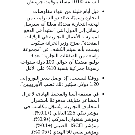
الساعة 10:00 مساءً بتوقيت جرينتش.
قبل أيام قليلة من انتهاء مفاوضات
التجارة رسميًا، صعّد دونالد ترامب من
لهجته التجارية مجددًا، معلنًا أنه سيرسل
رسائل إلى الدول التي "ستبدأ في الدفع
لممارسة الأعمال التجارية في الولايات
المتحدة". صرّح وزير الخزانة سكوت
بيسنت بأنه سيتم الكشف عن "مجموعة
واسعة من الصفقات التجارية" بعد 9
يوليو، مضيفًا أن حوالي 100 دولة ستواجه
رسومًا جمركية بنسبة 10% على الأقل.
ووفقًا لبيسنت، "إذا وصل سعر اليورو إلى
1.20 دولار، سيُثير ذلك غضب الأوروبيين".
في منطقة آسيا والمحيط الهادئ، لا تزال
المشاعر متباينة، مدفوعةً باستمرار
المخاوف التجارية. وتُسجّل مكاسب في
مؤشر نيكي 225 الياباني (+0.1%)،
ومؤشر شنغهاي المركب (+0.9%)،
ومؤشر
HSCEI
الصيني (+0.1%)،
ومؤشر نيفتي 50 الهندي (+0.05%).