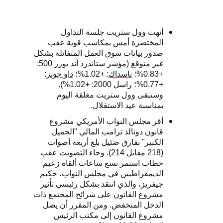
أنهت وول ستريت جلسة التداول
المختصرة أمس بمكاسب قوية عقب
صدور بيانات سوق العمل المتفائلة بشكل
غير متوقع (مؤشر ستاندرد آند بورز 500:
+0.83%؛
ناسداك
: +1.02%؛
داو جونز
:
+0.77%؛ راسل 2000: +1.02%).
وستبقى وول ستريت مغلقة اليوم
بمناسبة عيد الاستقلال.
أقر مجلس النواب الأمريكي مشروع
قانون دونالد ترامب المالي "الجميل
الكبير" بفارق ضئيل بلغ أربعة أصوات
(218 مقابل 214). وجاء التصويت عقب
خطاب استمر تسع ساعات ألقاه زعيم
الديمقراطيين في مجلس النواب، حكيم
جيفريز، والذي انتقد بشكل رئيسي تأثير
مشروع القانون على شرائح المجتمع ذات
الدخل المنخفض. ومن المقرر أن يصل
مشروع القانون إلى مكتب الرئيس