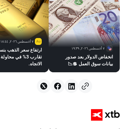
٧ أغسطس ٢٠٢٦, ١٨:٤٤
٧ أغسطس ٢٠٢٦, ١٩:٣٩
ارتفاع سعر الذهب بنس
انخفاض الدولار بعد صدور
تقارب 3% في محاو
بيانات سوق العمل 💲📉
الاتجاه.