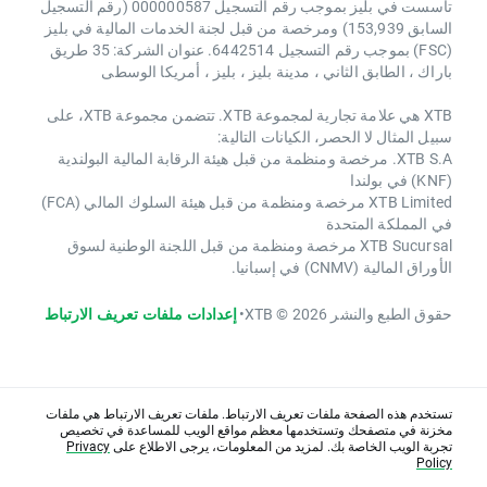
تأسست في بليز بموجب رقم التسجيل 000000587 (رقم التسجيل
السابق 153,939) ومرخصة من قبل لجنة الخدمات المالية في بليز
(FSC) بموجب رقم التسجيل 6442514. عنوان الشركة: 35 طريق
باراك ، الطابق الثاني ، مدينة بليز ، بليز ، أمريكا الوسطى
XTB هي علامة تجارية لمجموعة XTB. تتضمن مجموعة XTB، على
سبيل المثال لا الحصر، الكيانات التالية:
XTB S.A. مرخصة ومنظمة من قبل هيئة الرقابة المالية البولندية
(KNF) في بولندا
XTB Limited مرخصة ومنظمة من قبل هيئة السلوك المالي (FCA)
في المملكة المتحدة
XTB Sucursal مرخصة ومنظمة من قبل اللجنة الوطنية لسوق
الأوراق المالية (CNMV) في إسبانيا.
حقوق الطبع والنشر 2026 © XTB
•
إعدادات ملفات تعريف الارتباط
تستخدم هذه الصفحة ملفات تعريف الارتباط. ملفات تعريف الارتباط هي ملفات
مخزنة في متصفحك وتستخدمها معظم مواقع الويب للمساعدة في تخصيص
تجربة الويب الخاصة بك. لمزيد من المعلومات، يرجى الاطلاع على
Privacy
Policy