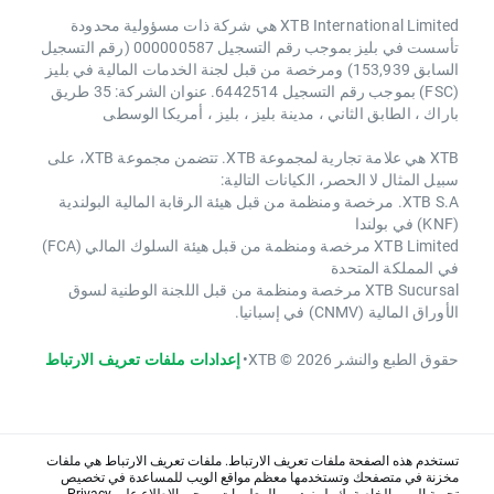
XTB International Limited هي شركة ذات مسؤولية محدودة
تأسست في بليز بموجب رقم التسجيل 000000587 (رقم التسجيل
السابق 153,939) ومرخصة من قبل لجنة الخدمات المالية في بليز
(FSC) بموجب رقم التسجيل 6442514. عنوان الشركة: 35 طريق
باراك ، الطابق الثاني ، مدينة بليز ، بليز ، أمريكا الوسطى
XTB هي علامة تجارية لمجموعة XTB. تتضمن مجموعة XTB، على
سبيل المثال لا الحصر، الكيانات التالية:
XTB S.A. مرخصة ومنظمة من قبل هيئة الرقابة المالية البولندية
(KNF) في بولندا
XTB Limited مرخصة ومنظمة من قبل هيئة السلوك المالي (FCA)
في المملكة المتحدة
XTB Sucursal مرخصة ومنظمة من قبل اللجنة الوطنية لسوق
الأوراق المالية (CNMV) في إسبانيا.
حقوق الطبع والنشر 2026 © XTB
•
إعدادات ملفات تعريف الارتباط
تستخدم هذه الصفحة ملفات تعريف الارتباط. ملفات تعريف الارتباط هي ملفات
مخزنة في متصفحك وتستخدمها معظم مواقع الويب للمساعدة في تخصيص
تجربة الويب الخاصة بك. لمزيد من المعلومات، يرجى الاطلاع على
Privacy