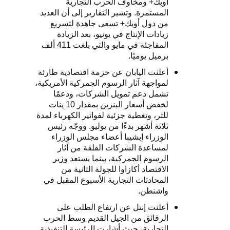
أوبك+ ومخاوف الحرب التجارية
المستمرة. وتشير التقارير إلى أن العديد
من دول أوبك+ تسعى جاهدة لتسريع
زيادات الإنتاج في يونيو، بعد الزيادة
المفاجئة في مايو والتي بلغت 411 ألف
برميل يوميًا.
أعلنت اليابان عن حزمة اقتصادية طارئة
لمواجهة آثار الرسوم الجمركية الأمريكية،
تشمل دعم تمويل الشركات، ودعمًا
لخفض أسعار البنزين بمقدار 10 ينات
للتر، وتغطية جزئية لفواتير الكهرباء لمدة
ثلاثة أشهر بدءًا من يوليو. ووجّه رئيس
الوزراء إيشيبا أعضاء مجلس الوزراء
لمساعدة الشركات القلقة من آثار
الرسوم الجمركية، بينما يستعد وزير
الاقتصاد أكازاوا للجولة الثانية من
المحادثات التجارية الأسبوع المقبل في
واشنطن.
أعلنت إنتل عن ارتفاع الطلب على
الرقائق من الجيل القديم وسط الحرب
التجارية، حيث أشارت الرئيسة التنفيذية