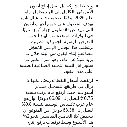
وتخطط شركة آبل لنقل إنتاج آيفون
الأمريكي بالكامل إلى الهند بحلول نهاية
عام 2026، وفقًا لصحيفة فاينانشال تايمز،
بهدف الحصول على جميع أجهزة آيفون
التي تزيد عن 60 مليون جهاز تُباع سنويًا
في الولايات المتحدة من الهند لتجنب
التعرض للرسوم الجمركية الصينية.
ويتطلب هذا الجدول الزمني المُعجّل
مضاعفة إنتاج آيفون في الهند خلال ما
يزيد قليلًا عن عام، وهو أسرع بكثير من
تطوير آبل للبنية التحتية الصناعية الصينية
على مدى عقود.
ارتفعت أسعار
النفط
تدريجيًا، لكنها لا
تزال في طريقها لتسجيل خسائر
أسبوعية، حيث ارتفع خام برنت بنسبة
0.75% ليصل إلى 66.09 دولارًا، وارتفع
خام غرب تكساس الوسيط بنسبة 0.8%
ليصل إلى 63.38 دولارًا. من المتوقع أن
ينخفض ​​كلا الخامين القياسيين بنحو 2%
هذا الأسبوع وسط توقعات برفع إنتاج