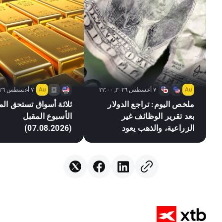
٧ أغسطس ٢٠٢٦, ٢٢:٠٠
٧ أغسطس ٢٠٢٦, ٢١:٠٥
ملخص اليوم: تراجع الدولار
ثلاثة أسواق تستحق المت
بعد تقرير الوظائف غير
الأسبوع المقبل
الزراعية، والذهب يعود
(07.08.2026)
للارتفاع