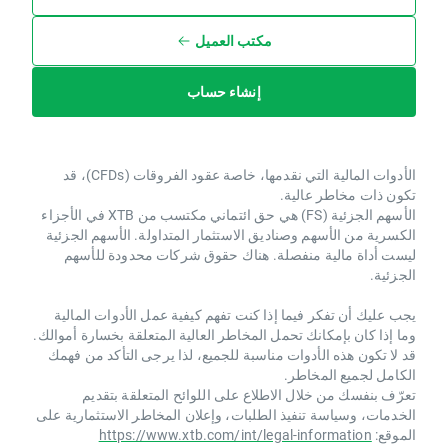
مكتب العميل
إنشاء حساب
الأدوات المالية التي نقدمها، خاصة عقود الفروقات (CFDs)، قد
تكون ذات مخاطر عالية.
الأسهم الجزئية (FS) هي حق ائتماني مكتسب من XTB ​​في الأجزاء
الكسرية من الأسهم وصناديق الاستثمار المتداولة. الأسهم الجزئية
ليست أداة مالية منفصلة. هناك حقوق شركات محدودة للأسهم
الجزئية.
يجب عليك أن تفكر فيما إذا كنت تفهم كيفية عمل الأدوات المالية
وما إذا كان بإمكانك تحمل المخاطر العالية المتعلقة بخسارة أموالك.
قد لا تكون هذه الأدوات مناسبة للجميع، لذا يرجى التأكد من فهمك
الكامل لجميع المخاطر.
تعرّف بنفسك من خلال الاطلاع على اللوائح المتعلقة بتقديم
الخدمات، وسياسة تنفيذ الطلبات، وإعلان المخاطر الاستثمارية على
الموقع:
https://www.xtb.com/int/legal-information