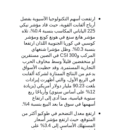
ارتفعت أسهم التكنولوجيا الآسيوية بفضل
أرباح ألفابت القوية، حيث قاد مؤشر نيكي
225 الياباني المكاسب بنسبة 0.4%، تلاه
مؤشر هانغ سنغ في هونغ كونغ ومؤشر
كوسبي في كوريا الجنوبية اللذان ارتفعا
بنسبة 0.3%. وظل مؤشرا شنغهاي
المركب و
CSI 300
في الصين مستقرين
أو منخفضين قليلاً وسط مخاوف الحرب
التجارية المستمرة. وقد حظيت الأسواق
بدعم من النتائج الممتازة لشركة ألفابت
في الربع الأول، والتي أظهرت إيرادات
بلغت 90.23 مليار دولار أمريكي (بزيادة
12% على أساس سنوي) وأرباحًا ربع
سنوية قياسية، مما أدى إلى ارتفاع
أسهمها في سوق ما بعد البيع بنسبة 4%.
ارتفع معدل التضخم في طوكيو أكثر من
المتوقع، حيث ارتفع مؤشر أسعار
المستهلك الأساسي إلى 3.4% على