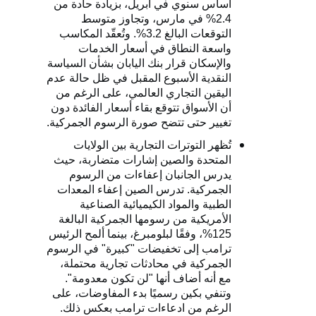
أساس سنوي في أبريل، بزيادة حادة من
2.4% في مارس، وتجاوز متوسط ​​
التوقعات البالغ 3.2%. وتُعقّد المكاسب
واسعة النطاق في أسعار الخدمات
والإسكان قرار بنك اليابان بشأن السياسة
النقدية الأسبوع المقبل في ظل حالة عدم
اليقين التجاري العالمي، على الرغم من
أن الأسواق تتوقع بقاء أسعار الفائدة دون
تغيير حتى تتضح صورة الرسوم الجمركية.
تُظهر التوترات التجارية بين الولايات
المتحدة والصين إشارات متضاربة، حيث
يدرس الجانبان إعفاءات من الرسوم
الجمركية. تدرس الصين إعفاء المعدات
الطبية والمواد الكيميائية الصناعية
الأمريكية من رسومها الجمركية البالغة
125%، وفقًا لبلومبرغ، بينما ألمح الرئيس
ترامب إلى تخفيضات "كبيرة" في الرسوم
الجمركية في محادثات تجارية محتملة،
مع أنه أضاف أنها "لن تكون معدومة".
وتنفي بكين رسميًا بدء المفاوضات، على
الرغم من ادعاءات ترامب بعكس ذلك.