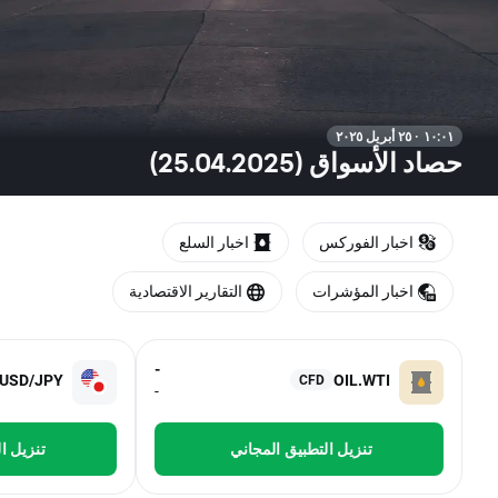
١٠:٠١ · ٢٥ أبريل ٢٠٢٥
حصاد الأسواق (25.04.2025)
اخبار الفوركس
اخبار السلع
اخبار المؤشرات
التقارير الاقتصادية
-
USD/JPY
OIL.WTI
CFD
-
تنزيل التطبيق المجاني
تنزيل ا