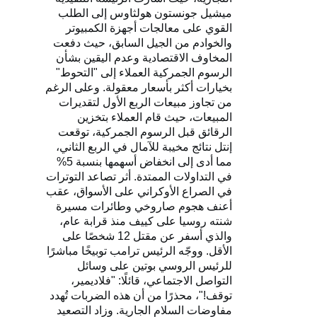
ميشيل جونستون هولثاوس إلى الطلب
القوي على معالجات أجهزة الكمبيوتر
والخوادم من الجيل السابق، حيث دفعت
المخاوف الاقتصادية وعدم اليقين بشأن
الرسوم الجمركية العملاء إلى "التحوط"
بخيارات أكثر بأسعار معقولة. وعلى الرغم
من تجاوز مبيعات الربع الأول لتقديرات
المبيعات، حيث قام العملاء بتخزين
الرقائق قبل الرسوم الجمركية، توقعت
إنتل نتائج مخيبة للآمال في الربع الثاني،
مما أدى إلى انخفاض أسهمها بنسبة 5%
في التداولات الممتدة. أثر تصاعد التوترات
في الصراع الأوكراني على الأسواق، عقب
أعنف هجوم صاروخي وطائرات مسيرة
شنته روسيا على كييف منذ قرابة عام،
والذي أسفر عن مقتل 12 شخصًا على
الأقل. ووجّه الرئيس ترامب توبيخًا مباشرًا
للرئيس الروسي بوتين على وسائل
التواصل الاجتماعي، قائلًا: "فلاديمير،
توقف!"، محذرًا من أن هذه الضربات تُهدد
مفاوضات السلام الجارية. وزاد التصعيد