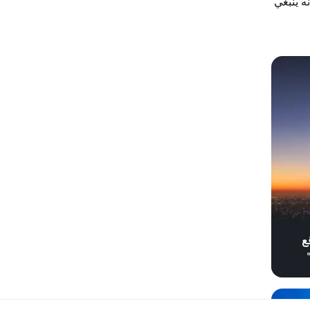
بلغ الممثلون أنه ينبغي
ع