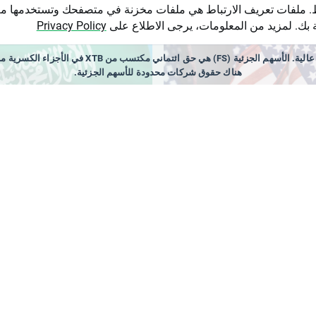
ط. ملفات تعريف الارتباط هي ملفات مخزنة في متصفحك وتستخدمها م
بك. لمزيد من المعلومات، يرجى الاطلاع على
Privacy Policy
الأدوات المالية التي نقدمها، خاصة عقود الفروقات (s
هناك حقوق شركات محدودة للأسهم الجزئية.
٢٠, ١٦:٤٤
٧ أغسطس ٢٠٢٦, ١٦:٢١
ت الوظائف غير الزراعية أقل
السعودية تعيّن عبد الله الشه
 من التوقعات! 🚨ارتفاع حاد
قائداً للتحالف البحري الدفاعي
EURUS📈
متعدد الجنسيات