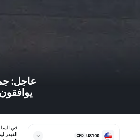
عاجل: جمي
يوافقون 
الفيدرالي
US100
CFD