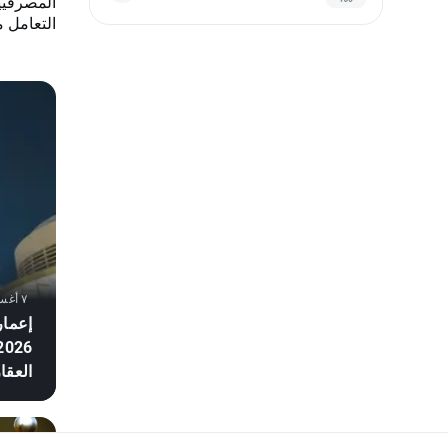
التعامل م
٧ أغسطس ٢٠٢٦, ٢٠:٠٧
إعمار
العقا