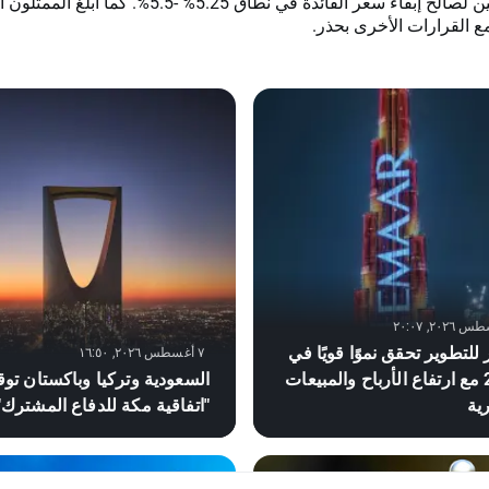
المصرفيين لصالح إبقاء سعر الفائدة في نطاق 5.25% -5.5%. كما أ
ع القرارات الأخرى بحذر.
 للتطوير تحقق نموًا قويًا في
٧ أغسطس ٢٠٢٦, ١٦:٥٠
2026 مع ارتفاع الأرباح والمبيعات
السعودية وتركيا وباكستان توق
رية
"اتفاقية مكة للدفاع المشترك"