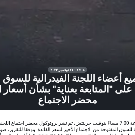
٢٣:٠٤ · ٢١ نوفمبر ٢٠٢٣
ع أعضاء اللجنة الفيدرالية للسوق 
على "المتابعة بعناية" بشأن أسعار ال
محضر الاجتماع
في الساعة 7:00 مساءً بتوقيت جرينتش، تم نشر بروتوكول محضر اجتماع اللجنة
ة للسوق المفتوحة من الاجتماع الأخير لسعر الفائدة. ووفقا للتقرير، ص