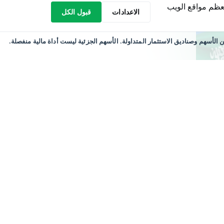
عظم مواقع الويب
الاعدادات
قبول الكل
CFD)، قد تكون ذات مخاطر عالية. الأسهم الجزئية (FS) هي حق ائتماني مكتسب من XTB ​​في الأجزاء الكسرية من الأسهم وصناديق الاستثمار المتداولة. الأسهم الجزئية ليست أداة مالية منفصلة.
ري