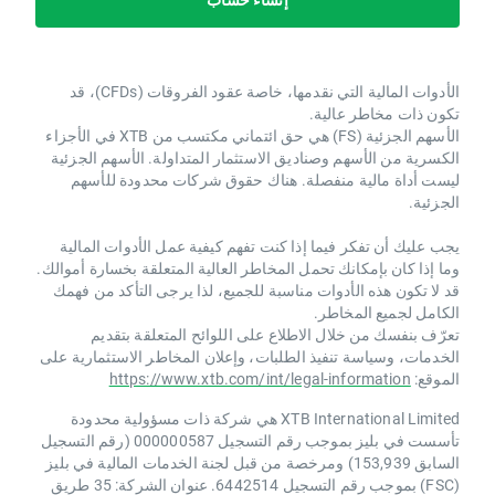
الأدوات المالية التي نقدمها، خاصة عقود الفروقات (CFDs)، قد
الية.
الأسهم الجزئية (FS) هي حق ائتماني مكتسب من XTB ​​في الأجزاء
 وصناديق الاستثمار المتداولة. الأسهم الجزئية
منفصلة. هناك حقوق شركات محدودة للأسهم
فيما إذا كنت تفهم كيفية عمل الأدوات المالية
ك تحمل المخاطر العالية المتعلقة بخسارة أموالك.
أدوات مناسبة للجميع، لذا يرجى التأكد من فهمك
اطر.
ال الاطلاع على اللوائح المتعلقة بتقديم
نفيذ الطلبات، وإعلان المخاطر الاستثمارية على
https://www.xtb.com/int/legal-in
XTB International Limited هي شركة ذات مسؤولية محدودة
تأسست في بليز بموجب رقم التسجيل 000000587 (رقم التسجيل
سابق 153,939) ومرخصة من قبل لجنة الخدمات المالية في بليز
(FSC) بموجب رقم التسجيل 6442514. عنوان الشركة: 35 طريق