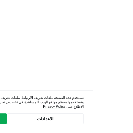
تستخدم هذه الصفحة ملفات تعريف الارتباط. ملفات تعريف الارتباط هي ملفات مخزنة
وتستخدمها معظم مواقع الويب للمساعدة في تخصيص تجربة الويب الخاصة بك. لمزيد م
الاطلاع على
Privacy Policy
الاعدادات
قبول الكل