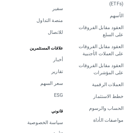
سفير
منصة التداول
فروقات
للاتصال
فروقات
علاقات المستثمرين
جنبية
أخبار
فروقات
تقارير
سعر السهم
ESG
م
قانوني
سياسة الخصوصية