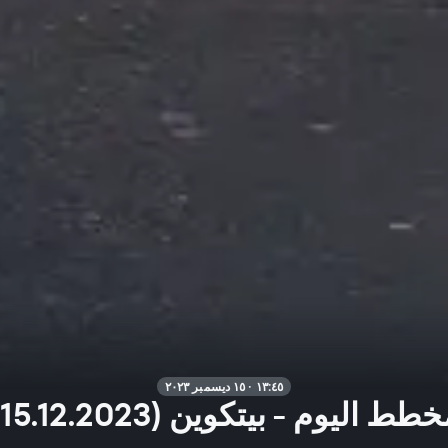
١٣:٤٥ · ١٥ ديسمبر ٢٠٢٣
طط اليوم - بيتكوين (15.12.2023)