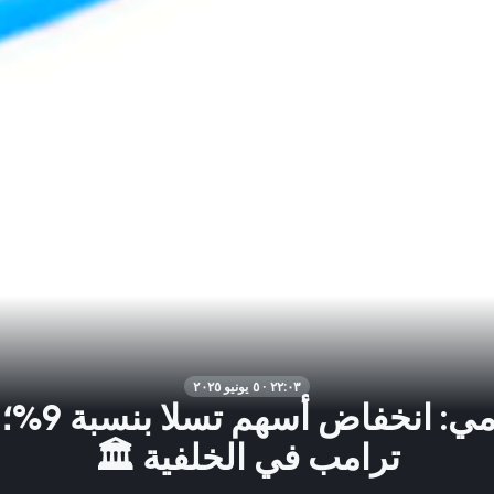
٢٢:٠٣ · ٥ يونيو ٢٠٢٥
ملخص يومي: 
ترامب في الخلفية 🏛️