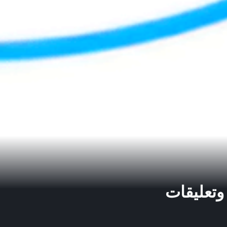
انخفاض أسهم تسلا بنسبة 9%؛ وتعليقات