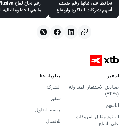
تحافظ على ثباتها رغم ضعف
أسهم شركات الذاكرة وارتفاع
ما هي الخطوة التالية ل
أسعار النفط
سوق لقاحات mRNA؟
استثمر
معلومات عنا
صناديق الاستثمار المتداولة
الشركة
(ETFs)
سفير
الأسهم
منصة التداول
العقود مقابل الفروقات
للاتصال
على السلع