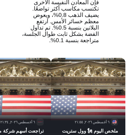
فإن المعادن النفيسة الأخرى
تكتسب مكاسب أكثر تواضعًا.
يضيف الذهب 0.8%، ويعوض
معظم خسائر الأمس. ارتفع
البلاتين بنسبة 0.5%. تم تداول
الفضة بشكل ثابت طوال الجلسة،
متراجعة بنسبة 0.1%.
٦ أغسطس ٢٠٢٦, ٢١:٥٥
٦ أغسطس ٢٠٢٦, ٢١:٣٤
ملخص اليوم 🗽 وول ستريت
تراجعت أسهم شركة مو