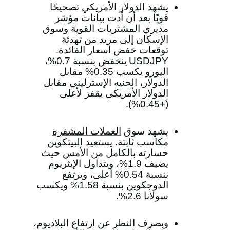
يشهد الدولار الأمريكي تصحيحًا
قويًا بعد أن أدت بيانات مؤشر
مديري المشتريات القوية وسوق
الإسكان إلى مزيد من تهدئة
توقعات خفض أسعار الفائدة.
USDJPY
ينخفض ​​بنسبة 0.7%،
اليورو يكسب 0.35% مقابل
الدولار، الجنيه الإسترليني مقابل
الدولار الأمريكي يقفز لأعلى
(+0.45%).
يشهد سوق
العملات المشفرة
مكاسب ثابتة. يستعيد البيتكوين
خسارته بالكامل من الأمس حيث
يضيف 1.9%، ويتداول الإيثريوم
بنسبة 0.54% أعلى، ويرتفع
الدوجكوين بنسبة 1.58% ويكسب
سولانا
2.6%.
وبصرف النظر عن ارتفاع البلاديوم،