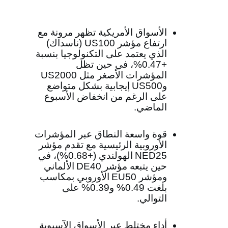
الأسواق الأمريكية تظهر مرونة مع
ارتفاع مؤشر
US100
(ناسداك)
الذي يعتمد على التكنولوجيا بنسبة
+0.47%، في حين تظل
المؤشرات الأصغر مثل
US2000
و
US500
إيجابية بشكل متواضع
على الرغم من انخفاض الأسبوع
الماضي.
قوة واسعة النطاق عبر المؤشرات
الأوروبية الرئيسية مع تقدم مؤشر
NED25
الهولندي (+0.68%)، في
حين يتبعه مؤشر
DE40
الألماني
ومؤشر
EU50
الأوروبي بمكاسب
بلغت 0.49% و0.39% على
التوالي.
أداء مختلط عبر الأسواق الآسيوية