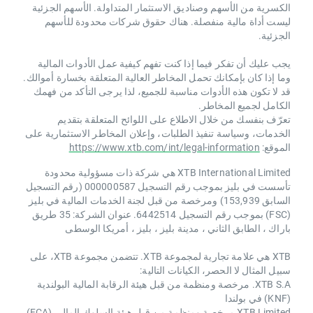
الكسرية من الأسهم وصناديق الاستثمار المتداولة. الأسهم الجزئية
ليست أداة مالية منفصلة. هناك حقوق شركات محدودة للأسهم
الجزئية.
يجب عليك أن تفكر فيما إذا كنت تفهم كيفية عمل الأدوات المالية
وما إذا كان بإمكانك تحمل المخاطر العالية المتعلقة بخسارة أموالك.
قد لا تكون هذه الأدوات مناسبة للجميع، لذا يرجى التأكد من فهمك
الكامل لجميع المخاطر.
تعرّف بنفسك من خلال الاطلاع على اللوائح المتعلقة بتقديم
الخدمات، وسياسة تنفيذ الطلبات، وإعلان المخاطر الاستثمارية على
الموقع:
https://www.xtb.com/int/legal-information
XTB International Limited هي شركة ذات مسؤولية محدودة
تأسست في بليز بموجب رقم التسجيل 000000587 (رقم التسجيل
السابق 153,939) ومرخصة من قبل لجنة الخدمات المالية في بليز
(FSC) بموجب رقم التسجيل 6442514. عنوان الشركة: 35 طريق
باراك ، الطابق الثاني ، مدينة بليز ، بليز ، أمريكا الوسطى
XTB هي علامة تجارية لمجموعة XTB. تتضمن مجموعة XTB، على
سبيل المثال لا الحصر، الكيانات التالية:
XTB S.A. مرخصة ومنظمة من قبل هيئة الرقابة المالية البولندية
(KNF) في بولندا
XTB Limited مرخصة ومنظمة من قبل هيئة السلوك المالي (FCA)