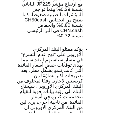
مع ارتفاع مؤشر
JP225
الياباني
بنسبة 0.39% بينما تواجه
المؤشرات الصينية ضغوطًا، كما
يتضح من انخفاض
CH50cash
بنسبة 0.80% وانخفاض
CHN.cash
في البر الرئيسي
بنسبة 0.72%.
يؤكد ممثلو البنك المركزي
الأوروبي على "نهج عدم التسرع"
في مسار سياستهم النقدية، مما
يهدئ توقعات خفض أسعار الفائدة
التي كانت تنمو بشكل مطرد بعد
تصريحات أكثر تشاؤمًا من
كريستين لاجارد. وفقًا لمخلوف من
البنك المركزي الأوروبي، سيحتاج
البنك إلى رؤية بيانات قوية للقيام
بتخفيضات كبيرة في أسعار
الفائدة. من ناحية أخرى، يرى لين
من البنك المركزي الأوروبي أن
النمو في منطقة اليورو واعد.