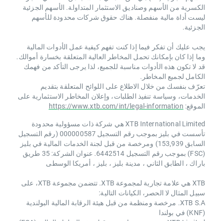
الكسرية من الأسهم وصناديق الاستثمار المتداولة. الأسهم الجزئية
ليست أداة مالية منفصلة. هناك حقوق شركات محدودة للأسهم
الجزئية.
يجب عليك أن تفكر فيما إذا كنت تفهم كيفية عمل الأدوات المالية
وما إذا كان بإمكانك تحمل المخاطر العالية المتعلقة بخسارة أموالك.
قد لا تكون هذه الأدوات مناسبة للجميع، لذا يرجى التأكد من فهمك
الكامل لجميع المخاطر.
تعرّف بنفسك من خلال الاطلاع على اللوائح المتعلقة بتقديم
الخدمات، وسياسة تنفيذ الطلبات، وإعلان المخاطر الاستثمارية على
الموقع:
https://www.xtb.com/int/legal-information
XTB International Limited هي شركة ذات مسؤولية محدودة
تأسست في بليز بموجب رقم التسجيل 000000587 (رقم التسجيل
السابق 153,939) ومرخصة من قبل لجنة الخدمات المالية في بليز
(FSC) بموجب رقم التسجيل 6442514. عنوان الشركة: 35 طريق
باراك ، الطابق الثاني ، مدينة بليز ، بليز ، أمريكا الوسطى
XTB هي علامة تجارية لمجموعة XTB. تتضمن مجموعة XTB، على
سبيل المثال لا الحصر، الكيانات التالية:
XTB S.A. مرخصة ومنظمة من قبل هيئة الرقابة المالية البولندية
(KNF) في بولندا