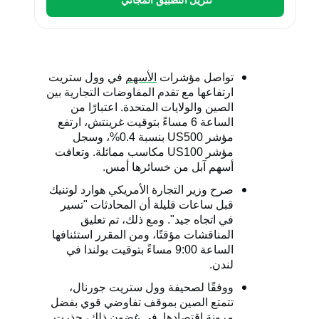
تواصل مؤشرات
الأسهم
في وول ستريت
ارتفاعها مع تقدم المفاوضات التجارية بين
الصين والولايات المتحدة. اعتبارًا من
الساعة 6 مساءً بتوقيت غرينتش، ارتفع
مؤشر
US500
بنسبة 0.4%، وسجل
مؤشر
US100
مكاسب مماثلة. وتعافت
أسهم آبل من خسائرها أمس.
صرح وزير التجارة الأمريكي هوارد لوتنيك
قبل ساعات قليلة أن المحادثات "تسير
في اتجاه جيد". ومع ذلك، تم تعليق
المناقشات مؤقتًا، ومن المقرر استئنافها
الساعة 9:00 مساءً بتوقيت بولندا في
لندن.
ووفقًا لصحيفة وول ستريت جورنال،
تتمتع الصين بموقف تفاوضي قوي بفضل
مرونة اقتصادها. في غضون ذلك، حذرت