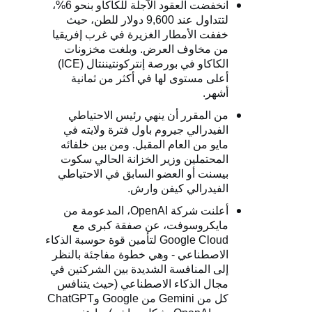
انخفضت العقود الآجلة للكاكاو بنحو 6%،
لتتداول عند 9,600 دولار للطن، حيث
خففت الأمطار الغزيرة في غرب إفريقيا
من مخاوف العرض. وبلغت مخزونات
الكاكاو في بورصة إنتركونتيننتال (
ICE
)
أعلى مستوى لها في أكثر من ثمانية
أشهر.
من المقرر أن ينهي رئيس الاحتياطي
الفيدرالي جيروم باول فترة ولايته في
مايو من العام المقبل. ومن بين خلفائه
المحتملين وزير الخزانة الحالي سكوت
بيسنت أو العضو السابق في الاحتياطي
الفيدرالي كيفن وارش.
أعلنت شركة
OpenAI
، المدعومة من
مايكروسوفت، عن صفقة كبرى مع
Google Cloud
لتأمين قوة حوسبة الذكاء
الاصطناعي - وهي خطوة مفاجئة بالنظر
إلى المنافسة الشديدة بين الشركتين في
مجال الذكاء الاصطناعي (حيث يتنافس
كل من
Gemini
من
Google
و
ChatGPT