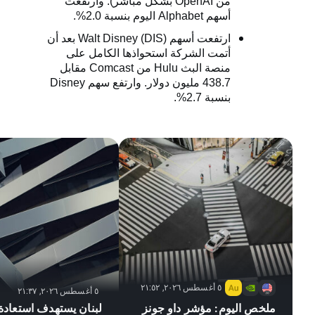
من
OpenAI
بشكل مباشر). وارتفعت
أسهم
Alphabet
اليوم بنسبة 2.0%.
ارتفعت أسهم
Walt Disney (DIS)
بعد أن
أتمت الشركة استحواذها الكامل على
منصة البث
Hulu
من
Comcast
مقابل
438.7 مليون دولار. وارتفع سهم
Disney
بنسبة 2.7%.
٥ أغسطس ٢٠٢٦, ٢١:٥٢
٥ أغسطس ٢٠٢٦, ٢١:٣٧
ملخص اليوم: مؤشر داو جونز
لبنان يستهدف استعادة