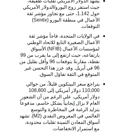
يشهد الدولار الأمريكي تقلبات طفيفة،
حيث استقر زوج اليورو/الدولار الأمريكي
حول 1.142، حتى مع تجاوز مؤشر ثقة
الأعمال في منطقة اليورو (
Sentix
)
التوقعات.
في الولايات المتحدة، فاجأ مؤشر ثقة
الأعمال الصغيرة التابع للاتحاد الوطني
لمؤسسات الأعمال (
NFIB
) الأسواق
بارتفاعه، حيث ارتفع إلى ما يقرب من 99
نقطة، مقارنةً بتوقعات 96 وأقل بقليل من
96 في أبريل. وقد عزز هذا التحسن غير
المتوقع في الثقة تفاؤل السوق.
يتراجع سعر البيتكوين قليلاً، من حوالي
110,000 دولار أمريكي إلى 108,800
دولار أمريكي، على الرغم من أن الشعور
العام لا يزال إيجابياً بشكل حاسم، مدفوعاً
بتزايد الرغبة في المخاطرة والتوسع
العالمي في المعروض النقدي (
M2
). تشهد
أسواق المعادن الثمينة تقلبات محدودة،
مع استمرار الانخفاضات.