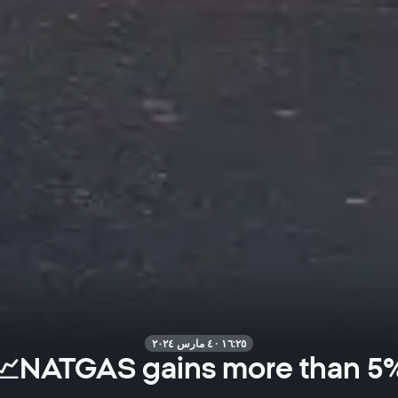
١٦:٢٥ · ٤ مارس ٢٠٢٤
NATGAS gains more than 5%