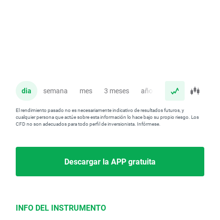
dia
semana
mes
3 meses
año
El rendimiento pasado no es necesariamente indicativo de resultados futuros, y
cualquier persona que actúe sobre esta información lo hace bajo su propio riesgo. Los
CFD no son adecuados para todo perfil de inversionista. Infórmese.
Descargar la APP gratuita
INFO DEL INSTRUMENTO