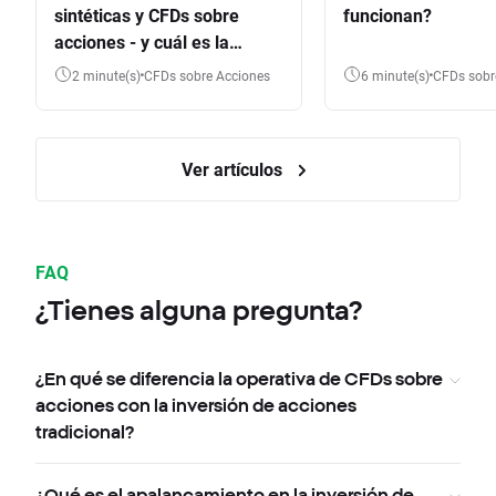
sintéticas y CFDs sobre
funcionan?
acciones - y cuál es la
diferencia?
2 minute(s)
CFDs sobre Acciones
6 minute(s)
CFDs sob
Ver artículos
FAQ
¿Tienes alguna pregunta?
¿En qué se diferencia la operativa de CFDs sobre
acciones con la inversión de acciones
tradicional?
¿Qué es el apalancamiento en la inversión de