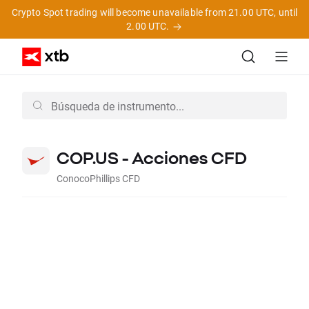
Crypto Spot trading will become unavailable from 21.00 UTC, until
2.00 UTC.
COP.US - Acciones CFD
ConocoPhillips CFD