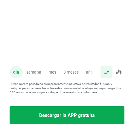
dia
semana
mes
3 meses
año
El rendimiento pasado no es necesariamente indicativo de resultados futuros, y
cualquier persona que actúe sobre esta información lo hace bajo su propio riesgo. Los
CFD no son adecuados para todo perfil de inversionista. Infórmese.
Descargar la APP gratuita