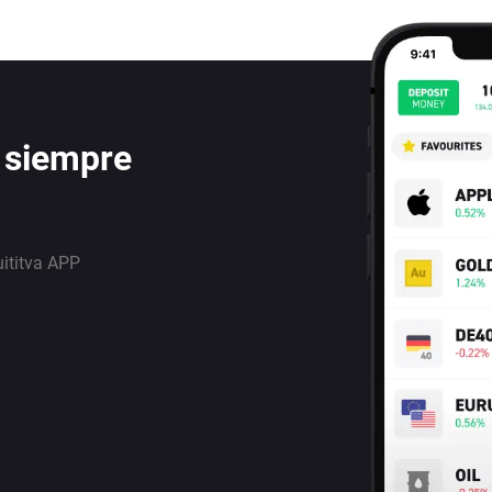
 siempre
uititva APP