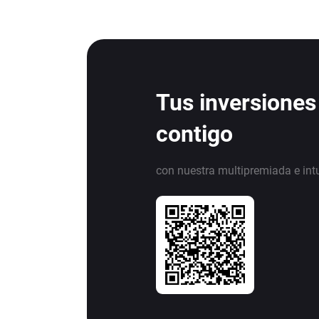
Tus inversiones
contigo
con nuestra multipremiada e int