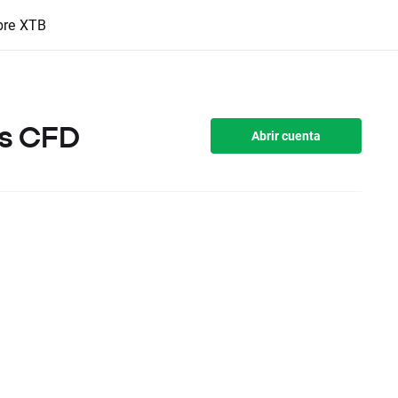
bre XTB
es CFD
Abrir cuenta