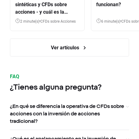
sintéticas y CFDs sobre
funcionan?
acciones - y cuál es la
diferencia?
2 minute(s)
CFDs sobre Acciones
6 minute(s)
CFDs sob
Ver artículos
FAQ
¿Tienes alguna pregunta?
¿En qué se diferencia la operativa de CFDs sobre
acciones con la inversión de acciones
tradicional?
¿Qué es el apalancamiento en la inversión de