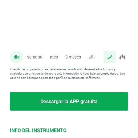
dia
semana
mes
3 meses
año
El rendimiento pasado no es necesariamente indicativo de resultados futuros, y
cualquier persona que actúe sobre esta información lo hace bajo su propio riesgo. Los
CFD no son adecuados para todo perfil de inversionista. Infórmese.
Descargar la APP gratuita
INFO DEL INSTRUMENTO