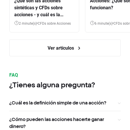
¿Qué son las acciones
Acciones: ¿Qué so
sintéticas y CFDs sobre
funcionan?
acciones - y cuál es la
diferencia?
2 minute(s)
CFDs sobre Acciones
6 minute(s)
CFDs sob
Ver artículos
FAQ
¿Tienes alguna pregunta?
¿Cuál es la definición simple de una acción?
¿Cómo pueden las acciones hacerte ganar
dinero?