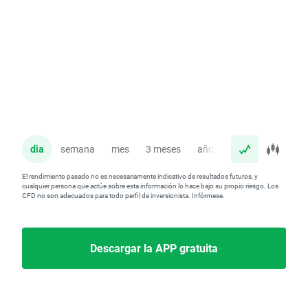
dia
semana
mes
3 meses
año
El rendimiento pasado no es necesariamente indicativo de resultados futuros, y
cualquier persona que actúe sobre esta información lo hace bajo su propio riesgo. Los
CFD no son adecuados para todo perfil de inversionista. Infórmese.
Descargar la APP gratuita