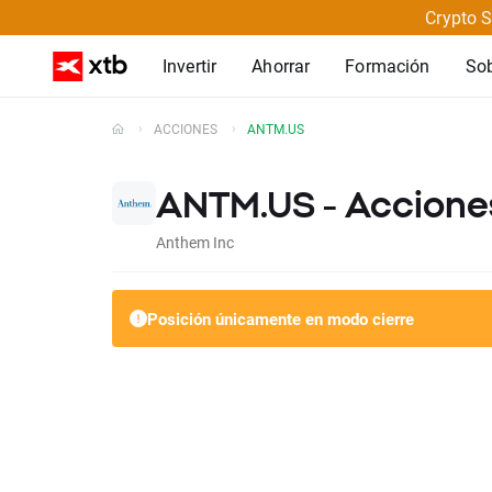
Crypto S
Invertir
Ahorrar
Formación
So
ACCIONES
ANTM.US
ANTM.US - Acciones
Anthem Inc
Posición únicamente en modo cierre