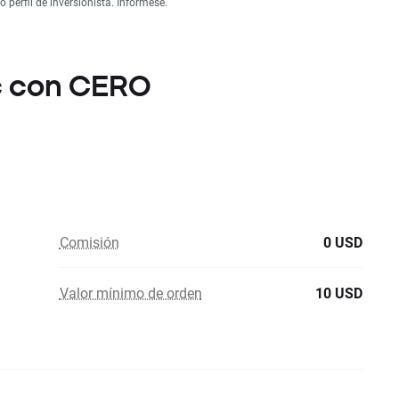
perfil de inversionista. Infórmese.
nc con CERO
Comisión
0 USD
Valor mínimo de orden
10 USD