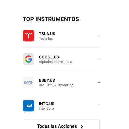
TOP INSTRUMENTOS
TSLA.US
-
Tesla Inc
GOOGL.US
-
Alphabet Inc - class A
BBBY.US
-
Bed Bath & Beyond Inc
INTC.US
-
Intel Corp
Todas las Acciones