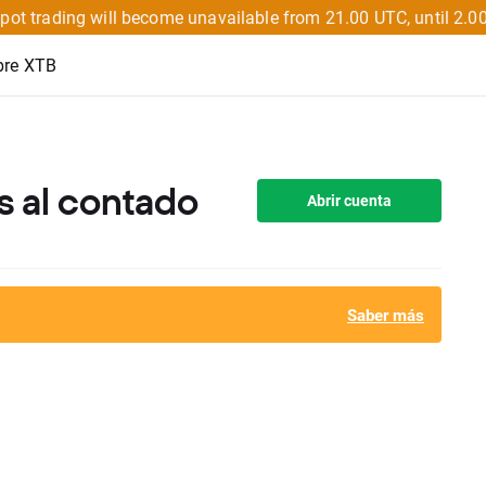
pot trading will become unavailable from 21.00 UTC, until 2.0
bre XTB
 al contado
Abrir cuenta
Saber más