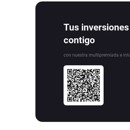
Tus inversiones
contigo
con nuestra multipremiada e int