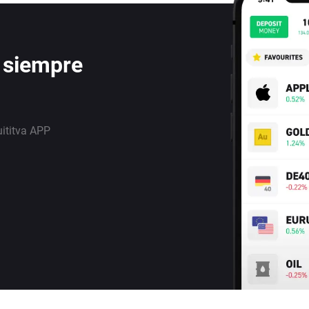
 siempre
uititva APP