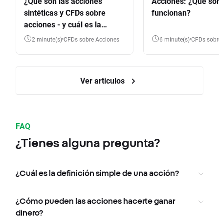
¿Qué son las acciones
Acciones: ¿Qué so
sintéticas y CFDs sobre
funcionan?
acciones - y cuál es la
diferencia?
2 minute(s)
CFDs sobre Acciones
6 minute(s)
CFDs sob
Ver artículos
FAQ
¿Tienes alguna pregunta?
¿Cuál es la definición simple de una acción?
¿Cómo pueden las acciones hacerte ganar
dinero?