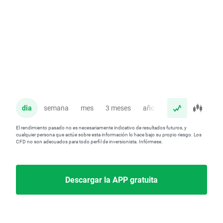
dia
semana
mes
3 meses
año
El rendimiento pasado no es necesariamente indicativo de resultados futuros, y
cualquier persona que actúe sobre esta información lo hace bajo su propio riesgo. Los
CFD no son adecuados para todo perfil de inversionista. Infórmese.
Descargar la APP gratuita