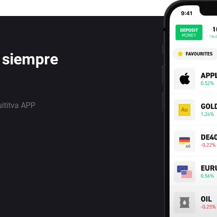
 siempre
uititva APP