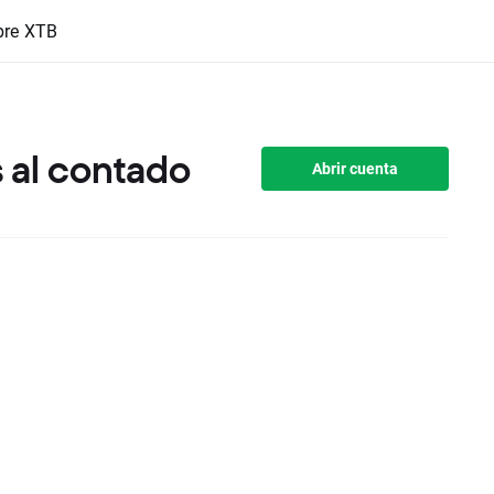
bre XTB
 al contado
Abrir cuenta