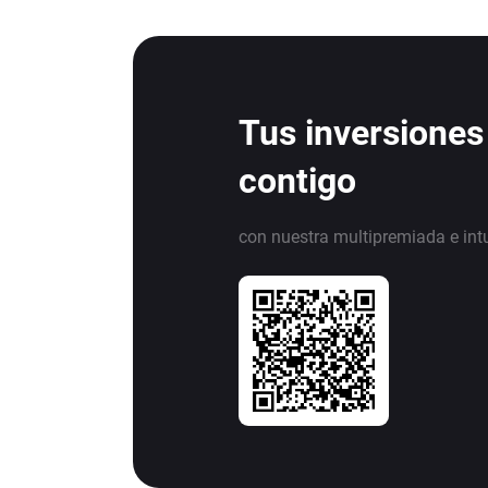
Tus inversiones
contigo
con nuestra multipremiada e int